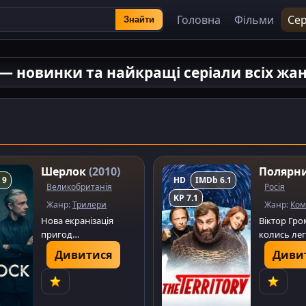
Головна
Фільми
Сер
Знайти
 — новинки та найкращі серіали всіх жа
Шерлок
(2010)
Полярн
 9
HD
IMDb 6.1
Великобританія
Росія
KP 7.1
Жанр:
Трилери
Жанр:
Ком
Нова екранізація
Віктор Гро
пригод
колись ле
найвідомішого
криміналь
Дивитися
Диви
детектива людства.
на прізвис
Військовий лікар
М'ясник, д
Джон Ватсон
відійшов ві
повертається до
коротає дн