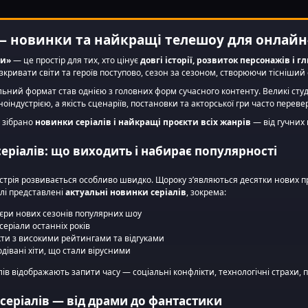
останні завдання
щось таке
Центру, продиктовані
знати зовсі
перебігом воєнних
було.
— новинки та найкращі телешоу для онлайн
дій та політичними
ли»
— це простір для тих, хто цінує
довгі історії, розвиток персонажів і 
інтригами.
кривати світи та героїв поступово, сезон за сезоном, створюючи тісніший 
льний формат став однією з головних форм сучасного контенту. Великі студ
іноіндустрією, а якість сценаріїв, постановки та акторської гри часто перев
і зібрано
новинки серіалів і найкращі проєкти всіх жанрів
— від гучних 
еріалів: що виходить і набирає популярності
стрія розвивається особливо швидко. Щороку з’являються десятки нових п
ілі представлені
актуальні новинки серіалів
, зокрема:
’єри нових сезонів популярних шоу
 серіали останніх років
кти з високими рейтингами та відгуками
дівані хіти, що стали вірусними
ів відображають запити часу — соціальні конфлікти, технологічні страхи, п
 серіалів — від драми до фантастики