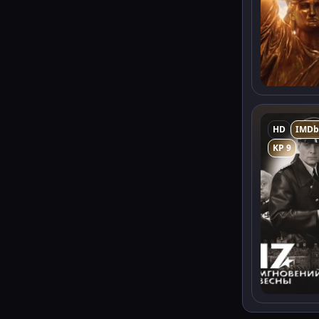
HD
IMDb
KP 9