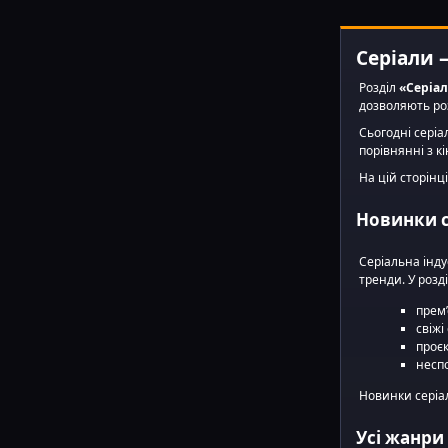
Серіали 
Розділ
«Серіа
дозволяють роз
Сьогодні серіа
порівнянні з к
На цій сторінц
Новинки с
Серіальна інду
тренди. У розд
прем
свіжі
проє
неспо
Новинки серіал
Усі жанри