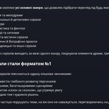
ів охоплює
усі основні жанри
, що дозволяє підібрати перегляд під будь-яки
и та мелодрами
нальні й детективні серіали
ери
астика та фентезі
ії та ситкоми
та містичні серіали
ичні й біографічні проєкти
одницькі та екшн-серіали
их серіалів виходять за межі одного жанру, поєднуючи елементи драми, тр
али стали форматом №1
серіалів пояснюється одразу кількома чинниками:
ивістю глибокого розвитку персонажів
дними, багатошаровими сценаріями
том «сезон за сезоном», що утримує увагу
дою тем і художніх рішень
і частіше порушують теми, на які кіно не наважується, перетворюючись на