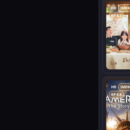
HD
IMDb
KP 8.7
HD
IMDb
KP 6.8