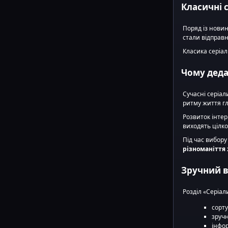
Класичні 
Поряд із нови
стали відправн
Класика серіал
Чому деда
Сучасні серіал
ритму життя г
Розвиток інтер
виходять цілк
Під час вибору
різноманіття
Зручний в
Розділ «Серіал
сорту
зруч
інфор