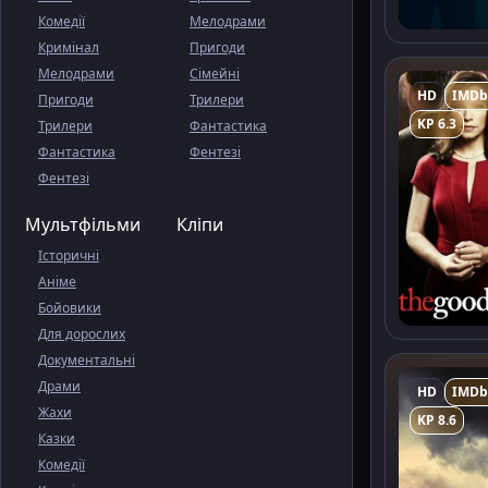
Комедії
Мелодрами
Кримінал
Пригоди
Мелодрами
Сімейні
HD
IMDb
Пригоди
Трилери
KP 6.3
Трилери
Фантастика
Фантастика
Фентезі
Фентезі
Мультфільми
Кліпи
Історичні
Аніме
Бойовики
Для дорослих
Документальні
Драми
HD
IMDb
Жахи
KP 8.6
Казки
Комедії