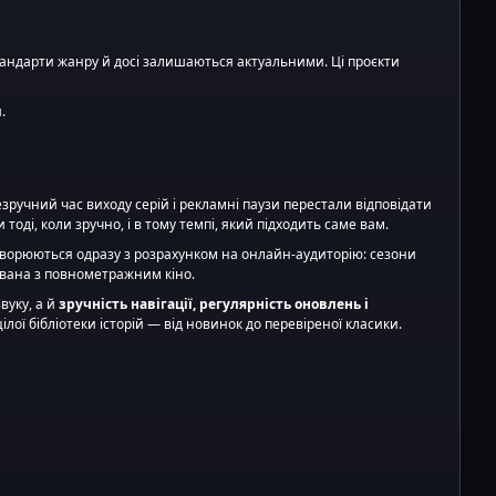
стандарти жанру й досі залишаються актуальними. Ці проєкти
и
.
зручний час виходу серій і рекламні паузи перестали відповідати
 тоді, коли зручно, і в тому темпі, який підходить саме вам.
 створюються одразу з розрахунком на онлайн-аудиторію: сезони
ювана з повнометражним кіно.
вуку, а й
зручність навігації, регулярність оновлень і
ілої бібліотеки історій — від новинок до перевіреної класики.