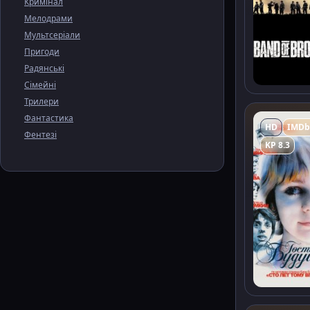
Кримінал
Мелодрами
Мультсеріали
Пригоди
Радянські
Сімейні
Трилери
Фантастика
HD
IMDb
Фентезі
KP 8.3