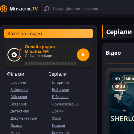
Minatrix
.TV
Серіали
Категорії відео
Онлайн радио
Відео
Minatrix.FM
Сейчас в эфире
Фільми
Серіали
HD
IMDb
Історичні
Історичні
KP 8.8
Бойовики
Бойовики
Військові
Військові
Вестерни
Документальні
Детективи
Драми
Документальні
Жахи
Драми
Комедії
Жахи
Кримінал