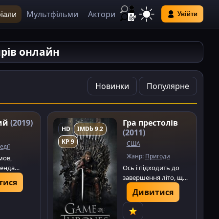
іали
Мультфільми
Актори
Увійти
нрів онлайн
Новинки
Популярне
ий
(2019)
Гра престолів
HD
IMDb 9.2
(2011)
KP 9
США
едії
Жанр:
Пригоди
мов,
генда
Ось і підходить до
ної Москви
завершення літо, що
тися
ько
тривало майже
Дивитися
авно
десятиліття. Навколо
д справ і
осередку влади Семи
і на
королівств, Залізного