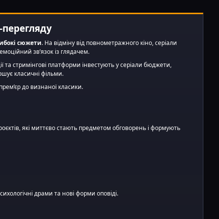
, що йому
м не слід
-перегляду
глибокі сюжети
. На відміну від повнометражного кіно, серіали
емоційний зв’язок із глядачем.
ії та стримінгові платформи інвестують у серіали бюджети,
ершує класичні фільми.
прем’єр до визнаної класики.
роєктів, які миттєво стають предметом обговорень і формують
сихологічні драми та нові форми оповіді.