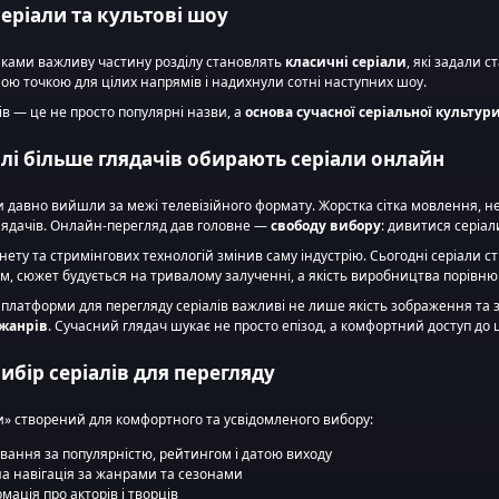
серіали та культові шоу
нками важливу частину розділу становлять
класичні серіали
, які задали 
ою точкою для цілих напрямів і надихнули сотні наступних шоу.
ів — це не просто популярні назви, а
основа сучасної серіальної культур
лі більше глядачів обирають серіали онлайн
и давно вийшли за межі телевізійного формату. Жорстка сітка мовлення, не
лядачів. Онлайн-перегляд дав головне —
свободу вибору
: дивитися серіали
нету та стримінгових технологій змінив саму індустрію. Сьогодні серіали
ом, сюжет будується на тривалому залученні, а якість виробництва порівн
 платформи для перегляду серіалів важливі не лише якість зображення та з
 жанрів
. Сучасний глядач шукає не просто епізод, а комфортний доступ до ц
ибір серіалів для перегляду
и» створений для комфортного та усвідомленого вибору:
вання за популярністю, рейтингом і датою виходу
на навігація за жанрами та сезонами
мація про акторів і творців