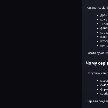
Каталог серіал
драм
кримі
трил
фант
комед
жахи 
істор
приг
Багато сучасн
Чому сері
Популярність 
можл
скла
форма
свобо
Серіали дедал