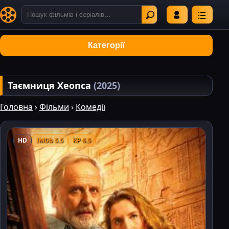
Категорії
Таємниця Хеопса
(2025)
Головна
›
Фільми
›
Комедії
HD
IMDb 5.5
KP 6.5