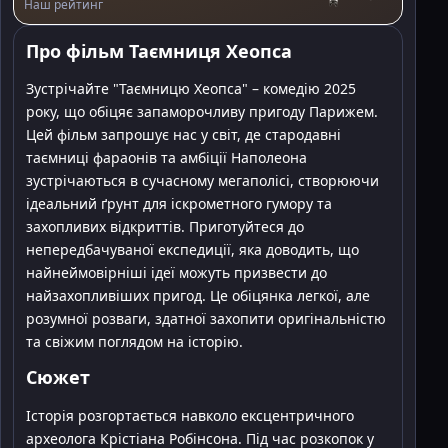
Наш рейтинг
Про фільм Таємниця Хеопса
Зустрічайте "Таємницю Хеопса" – комедію 2025
року, що обіцяє запаморочливу пригоду Парижем.
Цей фільм запрошує нас у світ, де стародавні
таємниці фараонів та амбіції Наполеона
зустрічаються в сучасному мегаполісі, створюючи
ідеальний ґрунт для іскрометного гумору та
захопливих відкриттів. Приготуйтеся до
непередбачуваної експедиції, яка доводить, що
найнеймовірніші ідеї можуть призвести до
найзахопливіших пригод. Це обіцянка легкої, але
розумної розваги, здатної захопити оригінальністю
та свіжим поглядом на історію.
Сюжет
Історія розгортається навколо ексцентричного
археолога Крістіана Робінсона. Під час розкопок у