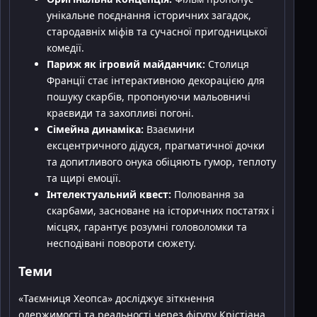
унікальне поєднання історичних загадок,
стародавніх міфів та сучасної пригодницької
комедії.
Париж як ігровий майданчик:
Столиця
Франції стає інтерактивною декорацією для
пошуку скарбів, пропонуючи мальовничі
краєвиди та захопливі погоні.
Сімейна динаміка:
Взаємини
ексцентричного дідуся, прагматичної дочки
та допитливого онука обіцяють гумор, теплоту
та щирі емоції.
Інтелектуальний квест:
Полювання за
скарбами, засноване на історичних постатях і
місцях, гарантує розумні головоломки та
несподівані повороти сюжету.
Теми
«Таємниця Хеопса» досліджує зіткнення
одержимості та реальності через фігуру Крістіана