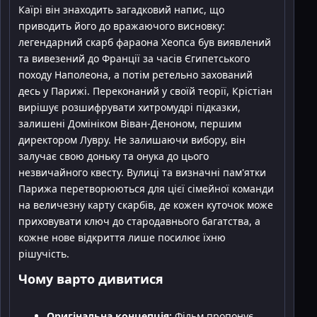
Каїрі він знаходить загадковий напис, що
приводить його до вражаючого висновку:
легендарний скарб фараона Хеопса був виявлений
та вивезений до Франції за часів Єгипетського
походу Наполеона, а потім ретельно захований
десь у Парижі. Переконаний у своїй теорії, Крістіан
вирішує розшифрувати хитромудрі підказки,
залишені Домініком Віван-Деноном, першим
директором Лувру. Не залишаючи вибору, він
залучає свою доньку та онука до цього
незвичайного квесту. Вулиці та визначні пам'ятки
Парижа перетворюються для цієї сімейної команди
на величезну карту скарбів, де кожен куточок може
приховувати ключ до стародавнього багатства, а
кожне нове відкриття лише посилює їхню
рішучість.
Чому варто дивитися
Оригінальна концепція:
Фільм пропонує