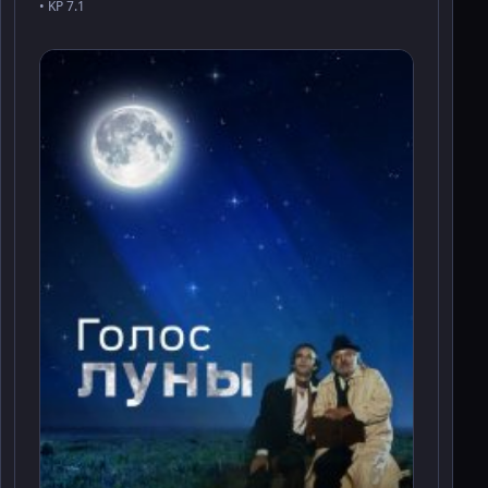
• KP 7.1