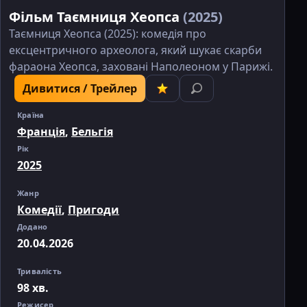
Фільм Таємниця Хеопса
(2025)
Таємниця Хеопса (2025): комедія про
ексцентричного археолога, який шукає скарби
фараона Хеопса, заховані Наполеоном у Парижі.
Дивитися / Трейлер
Країна
Франція
,
Бельгія
Рік
2025
Жанр
Комедії
,
Пригоди
Додано
20.04.2026
Тривалість
98 хв.
Режисер