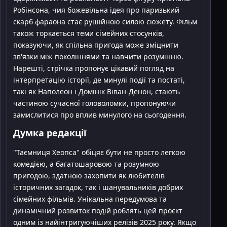
Робінсона, чия божевільна ідея про паризький
скарб фараона стає рушійною силою сюжету. Фільм
також торкається теми сімейних стосунків,
показуючи, як спільна пригода може зміцнити
зв'язки між поколіннями та навчити розумінню.
Нарешті, стрічка пропонує цікавий погляд на
інтерпретацію історії, де минулі події та постаті,
такі як Наполеон і Домінік Віван-Денон, стають
частиною сучасної головоломки, пропонуючи
замислитися про вплив минулого на сьогодення.
Думка редакції
"Таємниця Хеопса" обіцяє бути не просто легкою
комедією, а багатошаровою та розумною
пригодою, здатною захопити як любителів
історичних загадок, так і шанувальників добрих
сімейних фільмів. Унікальна передумова та
динамічний розвиток подій роблять цей проєкт
одним із найінтригуючіших релізів 2025 року. Якщо