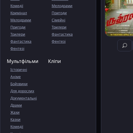
Комедії
Мелодрами
Кримінал
Пригоди
Мелодрами
Сімейні
Пригоди
Трилери
Трилери
Фантастика
Фантастика
Фентезі
Фентезі
Мультфільми
Кліпи
Історичні
Аніме
Бойовики
Для дорослих
Документальні
Драми
Жахи
Казки
Комедії