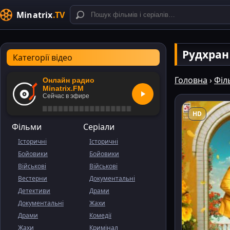
Minatrix
.TV
Рудхра
Категорії відео
Головна
›
Філ
Онлайн радио
Minatrix.FM
Сейчас в эфире
HD
Фільми
Серіали
Історичні
Історичні
Бойовики
Бойовики
Військові
Військові
Вестерни
Документальні
Детективи
Драми
Документальні
Жахи
Драми
Комедії
Жахи
Кримінал