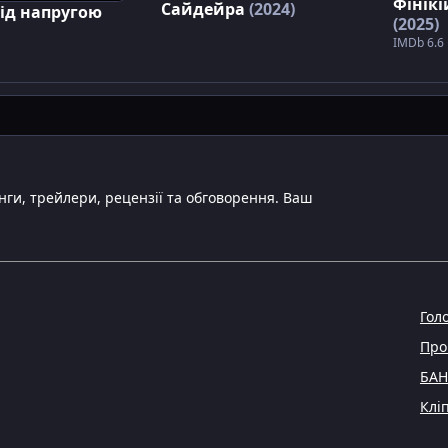
Фінікі
Сайдейра
(2024)
під напругою
(2025)
IMDb 6.6 
инги, трейлери, рецензії та обговорення. Ваш
Гол
Про
БА
Клі