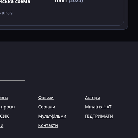
Пакт
(2025)
йська схема
• KP 6.9
овна
Фільми
Актори
 проєкт
Серіали
Minatrix ЧАТ
НСИК
Мультфільми
ПІДТРИМАТИ
пи
Контакти