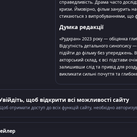
справедливість. Драма часто дослідж
кризи. Ймовірно, фільм занурить на
стикаються з випробуваннями, що 
Думка редакції
«Рудхран» 2023 року — обіцянка гли
Відсутність детального синопсису —
підійти до фільму без упереджень. 
акторський склад, є всі підстави оч
залишивши слід та привід для роздум
викликати сильні почуття та глибок
Увійдіть, щоб відкрити всі можливості сайту
Щоб отримати доступ до всіх функцій сайту, необхідно авторизу
рейлер