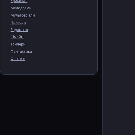
Кримінал
Мелодрами
Мультсеріали
Пригоди
Радянські
Сімейні
Трилери
Фантастика
Фентезі