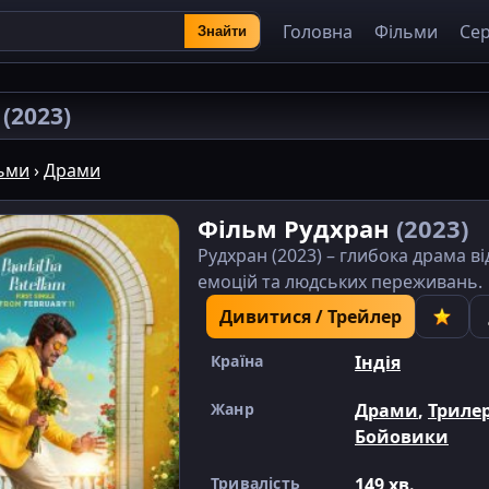
Головна
Фільми
Сер
Знайти
н
(2023)
ьми
›
Драми
Фільм Рудхран
(2023)
Рудхран (2023) – глибока драма ві
емоцій та людських переживань.
Дивитися / Трейлер
Країна
Індія
Жанр
Драми
,
Триле
Бойовики
Тривалість
149 хв.