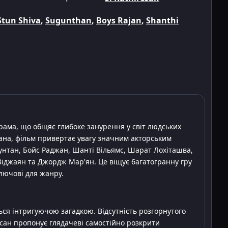
Stun Shiva
,
Sugunthan
,
Boys Rajan
,
Shanthi
рама, що обіцяє глибоке занурення у світ людських
сана, фільм привертає увагу значним акторським
угунтан, Бойс Раджан, Шанті Вільямс, Шарат Лохіташва,
 Віджаян та Джордж Мар'ян. Це віщує багатогранну гру
лючові для жанру.
ся інтригуючою загадкою. Відсутність розгорнутого
есан пропонує глядачеві самостійно розкрити