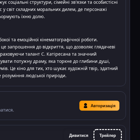
ує соціальні структури, сімейні зв'язки та особистісні
с у світ складних моральних дилем, де персонажі
формують їхню долю.
бокої та емоційної кінематографічної роботи.
 це запрошення до відкриття, що дозволяє глядачеві
Враховуючи талант С. Катіресана та значний
ікувати потужну драму, яка торкне до глибини душі,
ів. Це кіно для тих, хто шукає художній твір, здатний
е розуміння людської природи.
Авторизація
ватися.
Дивитися
Трейлер