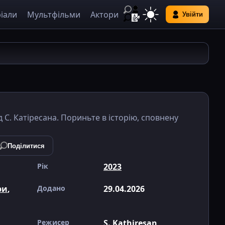
іали
Мультфільми
Актори
Увійти
д С. Катіресана. Пориньте в історію, сповнену
Поділитися
Рік
2023
ри
,
Додано
29.04.2026
Режисер
S. Kathiresan