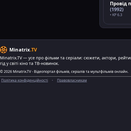
Провід 
(1992)
• KP 6.3
Minatrix
.TV
Minatrix.TV — усе про фільми та серіали: сюжети, актори, рейт
гід у світі кіно та ТВ-новинок.
© 2026 Minatrix.TV - Відеопортал фільмів, серіалів та мультфільмів онлайн.
Політика конфіденційності
•
Правовласникам