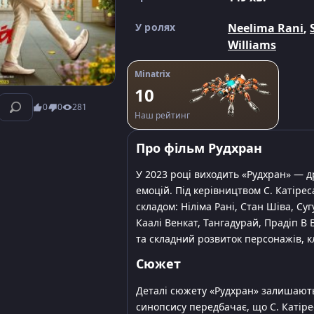
У ролях
Neelima Rani
,
Williams
Minatrix
10
0
0
281
Наш рейтинг
Про фільм Рудхран
У 2023 році виходить «Рудхран» — д
емоцій. Під керівництвом С. Катіре
складом: Ніліма Рані, Стан Шіва, С
Каалі Венкат, Тангадурай, Прадіп В
та складний розвиток персонажів, к
Сюжет
Деталі сюжету «Рудхран» залишають
синопсису передбачає, що С. Катір