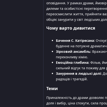
оповідання. У рамках драми, ймовір
дилеми та особистісні перетворення
переосмислити життя, прийняти важк
обіцяє занурити у світ людських д
Чому варто дивитися
Бачення С. Катіресана:
Очікує
буденне на потужне драматич
Зірковий ансамбль:
Вражаючи
переконливу хімію.
Емоційна глибина:
Фільм, йм
сильний відгук та поживу для 
Занурення в людські долі:
До
радощів і трагедій.
Теми
Приналежність до драми дозволяє п
доля і вибір, ціна спокути, сила пр