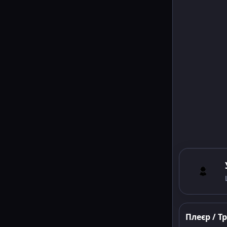
Плеєр / Т