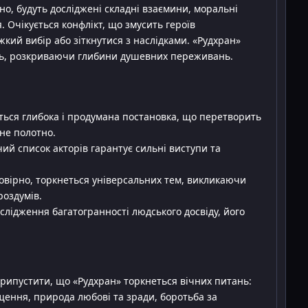
но, будуть досліджені складні взаємини, моральні
. Очікується конфлікт, що змусить героїв
ий вибір або зіткнутися з наслідками. «Рудхран»
оль, розкриваючи глибини душевних переживань.
ться глибока і продумана постановка, що перетворить
не полотно.
й список акторів гарантує сильні виступи та
овірно, торкнеться універсальних тем, викликаючи
роздумів.
слідження багатогранності людського досвіду, його
рипустити, що «Рудхран» торкнеться вічних питань:
ощення, природа любові та зради, боротьба за