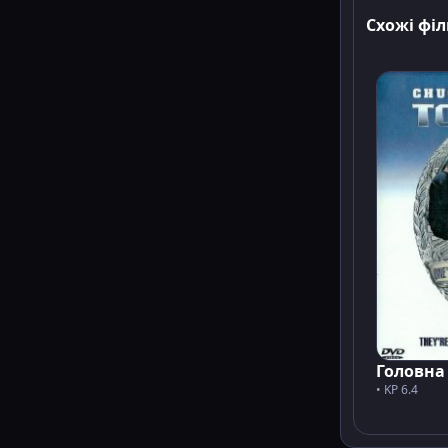
Схожі фі
Головна
• KP 6.4