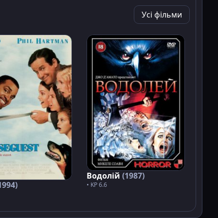
Усі фільми
Водолій
(1987)
1994)
• KP 6.6