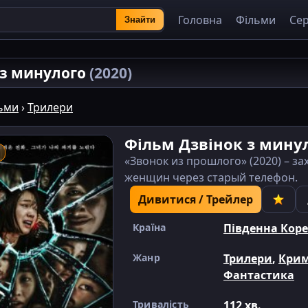
Головна
Фільми
Сер
Знайти
 з минулого
(2020)
ьми
›
Трилери
Фільм Дзвінок з мину
«Звонок из прошлого» (2020) – з
женщин через старый телефон.
Дивитися / Трейлер
Країна
Південна Коре
Жанр
Трилери
,
Крим
Фантастика
Тривалість
112 хв.