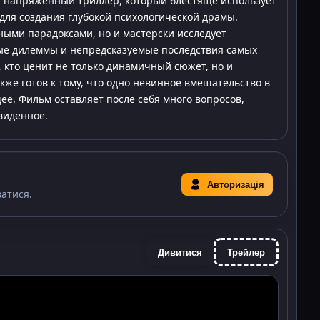
 и напряженный триллер, который блестяще использует
для создания глубокой психологической драмы.
ными парадоксами, но и мастерски исследует
ые дилеммы и непредсказуемые последствия самых
, кто ценит не только динамичный сюжет, но и
кже готов к тому, что одно невинное вмешательство в
е. Фильм оставляет после себя много вопросов,
виденное.
Авторизація
ватися.
Дивитися
Трейлер