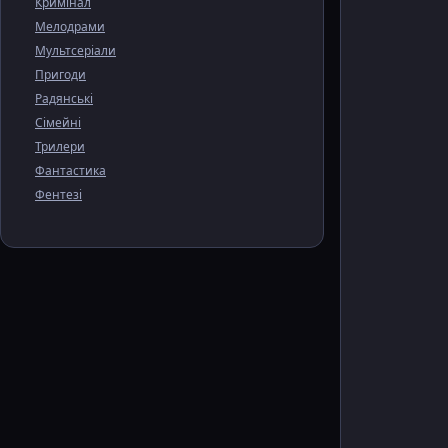
Кримінал
Мелодрами
Мультсеріали
Пригоди
Радянські
Сімейні
Трилери
Фантастика
Фентезі