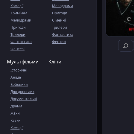
Комедії
Мелодрами
Кримінал
Пригоди
Мелодрами
Сімейні
Пригоди
Трилери
Трилери
Фантастика
Фантастика
Фентезі
Фентезі
Мультфільми
Кліпи
Історичні
Аніме
Бойовики
Для дорослих
Документальні
Драми
Жахи
Казки
Комедії