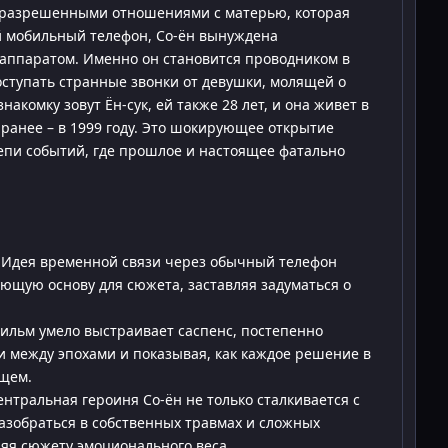
еразрешенными отношениями с матерью, которая
ой мобильный телефон, Со-ён вынуждена
 аппаратом. Именно он становится проводником в
ступать странные звонки от девушки, молящей о
акомку зовут Ён-сук, ей также 28 лет, и она живет в
 ранее – в 1999 году. Это шокирующее открытие
епи событий, где прошлое и настоящее фатально
Идея временной связи через обычный телефон
ющую основу для сюжета, заставляя задуматься о
ильм умело выстраивает саспенс, постепенно
и между эпохами и показывая, как каждое решение в
ящем.
нтральная героиня Со-ён не только сталкивается с
азобраться в собственных травмах и сложных
яя сюжету эмоционального веса.