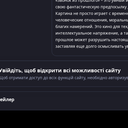
«Звонок из прошлого» – это умный
свою фантастическую предпосылку 
Картина не просто играет с времен
человеческие отношения, моральн
благих намерений. Это кино для тех
интеллектуальное напряжение, а та
прошлое может разрушить настояще
заставляя еще долго осмысливать у
Увійдіть, щоб відкрити всі можливості сайту
Щоб отримати доступ до всіх функцій сайту, необхідно авторизу
рейлер