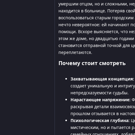
умершим отцом, но и сложными, н
находится в больнице. Потеряв св
воспользоваться старым городским
нечто невероятное: ей начинают по
помощи. Вскоре выясняется, что незн
этом же доме, но двадцатью годами
становится отправной точкой для ц
переплетаются.
Почему стоит смотреть
Захватывающая концепция:
создает уникальную и интригу
непредсказуемости судьбы.
Нарастающее напряжение:
Ф
раскрывая детали взаимосвяз
прошлом отзывается в насто
Психологическая глубина:
Це
мистическим, но и пытается р
семейных отношениях, добавл