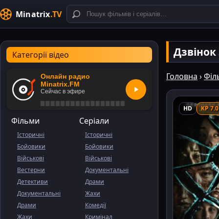
Minatrix
.TV
Дзвінок
Категорії відео
Головна
›
Філ
Онлайн радио
Minatrix.FM
Сейчас в эфире
HD
KP 7.0
Фільми
Серіали
Історичні
Історичні
Бойовики
Бойовики
Військові
Військові
Вестерни
Документальні
Детективи
Драми
Документальні
Жахи
Драми
Комедії
Жахи
Кримінал