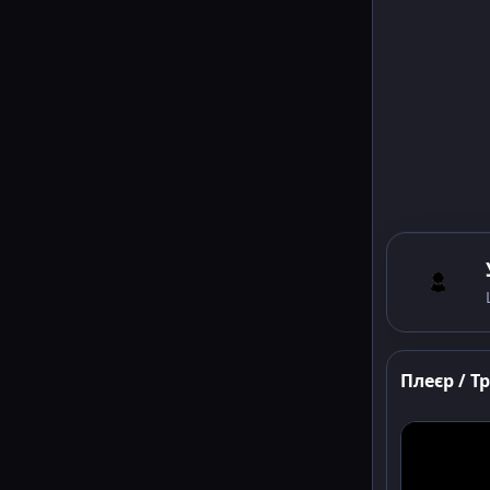
Плеєр / Т