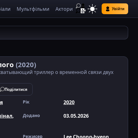
іали
Мультфільми
Актори
Увійти
лого
(2020)
ахватывающий триллер о временной связи двух
Поділитися
я
Рік
2020
інал
,
Додано
03.05.2026
Режисер
Lee Choong-hyeon