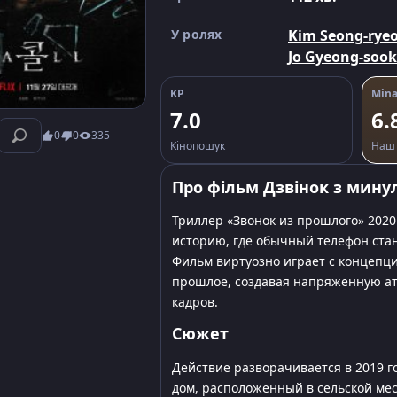
У ролях
Kim Seong-rye
Jo Gyeong-sook
KP
Mina
7.0
6.
0
0
335
Кінопошук
Наш 
Про фільм Дзвінок з мину
Триллер «Звонок из прошлого» 2020
историю, где обычный телефон ста
Фильм виртуозно играет с концепц
прошлое, создавая напряженную ат
кадров.
Сюжет
Действие разворачивается в 2019 го
дом, расположенный в сельской мес