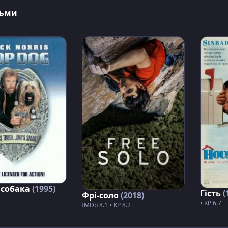
льми
 собака
(1995)
Гість
(
Фрі-соло
(2018)
• KP 6.7
IMDb 8.1 • KP 8.2