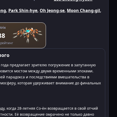
ong
,
Park Shin-hye
,
Oh Jeong-se
,
Moon Chang-gil
,
trix
88
рейтинг
лого
 года предлагает зрителю погружение в запутанную
новится мостом между двумя временными эпохами.
ией парадокса и последствиями вмешательства в
мосферу, которая удерживает внимание до финальных
ду, когда 28-летняя Со-ён возвращается в свой отчий
тности. Её возвращение омрачено не только давно