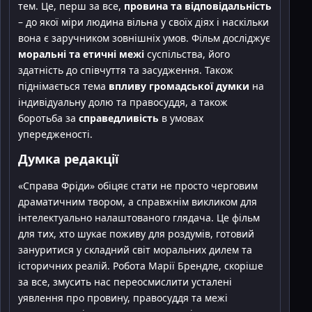
тем. Це, перш за все,
провина та відповідальність
– до якої міри людина вільна у своїх діях і наскільки
вона є заручником зовнішніх умов. Фільм досліджує
моральні та етичні межі
суспільства, його
здатність до співчуття та засудження. Також
піднімається тема
впливу громадської думки
на
індивідуальну долю та правосуддя, а також
боротьба за
справедливість
в умовах
упередженості.
Думка редакції
«Справа Фріди» обіцяє стати не просто черговим
драматичним твором, а справжнім викликом для
інтелектуально налаштованого глядача. Це фільм
для тих, хто шукає поживу для роздумів, готовий
зануритися у складний світ моральних дилем та
історичних реалій. Робота Марії Брендле, скоріше
за все, змусить нас переосмислити усталені
уявлення про провину, правосуддя та межі