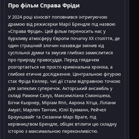
Про фільм Справа Фріди
У 2024 році кіносвіт поповнився інтригуючою
драмою від режисерки Марії Брендле під назвою
«Справа Фріди». Цей фільм переносить нас у
бурхливу атмосферу Європи початку XX століття, де
один страшний злочин назавжди змінив хід
суспільної думки та змусив глибоко замислитися
про природу правосуддя. Перед глядачем
розгортається не просто кримінальна хроніка, а
глибоке етичне дослідження. Центральною фігурою
стає Фріда Келлер, чиї дії стали відправною точкою
для запеклих суперечок. Акторський ансамбль у
складі Рамони Салуз, Максиміліана Сімонішека,
Бігни Кьорнер, Міріам Япп, Аарона Хітца, Ліліани
Амуат, Марлен Танчик, Юлії Бухманн, Рейчел
Брауншвайг та Сюзанни-Марі Враге, під
керівництвом Брендле, обіцяє втілити цю складну
історію з максимальною переконливістю.