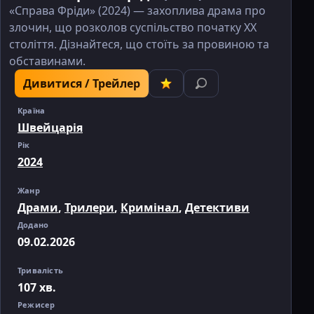
«Справа Фріди» (2024) — захоплива драма про
злочин, що розколов суспільство початку XX
століття. Дізнайтеся, що стоїть за провиною та
обставинами.
Дивитися / Трейлер
Країна
Швейцарія
Рік
2024
Жанр
Драми
,
Трилери
,
Кримінал
,
Детективи
Додано
09.02.2026
Тривалість
107 хв.
Режисер