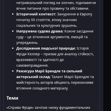
нетривіальний погляд на злочин, піднімаючи
вічне питання про провину та обставини.
Історичний контекст:
Занурення в Європу
початку XX століття, епоху значних
соціальних та культурних зрушень.
Напружена судова драма:
Кожне засідання
суду – це зіткнення аргументів, емоцій та
упереджень.
Дослідження людської природи:
Історія
Фріди Келлер – призма для аналізу стійкості,
вразливості та здатності до
самовиправдання.
Режисура Марії Брендле та сильний
акторський склад:
Талант Марії Брендле та
майстерність акторів обіцяють переконливе
втілення складного матеріалу.
Теми
«Справа Фріди» зачіпає низку фундаментальних