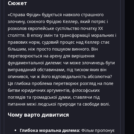
Сюжет
«Справа Фріди» будується навколо страшного
злочину, скоєного Фрідою Келлер, який потряс і
розколов європейське суспільство початку XX
століття. В епоху змін та трансформації моральних і
правових норм, судовий процес над Келлер стає
більшим, ніж просто пошуком винного. Він
перетворюється на арену для вирішення
фундаментальної дилеми: чи може злочинець бути
виправданий обставинами, під тиском яких він
опинився, чи ж його відповідальність абсолютна?
Ця глибока проблема перетворює розгляд на поле
битви юридичних аргументів, філософських
поглядів та громадської думки, ставлячи під
питання межі людської природи та свободи волі.
Чому варто дивитися
Глибока моральна дилема:
Фільм пропонує