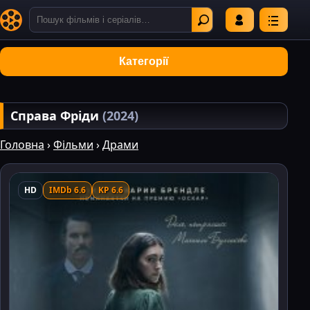
Категорії
Справа Фріди
(2024)
Головна
›
Фільми
›
Драми
HD
IMDb 6.6
KP 6.6