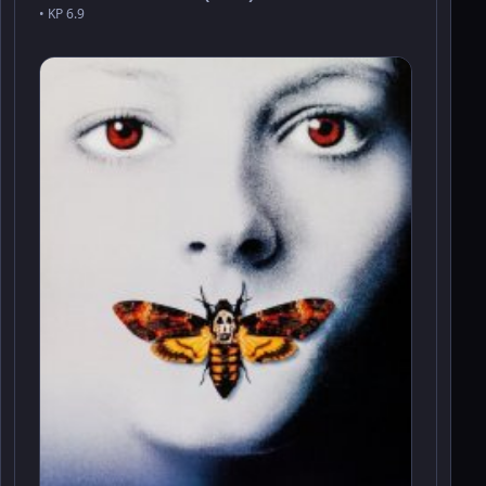
• KP 6.9