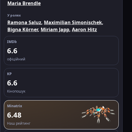
Maria Brendle
У ролях
Ramona Saluz
,
Maximilian Simonischek
,
Bigna Körner
,
Miriam Japp
,
Aaron Hitz
IMDb
6.6
офіційний
KP
6.6
Кінопошук
Minatrix
6.48
Наш рейтинг