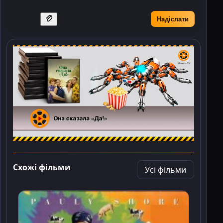
Надіслати
Схожі фільми
Усі фільми