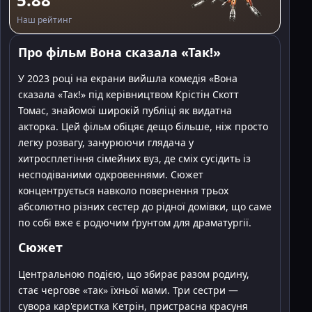
Наш рейтинг
Про фільм Вона сказала «Так!»
У 2023 році на екрани вийшла комедія «Вона
сказала «Так!» під керівництвом Крістін Скотт
Томас, знайомої широкій публіці як видатна
акторка. Цей фільм обіцяє дещо більше, ніж просто
легку розвагу, занурюючи глядача у
хитросплетіння сімейних вуз, де сміх сусідить із
несподіваними одкровеннями. Сюжет
концентрується навколо повернення трьох
абсолютно різних сестер до рідної домівки, що саме
по собі вже є родючим ґрунтом для драматургії.
Сюжет
Центральною подією, що збирає разом родину,
стає чергове «так» їхньої мами. Три сестри —
сувора кар'єристка Кетрін, пристрасна красуня