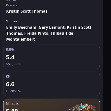
Режисер
Kristin Scott Thomas
У ролях
Emily Beecham
,
Gary Lamont
,
Kristin Scott
Thomas
,
Freida Pinto
,
Thibault de
Montalembert
IMDb
5.4
офіційний
KP
6.6
Кінопошук
Minatrix
5.88