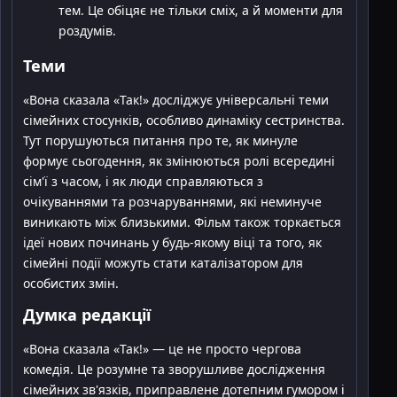
тем. Це обіцяє не тільки сміх, а й моменти для
роздумів.
Теми
«Вона сказала «Так!» досліджує універсальні теми
сімейних стосунків, особливо динаміку сестринства.
Тут порушуються питання про те, як минуле
формує сьогодення, як змінюються ролі всередині
сім'ї з часом, і як люди справляються з
очікуваннями та розчаруваннями, які неминуче
виникають між близькими. Фільм також торкається
ідеї нових починань у будь-якому віці та того, як
сімейні події можуть стати каталізатором для
особистих змін.
Думка редакції
«Вона сказала «Так!» — це не просто чергова
комедія. Це розумне та зворушливе дослідження
сімейних зв'язків, приправлене дотепним гумором і