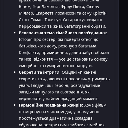
Бічем, Гері Ламонта, Фріду Пінто, Сієнну
Міллер, Скарлетт Йоханссон та саму Крістін
Скотт Томас. Таке сузір'я гарантує видатні
перформанси та живі, багатогранні образи.
Релевантна тема сімейного возз'єднання:
Історія про сестер, які повертаються до
батьківського дому, резонує з багатьма.
Конфлікти, примирення, давно забуті образи
та нові відкриття — усе це становить основу
емоційної та гумористичної напруги.
Секрети та інтриги:
Обіцяні «пікантні
секрети» та «доленосні повороти» утримують
увагу. Глядач, як і героїні, розгадуватиме
загадки минулого та сьогодення, які
виринають у найнепідходящий момент.
Гармонійне поєднання жанрів:
Хоча фільм
позиціонується як комедія, у ньому явно
простежується драматична складова,
обумовлена розкриттям глибоких сімейних