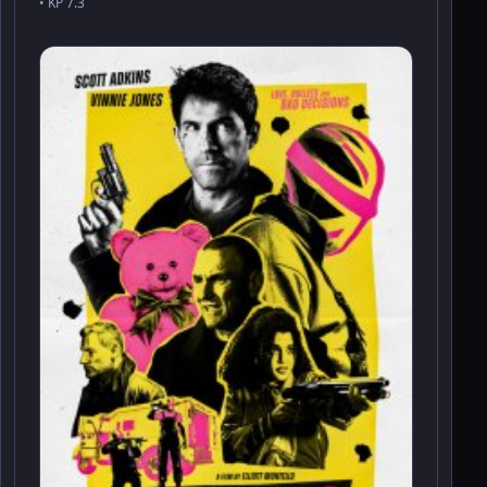
• KP 7.3