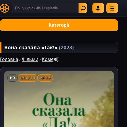
Категорії
Вона сказала «Так!»
(2023)
Головна
›
Фільми
›
Комедії
HD
IMDb 5.4
KP 6.6