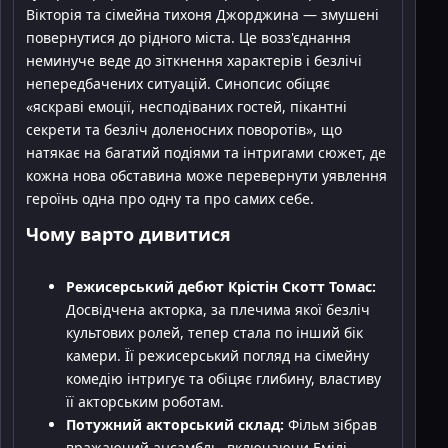
Вікторія та сімейна тихоня Джорджина — змушені
повернутися до рідного міста. Це возз'єднання
неминуче веде до зіткнення характерів і безлічі
непередбачених ситуацій. Синопсис обіцяє
«яскраві емоції, несподіваних гостей, пікантні
секрети та безліч доленосних поворотів», що
натякає на багатий подіями та інтригами сюжет, де
кожна нова обставина може перевернути уявлення
героїнь одна про одну та про самих себе.
Чому варто дивитися
Режисерський дебют Крістін Скотт Томас:
Досвідчена акторка, за плечима якої безліч
культових ролей, тепер стала по інший бік
камери. Її режисерський погляд на сімейну
комедію інтригує та обіцяє глибину, властиву
її акторським роботам.
Потужний акторський склад:
Фільм зібрав
вражаючий ансамбль, включаючи Емілі