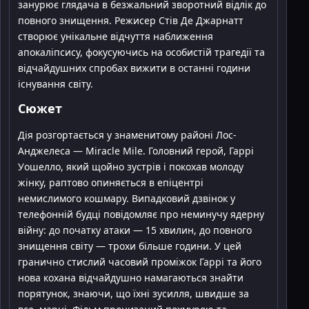
занурює глядача в безжальний зворотний відлік до
повного знищення. Режисер Стів Де Джарнатт
створює унікальне відчуття наближення
апокаліпсису, фокусуючись на особистій трагедії та
відчайдушних спробах вижити в останні години
існування світу.
Сюжет
Дія розгортається у знаменитому районі Лос-
Анджелеса — Miracle Mile. Головний герой, Гаррі
Уошелло, який щойно зустрів і покохав молоду
жінку, раптово опиняється в епіцентрі
немислимого кошмару. Випадковий дзвінок у
телефонній будці повідомляє про неминучу ядерну
війну: до початку атаки — 15 хвилин, до повного
знищення світу — трохи більше години. У цей
гранично стислий часовий проміжок Гаррі та його
нова кохана відчайдушно намагаються знайти
порятунок, знаючи, що їхні зусилля, швидше за