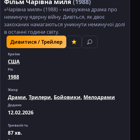
Фільм Чарівна миля
(1988)
«Чарівна миля» (1988) – напружена драма про
неминучу ядерну війну. Дивіться, як двоє
закоханих намагаються уникнути неминучої долі
в останні години світу.
Дивитися / Трейлер
Країна
США
Рік
1988
Жанр
Драми
,
Трилери
,
Бойовики
,
Мелодрами
Додано
12.02.2026
Тривалість
87 хв.