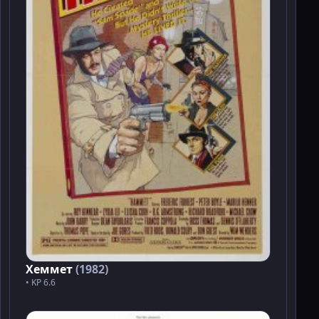
Хеммет
(1982)
• KP 6.6