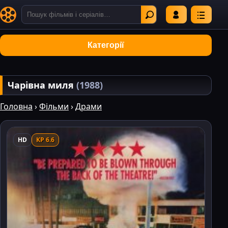
Категорії
Чарівна миля
(1988)
Головна
›
Фільми
›
Драми
HD
KP 6.6