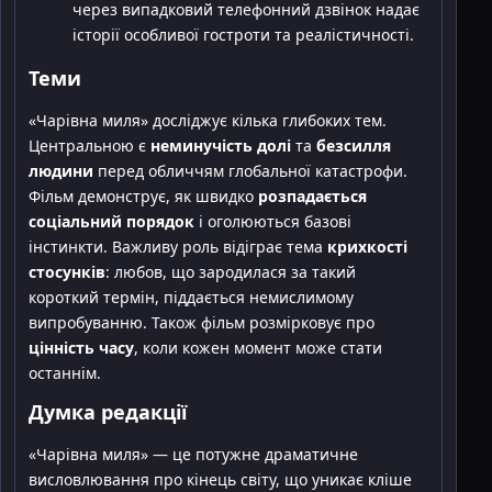
через випадковий телефонний дзвінок надає
історії особливої гостроти та реалістичності.
Теми
«Чарівна миля» досліджує кілька глибоких тем.
Центральною є
неминучість долі
та
безсилля
людини
перед обличчям глобальної катастрофи.
Фільм демонструє, як швидко
розпадається
соціальний порядок
і оголюються базові
інстинкти. Важливу роль відіграє тема
крихкості
стосунків
: любов, що зародилася за такий
короткий термін, піддається немислимому
випробуванню. Також фільм розмірковує про
цінність часу
, коли кожен момент може стати
останнім.
Думка редакції
«Чарівна миля» — це потужне драматичне
висловлювання про кінець світу, що уникає кліше