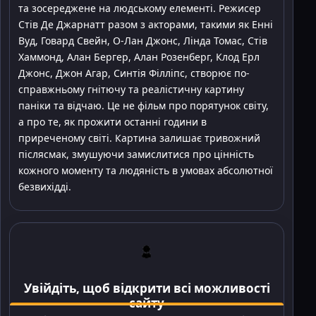
та зосереджене на людському елементі. Режисер
Стів Де Джарнатт разом з акторами, такими як Енні
Вуд, Говард Свейн, О-Лан Джонс, Лінда Томас, Стів
Хаммонд, Алан Бергер, Алан Розенберг, Клод Ерл
Джонс, Джон Агар, Синтія Філліпс, створює по-
справжньому гнітючу та реалістичну картину
паніки та відчаю. Це не фільм про порятунок світу,
а про те, як прожити останні години в
приреченому світі. Картина залишає тривожний
післясмак, змушуючи замислитися про цінність
кожного моменту та людяність в умовах абсолютної
безвихідді.
Увійдіть, щоб відкрити всі можливості
сайту