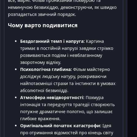
все, марні. Фільм пронизаний похмурою та
неминучою безвихіддю, демонструючи, як швидко
розпадається звичний порядок.
Чому варто подивитися
Бездоганний темп і напруга:
Картина
тримає в постійній напрузі завдяки стрімко
розвиваються подіям і невблаганному
зворотному відліку.
Психологічна глибина:
Фільм майстерно
досліджує людську натуру, розкриваючи
найпотаємніші страхи та інстинкти в умовах
абсолютної безвихідді.
Атмосфера невідворотності:
Похмура
інтонація та передчуття трагедії створюють
потужне драматичне полотно, що залишає
глибоке враження.
Оригінальний початок катастрофи:
Ідея
про отримання відомостей про кінець світу