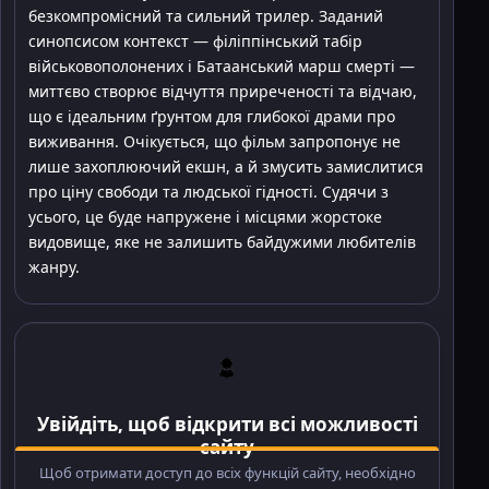
безкомпромісний та сильний трилер. Заданий
синопсисом контекст — філіппінський табір
військовополонених і Батаанський марш смерті —
миттєво створює відчуття приреченості та відчаю,
що є ідеальним ґрунтом для глибокої драми про
виживання. Очікується, що фільм запропонує не
лише захоплюючий екшн, а й змусить замислитися
про ціну свободи та людської гідності. Судячи з
усього, це буде напружене і місцями жорстоке
видовище, яке не залишить байдужими любителів
жанру.
Увійдіть, щоб відкрити всі можливості
сайту
Щоб отримати доступ до всіх функцій сайту, необхідно