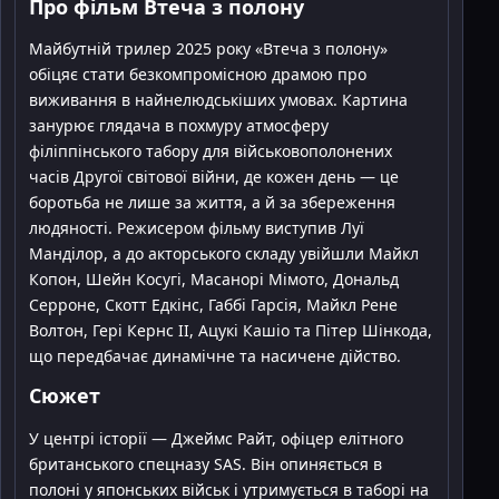
Про фільм Втеча з полону
Майбутній трилер 2025 року «Втеча з полону»
обіцяє стати безкомпромісною драмою про
виживання в найнелюдськіших умовах. Картина
занурює глядача в похмуру атмосферу
філіппінського табору для військовополонених
часів Другої світової війни, де кожен день — це
боротьба не лише за життя, а й за збереження
людяності. Режисером фільму виступив Луї
Манділор, а до акторського складу увійшли Майкл
Копон, Шейн Косугі, Масанорі Мімото, Дональд
Серроне, Скотт Едкінс, Габбі Гарсія, Майкл Рене
Волтон, Гері Кернс II, Ацукі Кашіо та Пітер Шінкода,
що передбачає динамічне та насичене дійство.
Сюжет
У центрі історії — Джеймс Райт, офіцер елітного
британського спецназу SAS. Він опиняється в
полоні у японських військ і утримується в таборі на