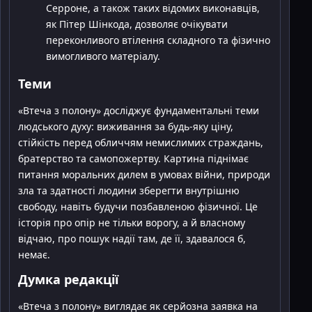
Серроне, а також таких відомих виконавців,
як Пітер Шінкода, дозволяє очікувати
переконливого втілення складного та фізично
вимогливого матеріалу.
Теми
«Втеча з полону» досліджує фундаментальні теми
людського духу: виживання за будь-яку ціну,
стійкість перед обличчям немислимих страждань,
братерство та самопожертву. Картина піднімає
питання моральних дилем в умовах війни, природи
зла та здатності людини зберегти внутрішню
свободу, навіть будучи позбавленою фізичної. Це
історія про опір не тільки ворогу, а й власному
відчаю, про пошук надії там, де її, здавалося б,
немає.
Думка редакції
«Втеча з полону» виглядає як серйозна заявка на