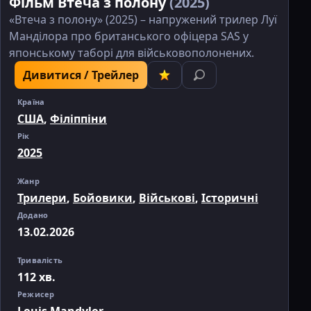
Фільм Втеча з полону
(2025)
«Втеча з полону» (2025) – напружений трилер Луї
Манділора про британського офіцера SAS у
японському таборі для військовополонених.
Дивитися / Трейлер
Країна
США
,
Філіппіни
Рік
2025
Жанр
Трилери
,
Бойовики
,
Військові
,
Історичні
Додано
13.02.2026
Тривалість
112 хв.
Режисер