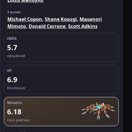
Louis Mandylor
У ролях
Michael Copon
,
Shane Kosugi
,
Masanori
Mimoto
,
Donald Cerrone
,
Scott Adkins
IMDb
5.7
офіційний
KP
6.9
Кінопошук
Minatrix
6.18
Наш рейтинг