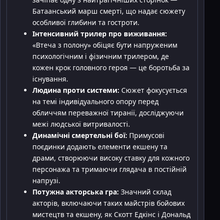
Батаанський марш смерті, що надає сюжету
особливої глибини та гостроти.
Інтенсивний трилер про виживання:
«Втеча з полону» обіцяє бути напруженим
психологічним і фізичним трилером, де
кожен крок головного героя — це боротьба за
існування.
Людина проти системи:
Сюжет фокусується
на темі індивідуального опору перед
обличчям переважної тиранії, досліджуючи
межі людської витривалості.
Динамічні смертельні бої:
Примусові
поєдинки додають елементи екшену та
драми, створюючи високу ставку для кожного
персонажа та тримаючи глядача в постійній
напрузі.
Потужна акторська гра:
Значний склад
акторів, включаючи таких майстрів бойових
мистецтв та екшену, як Скотт Едкінс і Дональд