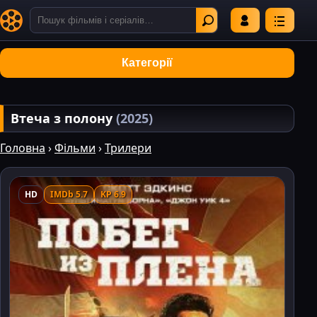
Категорії
Втеча з полону
(2025)
Головна
›
Фільми
›
Трилери
HD
IMDb 5.7
KP 6.9