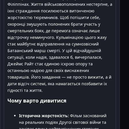
Філіппінах. Життя військовополонених нестерпне, а
їхні страждання посилюються витонченою
жорстокістю тюремників. Щоб потішити себе,
охоронці змушують полонених брати участь у
смертельних боях, де перемога означає лише
відстрочку неминучого. Кульмінацією цього жаху
стає майбутнє відправлення на сумнозвісний
Батаанський марш смерті. У цій відчайдушній
ситуації, коли надія, здавалося б, вичерпалася,
Джеймс Райт стає єдиною іскрою опору та
останньою надією для своїх виснажених
товаришів. Його завдання — не просто вижити, а й
дати відсіч системі, яка намагається позбавити їх
гідності та життя.
Чому варто дивитися
Історична жорстокість:
Фільм заснований
на реальних подіях Другої світової війни та
зачіпає одну з найтрагічніших сторінок —