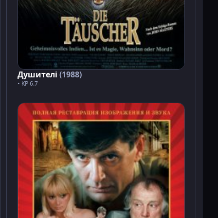
Душителі
(1988)
• KP 6.7