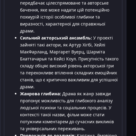
передбачає цілеспрямоване та авторське
бачення, яке може надати цій потенційно
похмурій історії особливої глибини та
виразності, характерної для справжньої
драми.
Сильний акторський ансамбль:
У проекті
зайняті такі актори, як Артур Хігбі, Хейлі
МакФарланд, Маргарет Вуерц, Шарміта
Бхаттачарья та Кейсі Коул. Присутність такого
складу обіцяє високий рівень акторської гри
та переконливе втілення складних емоційних
станів, що є критично важливим для успішної
драми.
Жанрова глибина:
Драма як жанр завжди
пропонує можливість для глибокого аналізу
людської психіки та соціальних процесів. У
контексті такої назви, фільм може стати
потужним коментарем до сучасних викликів
та універсальних переживань.
Провокація до роздумів:
Картина, ймовірно,