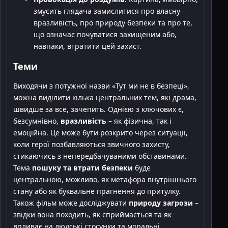
змусить глядача замислитися про власну
вразливість, про природу безпеки та про те,
що означає почуватися захищеним або,
навпаки, втратити цей захист.
Теми
Виходячи з потужної назви «Тут ми не в безпеці»,
можна виділити кілька центральних тем, які драма,
швидше за все, зачепить. Однією з ключових є,
безсумнівно,
вразливість
– як фізична, так і
емоційна. Це може бути розкрито через ситуації,
коли герої позбавляються звичного захисту,
стикаючись з непередбачуваними обставинами.
Тема
пошуку та втрати безпеки
буде
центральною, можливо, як метафора внутрішнього
стану або як буквальне прагнення до притулку.
Також фільм може досліджувати
природу загрози
–
звідки вона походить, як сприймається та як
впливає на людські стосунки та моральні