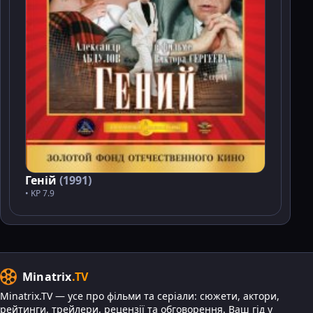
Геній
(1991)
• KP 7.9
Minatrix
.TV
Minatrix.TV — усе про фільми та серіали: сюжети, актори,
рейтинги, трейлери, рецензії та обговорення. Ваш гід у