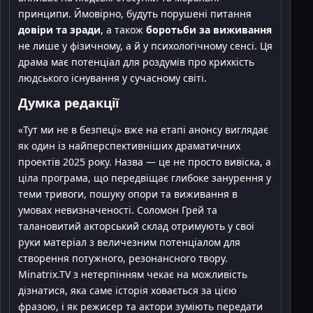
принципи. Ймовірно, будуть порушені питання
довіри та зради
, а також
боротьби за виживання
не лише у фізичному, а й у психологічному сенсі. Ця
драма має потенціал для роздумів про крихкість
людського існування у сучасному світі.
Думка редакції
«Тут ми не в безпеці» вже на етапі анонсу виглядає
як один із найперспективніших драматичних
проектів 2025 року. Назва — це не просто вивіска, а
ціла програма, що передвіщає глибоке занурення у
теми тривоги, пошуку опори та виживання в
умовах невизначеності. Соломон Грей та
талановитий акторський склад отримують у свої
руки матеріал з величезним потенціалом для
створення потужного, резонансного твору.
Minatrix.TV з нетерпінням чекає на можливість
дізнатися, яка саме історія ховається за цією
фразою, і як режисер та актори зуміють передати