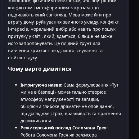
зовнішнім, фізичним небезпекам, або внутрішнім
конфліктам і метафоричним загрозам, що
підривають їхній світогляд. Мова може йти про
втрату дому, руйнування звичного укладу, конфлікт
інтересів, моральний вибір або навіть про пошук
притулку у світі, який, здається, більше не може
його запропонувати. Це плідний ґрунт для
вивчення крихкості людського існування та
стійкості духу.
Чому варто дивитися
Інтригуюча назва:
Сама формулювання «Тут
ми не в безпеці» моментально створює
атмосферу напруженості та загадки,
обіцяючи глибоке драматичне оповідання,
що досліджує страх, вразливість та прагнення
до виживання.
Режисерський погляд Соломона Грея:
Робота Соломона Грея як режисера