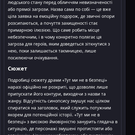
людського стану перед обличчям невизначеності
або прямої загрози. Назва сама по собі — це вже
ціла заявка на емоційну подорож, де звичні опори
розсипаються, а почуття захищеності стає
примарною ілюзією. Що саме робить місце
небезпечним, і в чому конкретно полягає ця
загроза для героїв, яким доведеться зіткнутися з
нею, поки залишається таємницею, лише
посилюючи очікування.
Сюжет
Подробиці сюжету драми «Тут ми не в безпеці»
наразі офіційно не розкриті, що дозволяє лише
припускати його контури, виходячи з назви та
жанру. Відсутність синопсису змушує нас цілком
спиратися на заголовок, який служить потужним
якорем для потенційної історії. «Тут ми не в
безпеці» з високою ймовірністю занурить глядача в
ситуацію, де персонажі змушені протистояти або