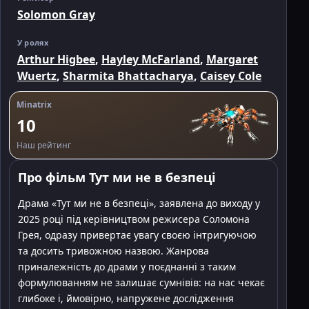
Solomon Gray
У ролях
Arthur Higbee
,
Hayley McFarland
,
Margaret
Wuertz
,
Sharmita Bhattacharya
,
Caisey Cole
Minatrix
10
Наш рейтинг
Про фільм Тут ми не в безпеці
Драма «Тут ми не в безпеці», заявлена до виходу у
2025 році під керівництвом режисера Соломона
Грея, одразу привертає увагу своєю інтригуючою
та досить тривожною назвою. Жанрова
приналежність до драми у поєднанні з таким
формулюванням не залишає сумнівів: на нас чекає
глибоке і, ймовірно, напружене дослідження