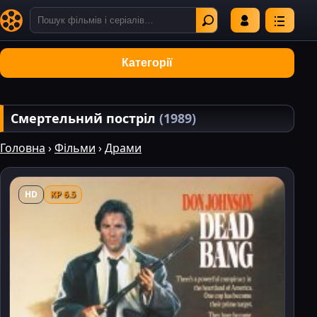
Категорії
Смертельний постріл
(1989)
Головна
›
Фільми
›
Драми
HD
KP 6.5