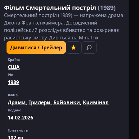
Фільм Смертельний постріл
(1989)
Смертельний постріл (1989) — напружена драма
Джона Франкенхаймера. Досвідчений
поліцейський розслідує вбивство та розкриває
расистську змову. Дивіться на Minatrix.
Дивитися / Трейлер
Країна
США
Рік
1989
Жанр
Драми
,
Трилери
,
Бойовики
,
Кримінал
Додано
14.02.2026
Тривалість
102 хв.