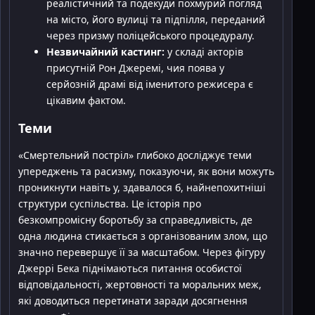
реалістичний та подекуди похмурий погляд
на місто, його вулиці та підпілля, переданий
через призму поліцейського процедуралу.
Незвичайний кастинг:
у складі акторів
присутній Рон Джеремі, чия поява у
серйозній драмі від іменитого режисера є
цікавим фактом.
Теми
«Смертельний постріл» глибоко досліджує теми
упереджень та расизму, показуючи, як вони можуть
проникнути навіть у, здавалося б, найнепохитніші
структури суспільства. Це історія про
безкомпромісну боротьбу за справедливість, де
одна людина стикається з організованим злом, що
значно перевершує її за масштабом. Через фігуру
Джеррі Бека піднімаються питання особистої
відповідальності, жертовності та моральних меж,
які доводиться перетинати заради досягнення