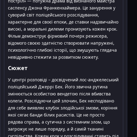
постріл» — потужна драма від визнаного майстра
саспенсу Джона Франкенхаймера. Це занурення у
суворий світ поліцейського розслідування,
характерне для своєї епохи, де ставки надзвичайно
високі, а моральні дилеми пронизують кожен крок.
Фільм демонструє фірмовий почерк режисера,
відомого своєю здатністю створювати напружені,
психологічно глибокі історії, що змушують глядача
невідривно стежити за розвитком сюжету.
Сюжет
У центрі розповіді – досвідчений лос-анджелеський
поліцейський Джеррі Бек. Його звична рутина
змінюється особистою вендетою після вбивства
колеги. Розслідуючи цей злочин, Бек несподівано
для себе виявляє клубок злодійської змови, коріння
якої сягає банди білих расистів. Це не просто
рядова справа, а сутичка з системним злом, що
загрожує не лише порядку, а й самій тканині
суспільства. Кожен крок у розслідуванні ставить під