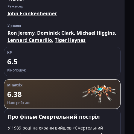
Режисер
John Frankenheimer
У ролях
Ron Jeremy
,
Dominick Clark
,
Michael Higgins
,
Lennard Camarillo
,
Tiger Haynes
KP
6.5
Кінопошук
Minatrix
6.38
Наш рейтинг
Про фільм Смертельний постріл
У 1989 році на екрани вийшов «Смертельний