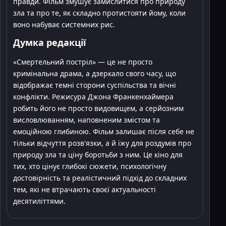
правди. Фільм змушує замислитися про природу
зла та про те, як складно протистояти йому, коли
воно набуває системних рис.
Думка редакції
«Смертельний постріл» — це не просто
кримінальна драма, а дзеркало свого часу, що
відображає темні сторони суспільства та вічні
конфлікти. Режисура Джона Франкенхаймера
робить його не просто видовищем, а серйозним
висловлюванням, наповненим змістом та
емоційною глибиною. Фільм залишає після себе не
тільки відчуття розв'язки, а й їжу для роздумів про
природу зла та ціну боротьби з ним. Це кіно для
тих, хто цінує глибокі сюжети, психологічну
достовірність та реалістичний підхід до складних
тем, які не втрачають своєї актуальності
десятиліттями.