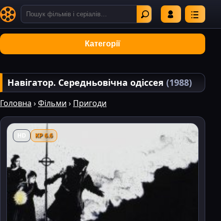
Категорії
Навігатор. Середньовічна одіссея
(1988)
Головна
›
Фільми
›
Пригоди
HD
KP 6.6