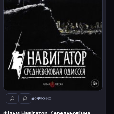
0
0
362
Фільм Навігатор. Середньовічна