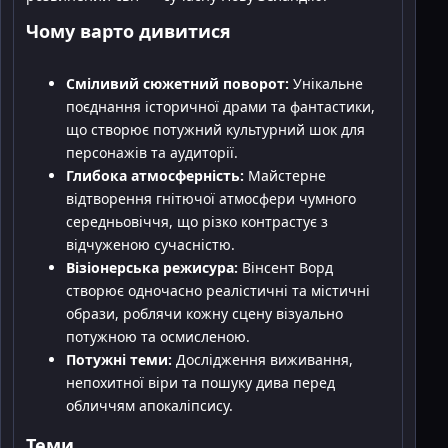
Чому варто дивитися
Сміливий сюжетний поворот:
Унікальне
поєднання історичної драми та фантастики,
що створює потужний культурний шок для
персонажів та аудиторії.
Глибока атмосферність:
Майстерне
відтворення гнітючої атмосфери чумного
середньовіччя, що різко контрастує з
відчуженою сучасністю.
Візіонерська режисура:
Вінсент Ворд
створює одночасно реалістичні та містичні
образи, роблячи кожну сцену візуально
потужною та осмисленою.
Потужні теми:
Дослідження виживання,
непохитної віри та пошуку дива перед
обличчям апокаліпсису.
Теми