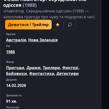
одіссея
(1988)
«Навігатор. Середньовічна одіссея» (1988) —
захоплива пригода про чуму та подорожі в часі.
Дивитися / Трейлер
Країна
Австралія
,
Нова Зеландія
Рік
1988
Жанр
Пригоди
,
Драми
,
Трилери
,
Фентезі
,
Бойовики
,
Фантастика
,
Детективи
Додано
14.02.2026
Тривалість
91 хв.
Режисер