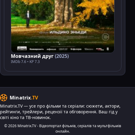
Мовчазний друг
(2025)
IMDb 7.6 • KP 7.3
Minatrix
.TV
Minatrix.TV — усе про фільми та серіали: сюжети, актори,
рейтинги, трейлери, рецензії та обговорення. Ваш гід у
світі кіно та ТВ-новинок.
© 2026 Minatrix.TV - Відеопортал фільмів, серіалів та мультфільмів
онлайн.