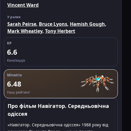
Vincent Ward
У ролях
Sarah Peirse
,
Bruce Lyons
,
Hamish Gough
,
Mark Wheatley
,
Tony Herbert
KP
6.6
Кінопошук
Minatrix
6.48
Наш рейтинг
Про фільм Навігатор. Середньовічна
одіссея
«Навігатор. Середньовічна одіссея» 1988 року від