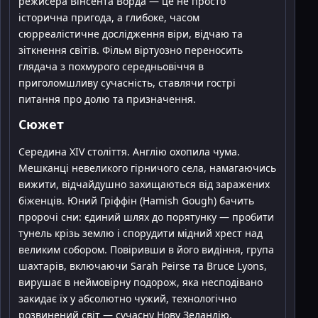
режисера Вінсента Ворда — це не просто
історична пригода, а глибоке, часом
сюрреалістичне дослідження віри, відчаю та
зіткнення світів. Фільм віртуозно переносить
глядача з похмурого середньовіччя в
приголомшливу сучасність, ставлячи гострі
питання про долю та призначення.
Сюжет
Середина XIV століття. Англію охопила чума.
Мешканці невеликого гірничого села, намагаючись
вижити, відчайдушно захищаються від заражених
біженців. Юний Гріффін (Hamish Gough) бачить
пророчі сни: єдиний шлях до порятунку — пробити
тунель крізь землю і спорудити мідний хрест над
великим собором. Повіривши в його видіння, група
шахтарів, включаючи Sarah Peirse та Bruce Lyons,
вирушає в неймовірну подорож, яка несподівано
закидає їх у абсолютно чужий, технологічно
розвинений світ — сучасну Нову Зеландію.