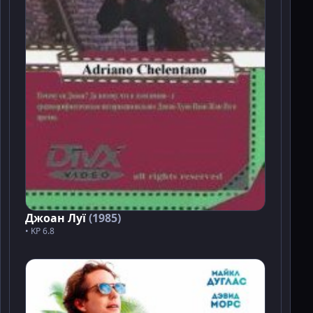
Джоан Луї
(1985)
• KP 6.8