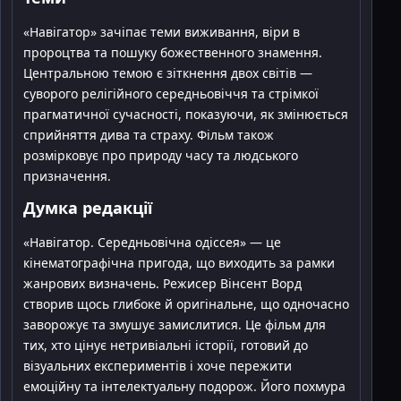
«Навігатор» зачіпає теми виживання, віри в
пророцтва та пошуку божественного знамення.
Центральною темою є зіткнення двох світів —
суворого релігійного середньовіччя та стрімкої
прагматичної сучасності, показуючи, як змінюється
сприйняття дива та страху. Фільм також
розмірковує про природу часу та людського
призначення.
Думка редакції
«Навігатор. Середньовічна одіссея» — це
кінематографічна пригода, що виходить за рамки
жанрових визначень. Режисер Вінсент Ворд
створив щось глибоке й оригінальне, що одночасно
заворожує та змушує замислитися. Це фільм для
тих, хто цінує нетривіальні історії, готовий до
візуальних експериментів і хоче пережити
емоційну та інтелектуальну подорож. Його похмура