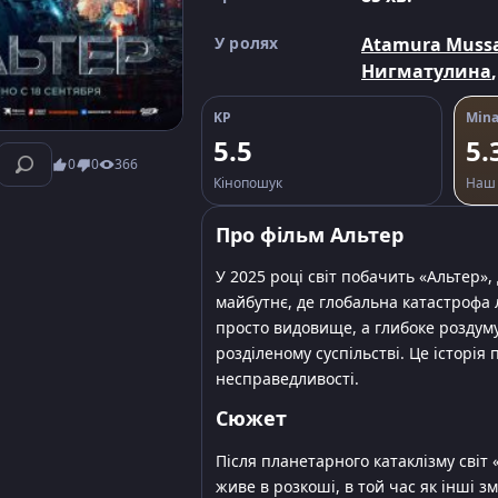
У ролях
Atamura Muss
Нигматулина
KP
Mina
5.5
5.
0
0
366
Кінопошук
Наш 
Про фільм Альтер
У 2025 році світ побачить «Альтер»
майбутнє, де глобальна катастрофа 
просто видовище, а глибоке роздум
розділеному суспільстві. Це історія
несправедливості.
Сюжет
Після планетарного катаклізму світ
живе в розкоші, в той час як інші з