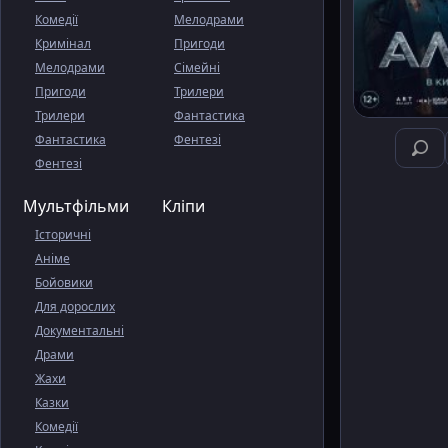
Комедії
Мелодрами
Кримінал
Пригоди
Мелодрами
Сімейні
Пригоди
Трилери
Трилери
Фантастика
Фантастика
Фентезі
Фентезі
Мультфільми
Кліпи
Історичні
Аніме
Бойовики
Для дорослих
Документальні
Драми
Жахи
Казки
Комедії