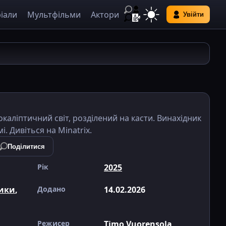
іали
Мультфільми
Актори
Увійти
окаліптичний світ, розділений на касти. Винахідник
і. Дивіться на Minatrix.
Поділитися
Рік
2025
ики
,
Додано
14.02.2026
Режисер
Timo Vuorensola