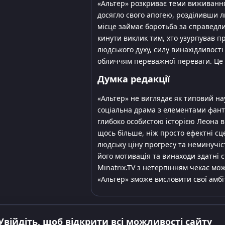
«Альтер» розкриває теми виживання
досягло свого апогею, розділивши л
місце займає боротьба за справедли
кинути виклик тим, хто узурпував пр
людського духу, силу винахідливості
обличчям переважної переваги. Це 
Думка редакції
«Альтер» не виглядає як типовий на
соціальна драма з елементами фант
глибоко особистою історією Леона 
щось більше, ніж просто ефектні сц
людську ціну прогресу та неминучіст
його мотивація та винаходи здатні
Minatrix.TV з нетерпінням чекає мож
«Альтер» зможе висловити свої амбіт
Увійдіть, щоб відкрити всі можливості сайту