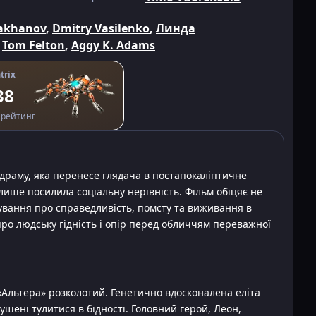
akhanov
,
Dmitry Vasilenko
,
Линда
,
Tom Felton
,
Aggy K. Adams
trix
38
рейтинг
, драму, яка перенесе глядача в постапокаліптичне
лише посилила соціальну нерівність. Фільм обіцяє не
ування про справедливість, помсту та виживання в
 про людську гідність і опір перед обличчям переважної
 «Альтера» розколотий. Генетично вдосконалена еліта
мушені тулитися в бідності. Головний герой, Леон,