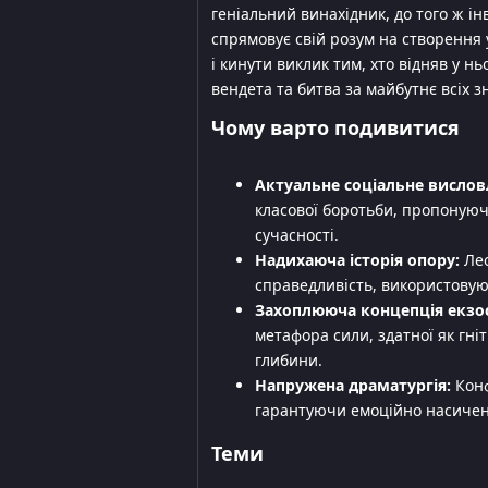
геніальний винахідник, до того ж ін
спрямовує свій розум на створення 
і кинути виклик тим, хто відняв у нь
вендета та битва за майбутнє всіх з
Чому варто подивитися
Актуальне соціальне висло
класової боротьби, пропонуюч
сучасності.
Надихаюча історія опору:
Лео
справедливість, використовую
Захоплююча концепція екзо
метафора сили, здатної як гніт
глибини.
Напружена драматургія:
Конф
гарантуючи емоційно насичен
Теми