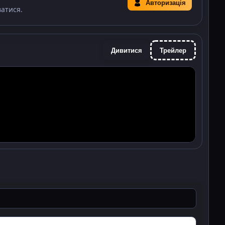
Авторизація
ватися.
Дивитися
Трейлер