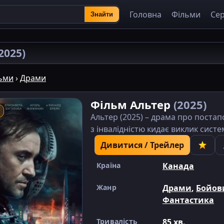
Головна
Фільми
Сер
Знайти
2025)
ьми
›
Драми
Фільм Альтер
(2025)
Альтер (2025) – драма про постап
з інвалідністю кидає виклик систем
Дивитися / Трейлер
Країна
Канада
Жанр
Драми
,
Бойов
Фантастика
Тривалість
85 хв.