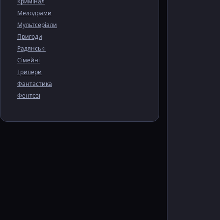
Кримінал
Мелодрами
Мультсеріали
Пригоди
Радянські
Сімейні
Трилери
Фантастика
Фентезі