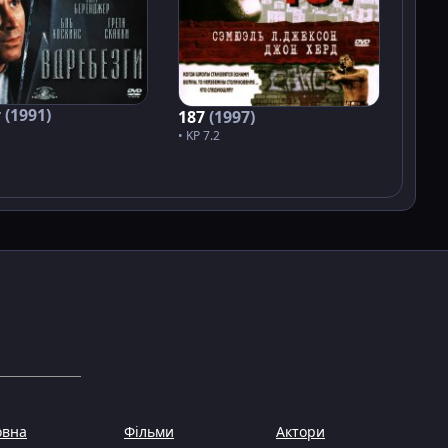
т
(1991)
187
(1997)
• KP 7.2
овна
Фільми
Актори