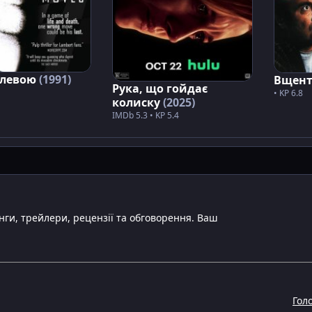
олевою
(1991)
Вщен
Рука, що гойдає
• KP 6.8
колиску
(2025)
IMDb 5.3 • KP 5.4
инги, трейлери, рецензії та обговорення. Ваш
Гол