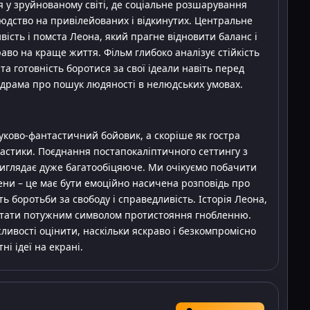
 у зруйнованому світі, де соціальне розшарування
юдство на привілейованих і відкинутих. Центральне
вість і помста Леона, який прагне відновити баланс і
аво на краще життя. Фільм глибоко аналізує стійкість
 та готовність боротися за свої ідеали навіть перед
драма про пошук людяності в нелюдських умовах.
уково-фантастичний бойовик, а скоріше як гостра
астики. Поєднання постапокаліптичного сеттингу з
виглядає дуже багатообіцяюче. Ми очікуємо побачити
ени – це має бути емоційно насичена розповідь про
ь боротьби за свободу і справедливість. Історія Леона,
 стати потужним символом протистояння гнобленню.
ливості оцінити, наскільки яскраво і безкомпромісно
ні ідеї на екрані.