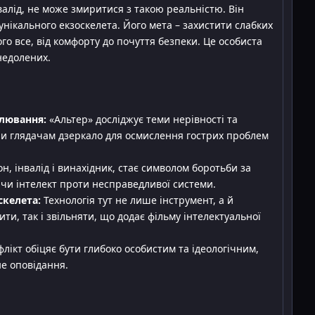
валід, не може змиритися з такою реальністю. Він
унікального екзоскелета. Його мета – захистити слабких
ого все, від комфорту до почуття безпеки. Це особиста
недолених.
влювання:
«Альтер» досліджує теми нерівності та
и глядачам дзеркало для осмислення гострих проблем
н, інвалід і винахідник, стає символом боротьби за
чи інтелект проти несправедливої системи.
скелета:
Технологія тут не лише інструмент, а й
ити, так і звільняти, що додає фільму інтелектуальної
лікт обіцяє бути глибоко особистим та ідеологічним,
е оповідання.