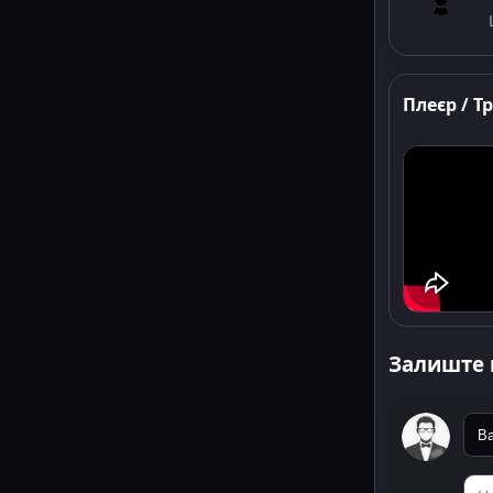
Плеєр / Т
Залиште 