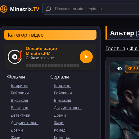
Minatrix
.TV
Альтер
(
Категорії відео
Головна
›
Філ
Онлайн радио
Minatrix.FM
Сейчас в эфире
HD
KP 5.5
Фільми
Серіали
Історичні
Історичні
Бойовики
Бойовики
Військові
Військові
Вестерни
Документальні
Детективи
Драми
Документальні
Жахи
Драми
Комедії
Жахи
Кримінал