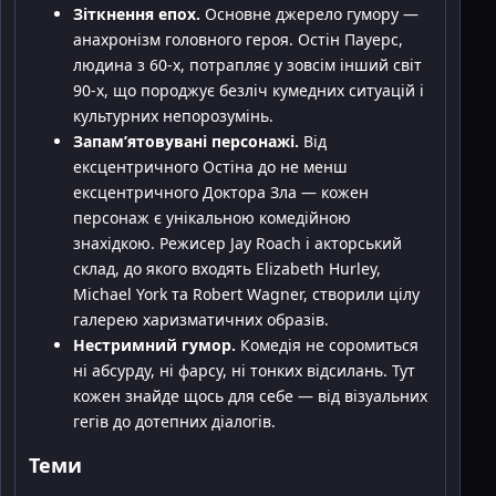
Зіткнення епох.
Основне джерело гумору —
анахронізм головного героя. Остін Пауерс,
людина з 60-х, потрапляє у зовсім інший світ
90-х, що породжує безліч кумедних ситуацій і
культурних непорозумінь.
Запам’ятовувані персонажі.
Від
ексцентричного Остіна до не менш
ексцентричного Доктора Зла — кожен
персонаж є унікальною комедійною
знахідкою. Режисер Jay Roach і акторський
склад, до якого входять Elizabeth Hurley,
Michael York та Robert Wagner, створили цілу
галерею харизматичних образів.
Нестримний гумор.
Комедія не соромиться
ні абсурду, ні фарсу, ні тонких відсилань. Тут
кожен знайде щось для себе — від візуальних
гегів до дотепних діалогів.
Теми