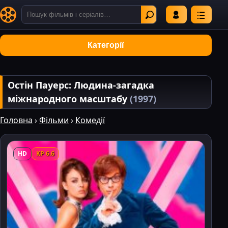
Категорії
Остін Пауерс: Людина-загадка
міжнародного масштабу
(1997)
Головна
›
Фільми
›
Комедії
HD
KP 6.6