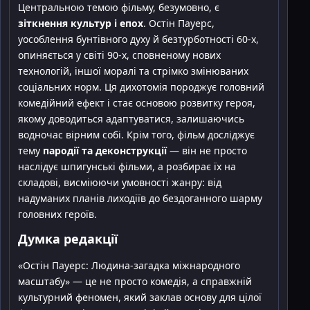
Центральною темою фільму, безумовно, є
зіткнення культур і епох
. Остін Пауерс,
уособлення бунтівного духу й безтурботності 60-х,
опиняється у світі 90-х, сповненому нових
технологій, іншої моралі та стрімко змінюваних
соціальних норм. Ця дихотомія породжує головний
комедійний ефект і стає основою розвитку героя,
якому доводиться адаптуватися, залишаючись
водночас вірним собі. Крім того, фільм досліджує
тему
пародії та деконструкції
— він не просто
наслідує шпигунські фільми, а розбирає їх на
складові, висміюючи умовності жанру: від
надуманих планів лиходіїв до бездоганного шарму
головних героїв.
Думка редакції
«Остін Пауерс: Людина-загадка міжнародного
масштабу» — це не просто комедія, а справжній
культурний феномен, який заклав основу для цілої