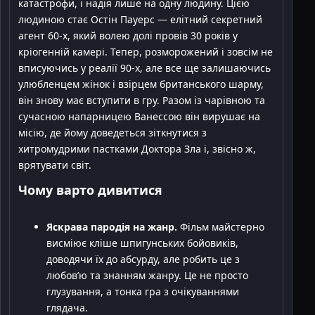
катастрофи, і надія лише на одну людину. Цією
людиною стає Остін Пауерс — елітний секретний
агент 60-х, який волею долі провів 30 років у
кріогенній камері. Тепер, розморожений і зовсім не
вписуючись у реалії 90-х, але все ще залишаючись
улюбленцем жінок і взірцем британського шарму,
він знову має вступити в гру. Разом із чарівною та
сучасною напарницею Ванессою він вирушає на
місію, де йому доведеться зіткнутися з
хитромудрими пастками Доктора Зла і, звісно ж,
врятувати світ.
Чому варто дивитися
Яскрава пародія на жанр.
Фільм майстерно
висміює кліше шпигунських бойовиків,
доводячи їх до абсурду, але робить це з
любов’ю та знанням жанру. Це не просто
глузування, а тонка гра з очікуваннями
глядача.