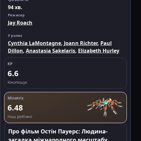
94 хв.
Режисер
Jay Roach
У ролях
Cynthia LaMontagne
,
Joann Richter
,
Paul
Dillon
,
Anastasia Sakelaris
,
Elizabeth Hurley
KP
6.6
Кінопошук
Minatrix
6.48
Наш рейтинг
Про фільм Остін Пауерс: Людина-
загадка міжнародного масштабу