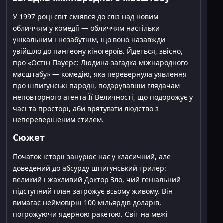
У 1997 році світ сміявся до сліз над новим
обличчям у комедії — обличчям настільки
унікальним і незабутнім, що воно назавжди
увійшло до пантеону кіногероїв. Йдеться, звісно,
про «Остін Пауерс: Людина-загадка міжнародного
масштабу» — комедію, яка перевернула уявлення
про шпигунські пародії, подарувавши глядачам
неповторного агента Її Величності, що подорожує у
часі та просторі, аби врятувати людство з
неперевершеним стилем.
Сюжет
Початок історії занурює нас у класичний, але
доведений до абсурду шпигунський трилер:
великий і жахливий Доктор Зло, чий геніальний
підступний план загрожує всьому живому. Він
вимагає неймовірні 100 мільярдів доларів,
погрожуючи ядерною ракетою. Світ на межі