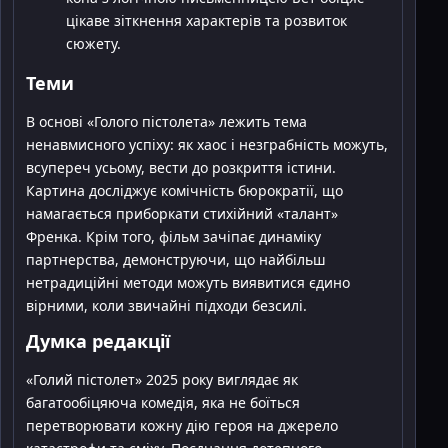
цікаве зіткнення характерів та розвиток
сюжету.
Теми
В основі «Голого пістолета» лежить тема
ненавмисного успіху: як хаос і незграбність можуть,
всупереч усьому, вести до розкриття істини.
Картина досліджує комічність бюрократії, що
намагається приборкати стихійний «талант»
Френка. Крім того, фільм зачіпає динаміку
партнерства, демонструючи, що найбільш
нетрадиційні методи можуть виявитися єдино
вірними, коли звичайні підходи безсилі.
Думка редакції
«Голий пістолет» 2025 року виглядає як
багатообіцяюча комедія, яка не боїться
перетворювати кожну дію героя на джерело