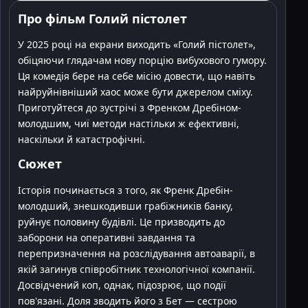
Про фільм Голий пістолет
У 2025 році на екрани виходить «Голий пістолет»,
обіцяючи глядачам нову порцію вибухового гумору.
Ця комедія бере на себе місію довести, що навіть
найруйнівніший хаос може бути джерелом сміху.
Приготуйтеся до зустрічі з Френком Дребіном-
молодшим, чиї методи настільки ж ефективні,
наскільки й катастрофічні.
Сюжет
Історія починається з того, як Френк Дребін-
молодший, знешкодивши грабіжників банку,
руйнує половину будівлі. Це призводить до
заборони на оперативні завдання та
перепризначення на розслідування автоаварії, в
якій загинув співробітник технологічної компанії.
Досвідчений коп, однак, підозрює, що події
пов'язані. Доля зводить його з Бет — сестрою