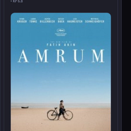
• KP 6.8