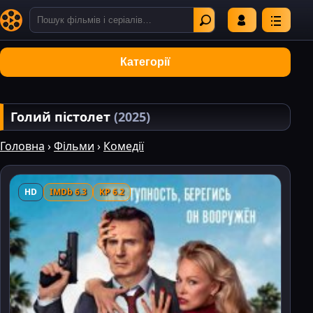
Категорії
Голий пістолет
(2025)
Головна
›
Фільми
›
Комедії
HD
IMDb 6.3
KP 6.2