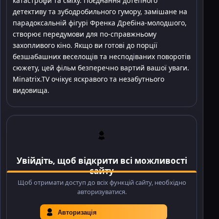
катастрофи та сміху. Поєднання дотепного
детективу та зубодробильного гумору, замішане на
парадоксальній фігурі Френка Дребіна-молодшого,
створює передумови для по-справжньому
захопливого кіно. Якщо ви готові до порції
безшабашних веселощів та несподіваних поворотів
сюжету, цей фільм безперечно вартий вашої уваги.
Minatrix.TV очікує яскравого та незабутнього
видовища.
Увійдіть, щоб відкрити всі можливості
сайту
Щоб отримати доступ до всіх функцій сайту, необхідно
авторизуватися.
Авторизація