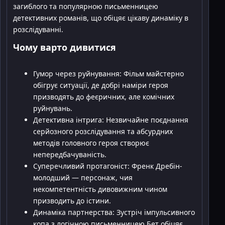
загиблого та популярною письменницею
детективних романів, що обіцяє цікаву динаміку в
розслідуванні.
Чому варто дивитися
Гумор через руйнування: Фільм майстерно
обігрує ситуації, де добрі наміри героя
призводять до феєричних, але комічних
руйнувань.
Детективна інтрига: Незвичайне поєднання
серйозного розслідування та абсурдних
методів головного героя створює
непередбачуваність.
Суперечливий протагоніст: Френк Дребін-
молодший — персонаж, чия
некомпетентність дивовижним чином
призводить до істини.
Динаміка партнерства: Зустріч імпульсивного
копа з логічною письменницею Бет обіцяє