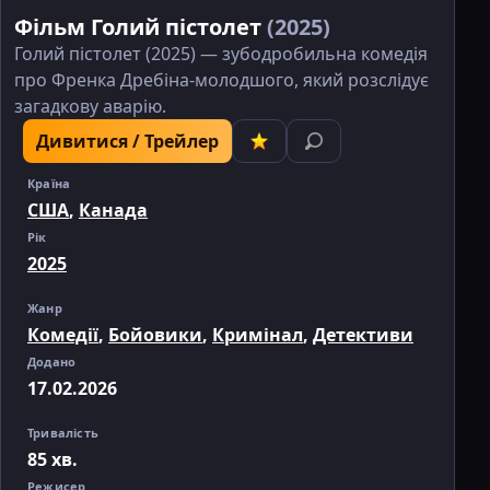
Фільм Голий пістолет
(2025)
Голий пістолет (2025) — зубодробильна комедія
про Френка Дребіна-молодшого, який розслідує
загадкову аварію.
Дивитися / Трейлер
Країна
США
,
Канада
Рік
2025
Жанр
Комедії
,
Бойовики
,
Кримінал
,
Детективи
Додано
17.02.2026
Тривалість
85 хв.
Режисер