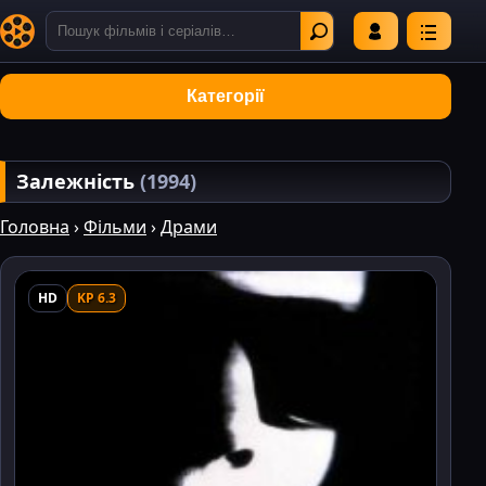
Категорії
Залежність
(1994)
Головна
›
Фільми
›
Драми
HD
KP 6.3