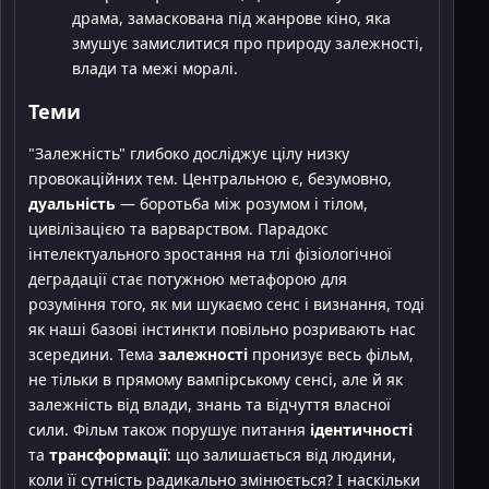
драма, замаскована під жанрове кіно, яка
змушує замислитися про природу залежності,
влади та межі моралі.
Теми
"Залежність" глибоко досліджує цілу низку
провокаційних тем. Центральною є, безумовно,
дуальність
— боротьба між розумом і тілом,
цивілізацією та варварством. Парадокс
інтелектуального зростання на тлі фізіологічної
деградації стає потужною метафорою для
розуміння того, як ми шукаємо сенс і визнання, тоді
як наші базові інстинкти повільно розривають нас
зсередини. Тема
залежності
пронизує весь фільм,
не тільки в прямому вампірському сенсі, але й як
залежність від влади, знань та відчуття власної
сили. Фільм також порушує питання
ідентичності
та
трансформації
: що залишається від людини,
коли її сутність радикально змінюється? І наскільки