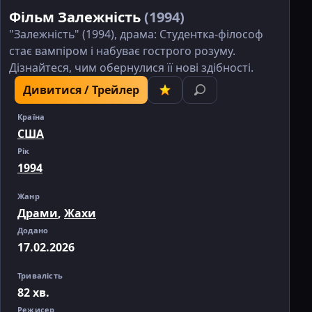
Фільм Залежність
(1994)
"Залежність" (1994), драма: Студентка-філософ
стає вампіром і набуває гострого розуму.
Дізнайтеся, чим обернулися її нові здібності.
Дивитися / Трейлер
Країна
США
Рік
1994
Жанр
Драми
,
Жахи
Додано
17.02.2026
Тривалість
82 хв.
Режисер