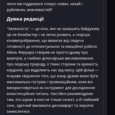
легко ми піддаємося спокусі нових, нехай і
руйнівних, можливостей?
Думка редакції
"Залежність" — це кіно, яке не залишить байдужим.
Це не блокбастер і не легка розвага, а скоріше
кіновипробування, що вимагає від глядача
готовності до інтелектуальної та емоційної роботи.
Абель Феррара створив не просто драму про
вампірів, а глибоке філософське висловлювання
про людську природу, її темні сторони та крихкість
кордонів, що відділяють нас від хаосу. Цей фільм —
яскраве свідчення того, що жанр драми може бути
максимально гострим і провокаційним, коли він
використовується як інструмент для дослідження
екзистенційних питань. Настійно рекомендуємо
тим, хто шукає в кіно не тільки сюжет, а й глибокий
сенс, здатний викликати дискомфорт та змусити
замислитися.