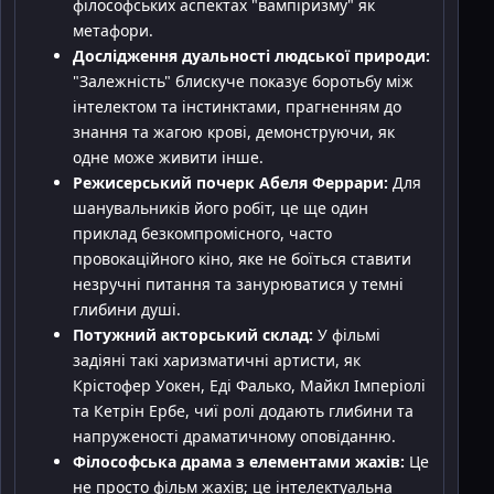
філософських аспектах "вампіризму" як
метафори.
Дослідження дуальності людської природи:
"Залежність" блискуче показує боротьбу між
інтелектом та інстинктами, прагненням до
знання та жагою крові, демонструючи, як
одне може живити інше.
Режисерський почерк Абеля Феррари:
Для
шанувальників його робіт, це ще один
приклад безкомпромісного, часто
провокаційного кіно, яке не боїться ставити
незручні питання та занурюватися у темні
глибини душі.
Потужний акторський склад:
У фільмі
задіяні такі харизматичні артисти, як
Крістофер Уокен, Еді Фалько, Майкл Імперіолі
та Кетрін Ербе, чиї ролі додають глибини та
напруженості драматичному оповіданню.
Філософська драма з елементами жахів:
Це
не просто фільм жахів; це інтелектуальна