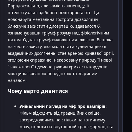
Парадоксально, але замість занепаду, її
інтелектуальні здібності різко зростають. Ця
новонабута ментальна гострота дозволяє їй
блискуче захистити дисертацію, здавалося б,
ознаменувавши тріумф розуму над фізіологічним
жахом. Однак тріумф виявляється ілюзією. Вечірка
на честь захисту, яка мала стати кульмінацією її
академічних досягнень, стає ареною кривавої оргії,
оголюючи справжню, некеровану природу її нової
"залежності" і демонструючи крихкість кордонів
між цивілізованою поведінкою та звіриним
началом.
Чому варто дивитися
Унікальний погляд на міф про вампірів:
Фільм відходить від традиційних кліше,
зосереджуючись не стільки на готичному
жаху, скільки на внутрішній трансформації та