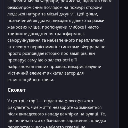
— робота Абеля Феррари, режисера, відомого своїм
безкомпромісним поглядом на похмурі сторони
людської натури та міські джунглі. Цей фільм,
позначений як драма, виходить далеко за рамки
жанрових кліше, пропонуючи глибоке і часто
тривожне дослідження трансформації,
саморуйнування та небезпечного переплетення
інтелекту з первісними інстинктами. Феррара не
просто розповідає історію про вампірів; він
препарує саму ідею залежності в її
найрізноманітніших проявах, використовуючи
містичний елемент як каталізатор для
екзистенційного кризи.
Сюжет
У центрі історії — студентка філософського
факультету, чиє життя незворотньо змінюється
після випадкового нападу вампірки на вулиці. Те,
що починається як банальне зараження, швидко
переростає у щось набагато складніше.