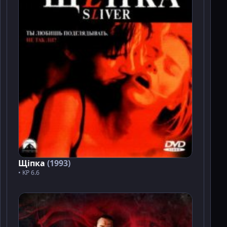
Щіпка
(1993)
• KP 6.6