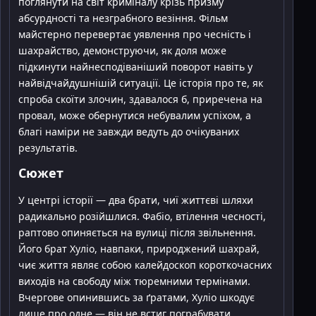
поглянути на світ криміналу крізь призму
абсурдності та незграбного везіння. Фільм
майстерно перевертає уявлення про чесність і
шахрайство, демонструючи, як доля може
підкинути найнесподіваніший поворот навіть у
найвідчайдушнішій ситуації. Це історія про те, як
спроба скоїти злочин, здавалося б, приречена на
провал, може обернутися небувалим успіхом, а
благі наміри не завжди ведуть до очікуваних
результатів.
Сюжет
У центрі історії — два брати, чиї життєві шляхи
радикально розійшлися. Фабіо, втілення чесності,
раптово опиняється на вулиці після звільнення.
Його брат Хуліо, навпаки, природжений шахрай,
чиє життя являє собою калейдоскоп короткочасних
виходів на свободу між тюремними термінами.
Вчергове опинившись за ґратами, Хуліо шкодує
лише про одне — він не встиг пограбувати