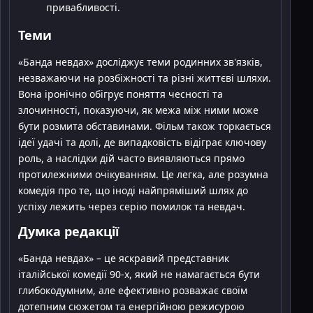
привабливості.
Теми
«Банда невдах» досліджує теми родинних зв'язків,
незважаючи на розбіжності та різні життєві шляхи.
Вона іронічно обігрує поняття чесності та
злочинності, показуючи, як межа між ними може
бути розмита обставинами. Фільм також торкається
ідеї удачі та долі, де випадковість відіграє ключову
роль, а наслідки дій часто виявляються прямо
протилежними очікуванням. Це легка, але розумна
комедія про те, що іноді найпряміший шлях до
успіху лежить через серію помилок та невдач.
Думка редакції
«Банда невдах» – це яскравий представник
італійської комедії 90-х, який не намагається бути
глибокодумним, але ефективно розважає своїм
дотепним сюжетом та енергійною режисурою