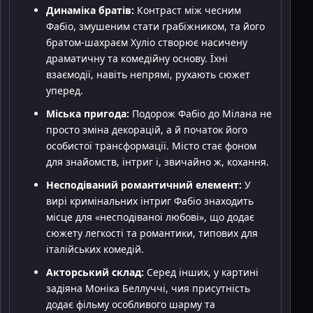
Динаміка братів:
Контраст між чесним
Фабіо, змушеним стати грабіжником, та його
братом-шахраєм Хуліо створює насичену
драматичну та комедійну основу. Їхні
взаємодії, навіть непрямі, рухають сюжет
уперед.
Міська пригода:
Подорож Фабіо до Мілана не
просто зміна декорацій, а й початок його
особистої трансформації. Місто стає фоном
для знайомств, інтриг і, звичайно ж, кохання.
Несподіваний романтичний елемент:
У
вирі кримінальних інтриг Фабіо знаходить
місце для «несподіваної любові», що додає
сюжету легкості та романтики, типових для
італійських комедій.
Акторський склад:
Серед інших, у картині
задіяна Моніка Беллуччі, чия присутність
додає фільму особливого шарму та