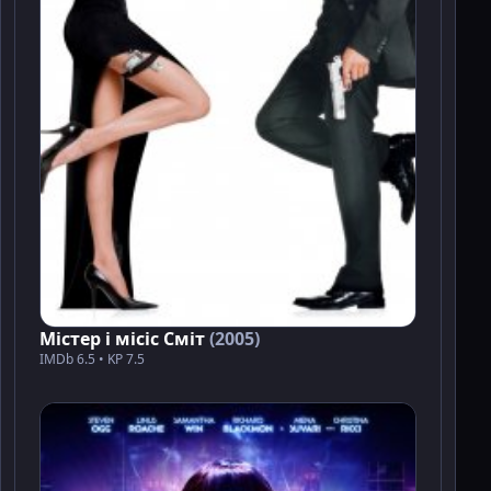
Мiстер i мiсiс Смiт
(2005)
IMDb 6.5 • KP 7.5