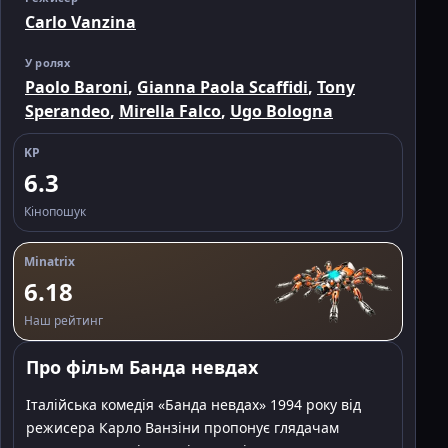
Carlo Vanzina
У ролях
Paolo Baroni
,
Gianna Paola Scaffidi
,
Tony
Sperandeo
,
Mirella Falco
,
Ugo Bologna
KP
6.3
Кінопошук
Minatrix
6.18
Наш рейтинг
Про фільм Банда невдах
Італійська комедія «Банда невдах» 1994 року від
режисера Карло Ванзіни пропонує глядачам