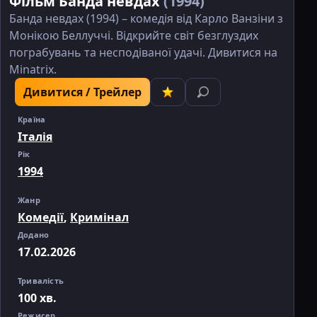
Фільм Банда невдах
(1994)
Банда невдах (1994) – комедія від Карло Ванзіни з
Монікою Беллуччі. Відкрийте світ безглуздих
пограбувань та несподіваної удачі. Дивитися на
Minatrix.
Дивитися / Трейлер
Країна
Італія
Рік
1994
Жанр
Комедії
,
Кримінал
Додано
17.02.2026
Тривалість
100 хв.
Режисер