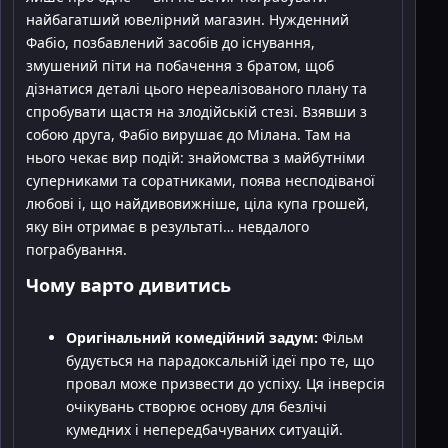
найбагатший ювелірний магазин. Нужденний
Фабіо, позбавлений засобів до існування,
змушений піти на побачення з братом, щоб
дізнатися деталі цього нереалізованого плану та
спробувати щастя на злодійській стезі. Взявши з
собою друга, Фабіо вирушає до Мілана. Там на
нього чекає вир подій: знайомства з майбутніми
суперниками та соратниками, поява несподіваної
любові і, що найдивовижніше, ціла купа грошей,
яку він отримає в результаті… невдалого
пограбування.
Чому варто дивитись
Оригінальний комедійний задум:
Фільм
будується на парадоксальній ідеї про те, що
провал може призвести до успіху. Ця інверсія
очікувань створює основу для безлічі
кумедних і непередбачуваних ситуацій.