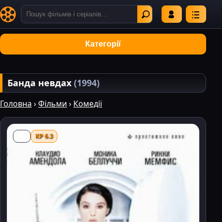
Категорії
Банда невдах
(1994)
Головна
›
Фільми
›
Комедії
HD
KP 6.3