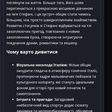
поглянути на життя. Більше того, його шлях
перетинається з прекрасною місцевою дівчиною
на ім'я Стефані, і ця зустріч обіцяє стати чимось
більшим, ніж просто швидкоплинним знайомством.
Розвиток стосунків зі Стефані відбувається на тлі
захоплюючих пригод, пов'язаних з новим
захопленням Еріка, створюючи інтригуюче
поєднання драми, романтики та екшену.
Чому варто дивитися
Візуальна насолода Італією:
Фільм обіцяє
занурити глядача в атмосферу сонячної Італії,
пропонуючи кадри мальовничих пейзажів та
культурного колориту, які стануть ідеальним
фоном для історії про новий початок та
самопізнання.
Інтрига та пригоди:
Загадковий
«небезпечний вид спорту» додає сюжету
динаміки та непередбачуваності, обіцяючи