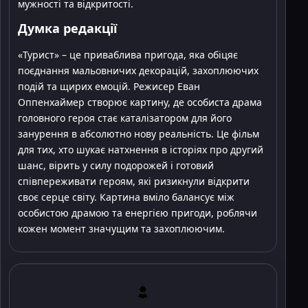
мужності та відкритості.
Думка редакції
«Турист» – це приваблива пригода, яка обіцяє
поєднання мальовничих декорацій, захоплюючих
подій та щирих емоцій. Режисер Еван
Оппенхаймер створює картину, де особиста драма
головного героя стає каталізатором для його
занурення в абсолютно нову реальність. Це фільм
для тих, хто шукає натхнення в історіях про другий
шанс, вірить у силу подорожей і готовий
співпереживати героям, які ризикнули відкрити
своє серце світу. Картина вміло балансує між
особистою драмою та енергією пригоди, роблячи
кожен момент значущим та захоплюючим.