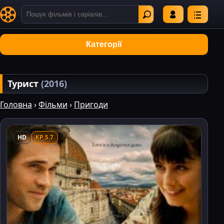
Категорії
Турист
(2016)
Головна
›
Фільми
›
Пригоди
HD
KP 5.7