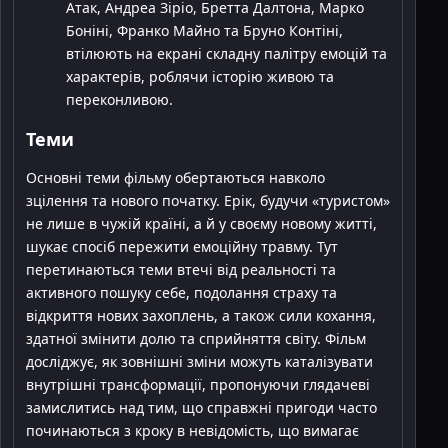
Атак, Андреа Зіріо, Бретта Далтона, Марко
Боніні, Франко Майно та Бруно Контіні,
втілюють на екрані складну палітру емоцій та
характерів, роблячи історію живою та
переконливою.
Теми
Основні теми фільму обертаються навколо
зцілення та нового початку. Ерік, будучи «туристом»
не лише в чужій країні, а й у своєму новому житті,
шукає спосіб пережити емоційну травму. Тут
перетинаються теми втечі від реальності та
активного пошуку себе, подолання страху та
відкриття нових захоплень, а також сили кохання,
здатної змінити долю та сприйняття світу. Фільм
досліджує, як зовнішні зміни можуть каталізувати
внутрішні трансформації, пропонуючи глядачеві
замислитись над тим, що справжні пригоди часто
починаються з кроку в невідомість, що вимагає