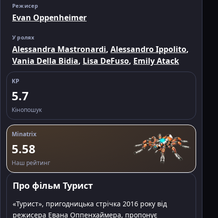
Режисер
Evan Oppenheimer
У ролях
Alessandra Mastronardi
,
Alessandro Ippolito
,
Vania Della Bidia
,
Lisa DeFuso
,
Emily Atack
KP
5.7
Кінопошук
Minatrix
5.58
Наш рейтинг
Про фільм Турист
«Турист», пригодницька стрічка 2016 року від
режисера Евана Оппенхаймера, пропонує