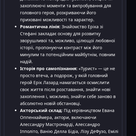
захоплюючі моменти та випробування для
головного героя, розкриваючи його
приховані можливості та характер.
Романтична лінія:
Знайомство Еріка зі
Стефані закладає основу для розвитку
зворушливої та, можливо, цілющої любовної
історії, пропонуючи контраст між його
минулим та потенційним майбутнім, повним
надій.
Історія про самопізнання:
«Турист» — це не
просто втеча, а подорож, у якій головний
герой Ерік Лазард намагається осмислити
своє життя після розставання, знайти нові
захоплення і, можливо, знайти себе заново в
абсолютно новій обстановці.
Акторський склад:
Під керівництвом Евана
Оппенхаймера, актори, включаючи
Алессандру Мастронарді, Алессандро
Іпполіто, Ванію Делла Бідіа, Лізу ДеФузо, Емілі