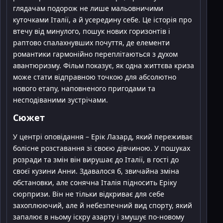
глядачам подорож не лише мальовничими
куточками Італії, а й усередину себе. Це історія про
втечу від минулого, пошук нових горизонтів і
раптово спалахнувших почуття, де елементи
романтики гармонійно переплітаються з духом
авантюризму. Фільм показує, як одна життєва криза
може стати відправною точкою для абсолютно
нового етапу, наповненого пригодами та
несподіваними зустрічами.
Сюжет
У центрі оповідання – Ерік Лазард, який переживає
болісне розставання зі своєю дівчиною. У пошуках
розради та змін він вирушає до Італії, в гості до
своєї кузини Анни. Здавалося б, звичайна зміна
обстановки, але сонячна Італія підносить Еріку
сюрпризи. Він не тільки відкриває для себе
захоплюючий, але й небезпечний вид спорту, який
запалює в ньому іскру азарту і змушує по-новому