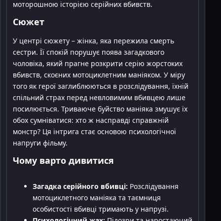
моторошною історією серійних вбивств.
Сюжет
У центрі сюжету – жінка, яка пережила смерть
сестри. Її спокій порушує поява загадкового
чоловіка, який прагне розкрити серію жорстоких
вбивств, скоєних мотоциклетним маніяком. У міру
того як герої заглиблюються в розслідування, їхній
спільний страх перед невловимим вбивцею лише
посилюється. Триваюче буйство маніяка змушує їх
обох сумніватися: хто ж насправді справжній
монстр? Ця інтрига стає основою психологічної
напруги фільму.
Чому варто дивитися
Загадка серійного вбивці:
Розслідування
мотоциклетного маніяка та таємниця
особистості вбивці тримають у напрузі.
Психологічний жах:
Підозри та наростаючий