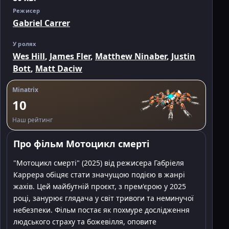
Режисер
Gabriel Carrer
У ролях
Wes Hill
,
James Fler
,
Matthew Ninaber
,
Justin
Bott
,
Matt Daciw
Minatrix
10
Наш рейтинг
Про фільм Мотоцикл смерті
"Мотоцикл смерті" (2025) від режисера Габріеля
Каррера обіцяє стати значущою подією в жанрі
жахів. Цей майбутній проєкт, з прем'єрою у 2025
році, занурює глядача у світ тривоги та неминучої
небезпеки. Фільм постає як похмуре дослідження
людського страху та божевілля, оповите