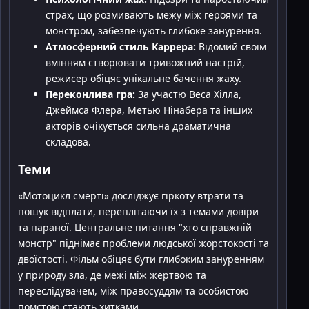
страх, що розмивають межу між героями та
монстром, забезпечують глибоке занурення.
Атмосферний стиль Каррера:
Відомий своїм
вмінням створювати тривожний настрій,
режисер обіцяє унікальне бачення жаху.
Переконлива гра:
За участю Веса Хілла,
Джеймса Флера, Метью Нінабера та інших
акторів очікується сильна драматична
складова.
Теми
«Мотоцикл смерті» досліджує гіркоту втрати та
пошук відплати, переплітаючи їх з темами довіри
та параної. Центральне питання "хто справжній
монстр" піднімає проблеми людської жорстокості та
двоїстості. Фільм обіцяє бути глибоким зануренням
у природу зла, де межі між жертвою та
переслідувачем, між правосуддям та особистою
помстою стають хитками.