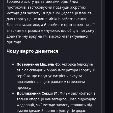
Зоряного флоту діє за межами офіційних
протоколів, застосовуючи подекуди жорстокі
методи для захисту Об’єднаної федерації планет.
Для Георгіу це не лише місія із забезпечення
безпеки галактики, а й особисте протистояння з її
власними «гріхами минулого», що обіцяє потужну
драматичну арку на тлі високоінтелектуальної
пригоди.
Чому варто дивитися
Повернення Мішель Єо
: Актриса блискуче
втілює складний образ Імператора Георгіу. Її
героїня, що поєднує хитрість, силу та
вразливість, є центральним стрижнем
проєкту.
Дослідження Секції 31
: Фільм заглибиться в
таємні операції найзагадковішого підрозділу
Федерації, чиї методи захисту ставлять під
сумнів ідеали Зоряного флоту. Це додає