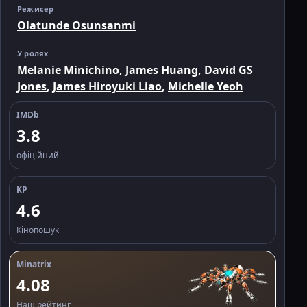
Режисер
Olatunde Osunsanmi
У ролях
Melanie Minichino
,
James Huang
,
David GS
Jones
,
James Hiroyuki Liao
,
Michelle Yeoh
IMDb
3.8
офіційний
KP
4.6
Кінопошук
Minatrix
4.08
Наш рейтинг