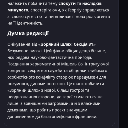
належить побачити тему
спокути
та
наслідків
минулого
, спостерігаючи, як Георгіу справляється
зі своєю сутністю та чи впливає її нова роль агента
на її ідентичність.
Думка редакції
Очікування від
«Зоряний шлях: Секція 31»
безумовно високі. Цей фільм обіцяє дещо більше,
ніж рядова науково-фантастична пригода.
Поєднання харизматичної Мішель Єо, інтригуючої
концепції секретної служби та обіцянки глибокого
особистісного конфлікту створює передумови для
розумного, динамічного кіно. Це шанс побачити
«Зоряний шлях» з нової, більш гострої та
неоднозначної сторони, де герої стикаються не
лише із зовнішніми загрозами, а й з власними
демонами, що робить проєкт значущим
доповненням до багатої міфології франшизи.