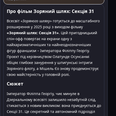
Про фільм Зоряний шлях: Секція 31
Всесвіт
«Зоряного шляху»
готується до масштабного
розширення у 2025 році з виходом фільму
«Зоряний шлях: Секція 31»
. Цей пригодницький
спін-офф повертає на екрани одну з
найхаризматичніших та найнеоднозначніших
фігур франшизи – Імператора Філіппу Георгіу.
Проєкт під керівництвом Олатунде Осунсанмі
обіцяє глибоке занурення у шпигунські інтриги
Зоряного флоту, а Мішель Єо знову продемонструє
свою майстерність у головній ролі.
Сюжет
Імператор Філіппа Георгіу, чиє минуле в
Дзеркальному всесвіті залишило незабутній слід,
стикається з новим викликом: вона приєднується до
Секції 31. Це секретний та автономний підрозділ