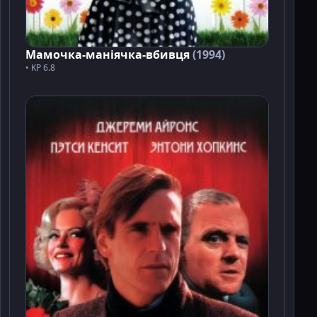
Мамочка-маніячка-вбивця
(1994)
• KP 6.8