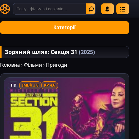
Категорії
Зоряний шлях: Секція 31
(2025)
Головна
›
Фільми
›
Пригоди
HD
IMDb 3.8
KP 4.6