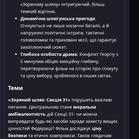
«Зоряному шляху» інтригуючий, більш
темний відтінок.
Динамічна шпигунська пригода
:
Очікуються не лише космічні баталії, а й
напружені політичні інтриги, тактичні
головоломки та приховані місії, що гарантує
захоплюючий сюжет.
Глибока особиста драма
: Конфлікт Георгіу з
її минулим обіцяє емоційну глибину,
перетворюючи фільм на історію про спокуту
та ціну вибору, зробленого в інших світах.
Теми
«Зоряний шлях: Секція 31»
порушить важливі
питання. Центральною стане
моральна
амбівалентність
дій Секції 31: чи можна
виправдати будь-які засоби заради захисту вищих
цінностей Федерації? Фільм досліджує
ціну
безпеки
та етичні компроміси. Також глядачам