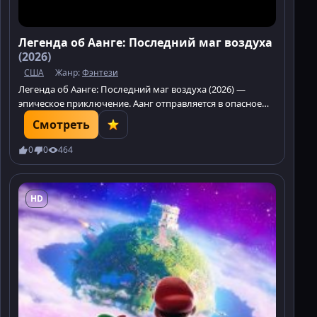
Легенда об Аанге: Последний маг воздуха
(2026)
США
Жанр:
Фэнтези
Легенда об Аанге: Последний маг воздуха (2026) —
эпическое приключение. Аанг отправляется в опасное
путешествие, чтобы спасти свою культуру. Не
Смотреть
пропустите!
0
0
464
HD