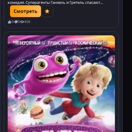
комедия. Суперагенты Ганзель и Гретель спасают
королевство в волшебном мире! Смотрите
Смотреть
приключение.
0
0
406
HD