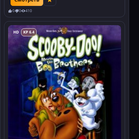
0
0
410
HD
KP 6.4