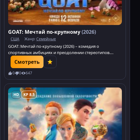
GOAT: Мечтай по-крупному
(2026)
США
Жанр:
Семейные
GOAT: Мечтай по-крупному (2026) – комедия о
спортивных амбициях и преодолении стереотипов.
Козёл Уилл Харрис против всех. Не пропустите!
Смотреть
0
0
647
HD
KP 8.5