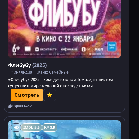
Флибубу
(2025)
Финляндия
Жанр:
Семейные
«Флибубу» 2025 – комедия о юном Томасе, пушистом
существе и мире желаний с последствиями.
Отправляйтесь в фантастическое приключение, где
Смотреть
каждое желание имеет свою цену.
0
0
452
HD
IMDb 5.6
KP 3.9