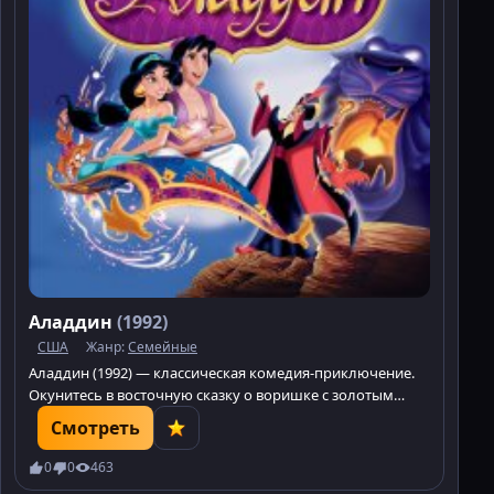
Аладдин
(1992)
США
Жанр:
Семейные
Аладдин (1992) — классическая комедия-приключение.
Окунитесь в восточную сказку о воришке с золотым
сердцем и могущественном Джинне. Смотрите на
Смотреть
Minatrix.TV!
0
0
463