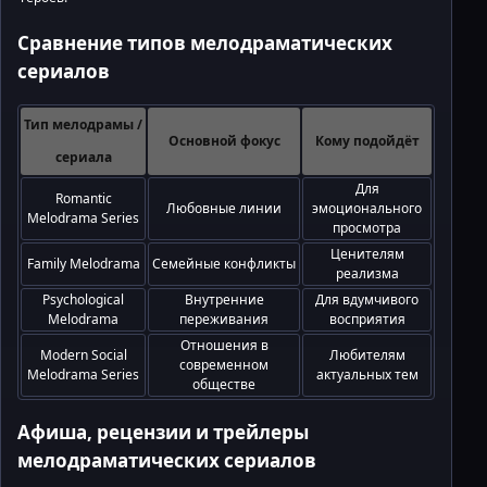
Сравнение типов мелодраматических
сериалов
Тип мелодрамы /
Основной фокус
Кому подойдёт
сериала
Для
Romantic
Любовные линии
эмоционального
Melodrama Series
просмотра
Ценителям
Family Melodrama
Семейные конфликты
реализма
Psychological
Внутренние
Для вдумчивого
Melodrama
переживания
восприятия
Отношения в
Modern Social
Любителям
современном
Melodrama Series
актуальных тем
обществе
Афиша, рецензии и трейлеры
мелодраматических сериалов