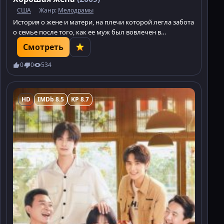
США
Жанр:
Мелодрамы
История о жене и матери, на плечи которой легла забота
о семье после того, как ее муж был вовлечен в
публичный секс-скандал и посажен в тюрьму за
Смотреть
коррупцию.
0
0
534
HD
IMDb 8.5
KP 8.7