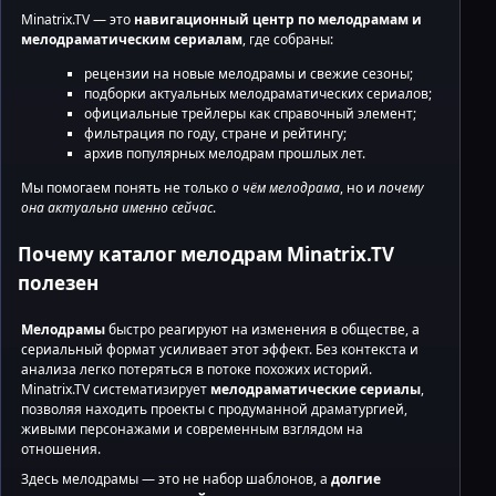
Minatrix.TV — это
навигационный центр по мелодрамам и
мелодраматическим сериалам
, где собраны:
рецензии на новые мелодрамы и свежие сезоны;
подборки актуальных мелодраматических сериалов;
официальные трейлеры как справочный элемент;
фильтрация по году, стране и рейтингу;
архив популярных мелодрам прошлых лет.
Мы помогаем понять не только
о чём мелодрама
, но и
почему
она актуальна именно сейчас
.
Почему каталог мелодрам Minatrix.TV
полезен
Мелодрамы
быстро реагируют на изменения в обществе, а
сериальный формат усиливает этот эффект. Без контекста и
анализа легко потеряться в потоке похожих историй.
Minatrix.TV систематизирует
мелодраматические сериалы
,
позволяя находить проекты с продуманной драматургией,
живыми персонажами и современным взглядом на
отношения.
Здесь мелодрамы — это не набор шаблонов, а
долгие