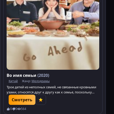
Во имя семьи
(2020)
Китай
Жанр:
Мелодрамы
Трое детей из неполных семей, не связанные кровными
узами, относятся друг к другу как к семье, поскольку
ощущают потребность в любви, которую не находят в
Смотреть
родных семьях.
0
0
564