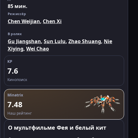
85 мин.
Режиссёр
Chen Weijian
,
Chen Xi
В ролях
Gu Jiangshan
,
Sun Lulu
,
Zhao Shuang
,
Nie
Xiying
,
Wei Chao
KP
7.6
Кинопоиск
Minatrix
7.48
Наш рейтинг
О мультфильме Фея и белый кит