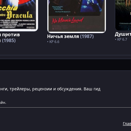
Души
 против
Ничья земля
(1987)
• KP 6.7
ы
(1985)
• KP 6.6
инги, трейлеры, рецензии и обсуждения. Ваш гид
айн.
Гла