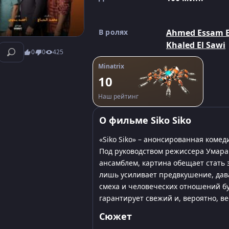
В ролях
Ahmed Essam E
Khaled El Sawi
0
0
425
Minatrix
10
Наш рейтинг
О фильме Siko Siko
«Siko Siko» – анонсированная комед
Под руководством режиссера Умара
ансамблем, картина обещает стать 
лишь усиливает предвкушение, дава
смеха и человеческих отношений бу
гарантирует свежий и, вероятно, в
Сюжет