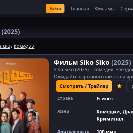
Главная
Фильмы
Сери
Найти
o
(2025)
ьмы
›
Комедии
Фильм Siko Siko
(2025)
Siko Siko (2025) – комедия. Звез
Ожидайте взрывного юмора и ярк
Смотреть / Трейлер
Страна
Египет
Жанр
Комедии
,
Др
Криминал
Длительность
100 мин.