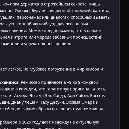
Siko» пока держатся в строжайшем секрете, лишь
мьере. Однако, будучи заявленной комедией, картина,
туациях, персонажах или диалогах, способных вызвать
ользуют гиперболу и абсурд для освещения
ных явлений. Можно предположить, что в основе
льная интрига или череда забавных происшествий,
намичное и увлекательное зрелище.
ет легкое, но глубокое погружение в мир юмора и
ухандиса:
Режиссер привнесет в «Siko Siko» свой
созданию комедии, что гарантирует оригинальность.
ючает Ахмеда Эссама Эль Саеда, Али Собхи, Бассема
 Сави, Диану Хешам, Таху Десуки, Эссама Омара и
дие обещает яркие образы и невероятную химию на
ремьера в 2025 году дает надежду на актуальную
вать с современным зрителем.