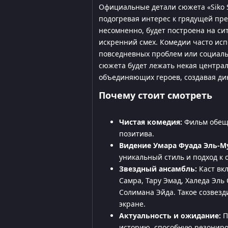
Официальные детали сюжета «Siko 
подогревая интерес к грядущей пре
несомненно, будет построена на си
искренний смех. Комедии часто исп
повседневных проблем или социаль
сюжета будет лежать некая центра
объединяющих героев, создавая ди
Почему стоит смотреть
Чистая комедия:
Фильм обеща
позитива.
Видение Умара Фуада Эль-М
уникальный стиль и подход к 
Звездный ансамбль:
Каст вкл
Самра, Тару Эмад, Халеда Эль
Солимана Эйда. Такое созвез
экране.
Актуальность и ожидание:
П
историю, способную резониро