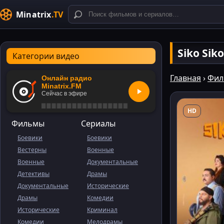
Minatrix
.TV
Siko Sik
Категории видео
Главная
›
Фил
Онлайн радио
Minatrix.FM
Сейчас в эфире
HD
Фильмы
Сериалы
Боевики
Боевики
Вестерны
Военные
Военные
Документальные
Детективы
Драмы
Документальные
Исторические
Драмы
Комедии
Исторические
Криминал
Комедии
Мелодрамы