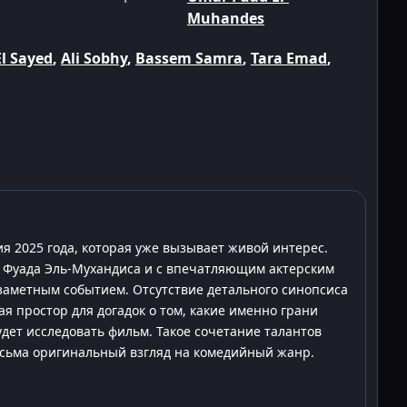
Muhandes
l Sayed
,
Ali Sobhy
,
Bassem Samra
,
Tara Emad
,
ия 2025 года, которая уже вызывает живой интерес.
 Фуада Эль-Мухандиса и с впечатляющим актерским
заметным событием. Отсутствие детального синопсиса
я простор для догадок о том, какие именно грани
дет исследовать фильм. Такое сочетание талантов
есьма оригинальный взгляд на комедийный жанр.