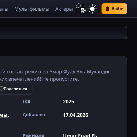
алы
Мультфильмы
Актёры
Войти
дный состав, режиссер Умар Фуад Эль-Мухандис.
их впечатлений! Не пропустите.
Поделиться
Год
2025
амы
,
Добавлен
17.04.2026
Режиссёр
Umar Fuad El-