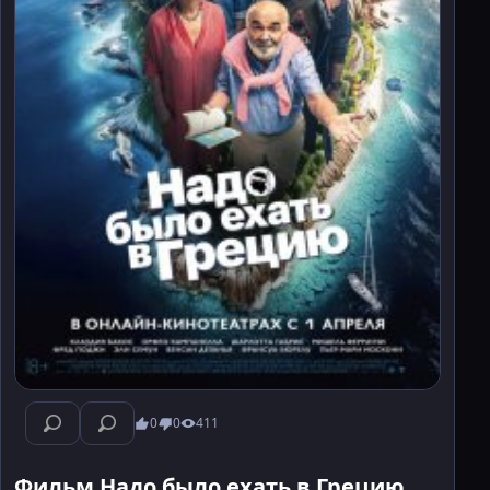
0
0
411
Фильм Надо было ехать в Грецию