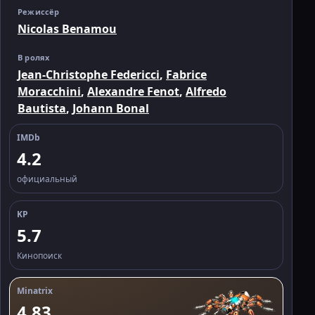
Режиссёр
Nicolas Benamou
В ролях
Jean-Christophe Federicci
,
Fabrice
Moracchini
,
Alexandre Fenot
,
Alfredo
Bautista
,
Johann Bonal
IMDb
4.2
официальный
KP
5.7
Кинопоиск
Minatrix
4.83