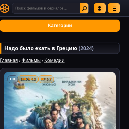
Категории
Надо было ехать в Грецию
(2024)
Главная
›
Фильмы
›
Комедии
HD
IMDb 4.2
KP 5.7