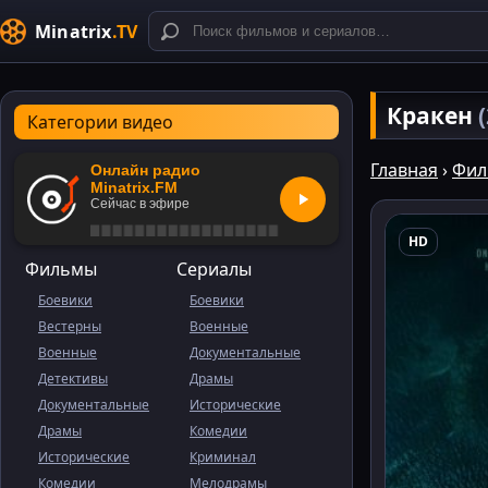
Minatrix
.TV
Кракен
Категории видео
Главная
›
Фил
Онлайн радио
Minatrix.FM
Сейчас в эфире
HD
Фильмы
Сериалы
Боевики
Боевики
Вестерны
Военные
Военные
Документальные
Детективы
Драмы
Документальные
Исторические
Драмы
Комедии
Исторические
Криминал
Комедии
Мелодрамы