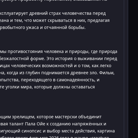
ксплуатирует древний страх человечества перед
на и тем, что может скрываться в них, предлагая
рвобытного ужаса и отчаянной борьбы.
емы противостояния человека и природы, где природа
 безжалостной форме. Это история о выживании перед
цах человеческих возможностей и о том, как легко
, когда из глубин поднимается древнее зло. Фильм,
опытства, переходящего в самонадеянность, и
те уголки мира, которые должны оставаться
ющим зрелищем, которое мастерски объединит
ывая талант Пала Ойе к созданию напряжённых и
ригующий синопсис и выбор места действия, картина
иболее ярких фильмов 2026 года в жанре «creature