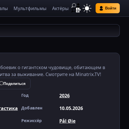
алы
Мультфильмы
Актёры
Войти
й боевик о гигантском чудовище, обитающем в
тва за выживание. Смотрите на Minatrix.TV!
Поделиться
Год
2026
тастика
Добавлен
10.05.2026
Режиссёр
Pål Øie