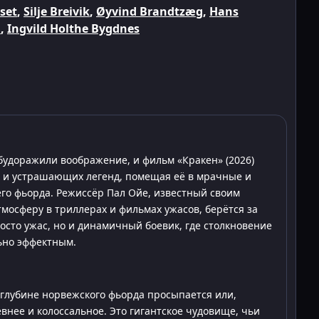
lset
,
Silje Breivik
,
Øyvind Brandtzæg
,
Hans
n
,
Ingvild Holthe Bygdnes
будоражили воображение, и фильм «Кракен» (2026)
х и устрашающих легенд, помещая её в мрачные и
о фьорда. Режиссёр Пал Ойе, известный своим
мосферу в триллерах и фильмах ужасов, берётся за
росто ужас, но и динамичный боевик, где столкновение
ьно эффектным.
 глубине норвежского фьорда просыпается или,
внее и колоссальное. Это гигантское чудовище, чьи