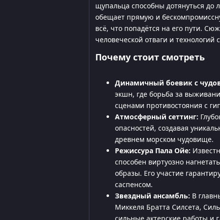
щупальца способны дотянуться до л
обещает прямую и бескомпромиссну
всё, что попадётся на его пути. С
человеческой отваги и технологий 
Почему стоит смотреть
Динамичный боевик с чудо
экшн, где борьба за выживан
сценами противостояния с ги
Атмосферный сеттинг:
Глубо
опасностей, создавая уникаль
древнем морском чудовище.
Режиссура Пала Ойе:
Известн
способен виртуозно нагнетат
образы. Его участие гарантир
саспенсом.
Звездный ансамбль:
В главн
Миккеля Братта Силсета, Сил
сильные актерские работы и 