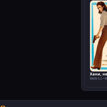
Хани, н
IMDb 5.2 • K