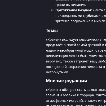
грани выживания.
Притяжение бездны:
Лента э
неизведанными глубинами океа
зрителю погружение в мир пе
Темы
«Кракен» исследует классические т
предстаёт в своей самой грозной и
лицом невообразимой мощи, о грани
цивилизация может быть уничтожена
вероятно, также затронет тему люб
последствий вторжения человека в 
нетронутыми.
Мнение редакции
«Кракен» обещает стать захватыва
элементы боевика и хоррора. Учит
атмосферных историй, а также инт
имеет все шансы стать одним из на