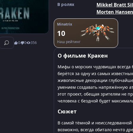
В ролях
Mikkel Bratt Si
Morten Hanse
Minatrix
10
Наш рейтинг
0
0
356
О фильме Кракен
Мифы о морских чудовищах всегда 
берётся за одну из самых известны
живописные декорации глубочайшег
умением создавать напряжённую ат
этот проект, обещая зрителям не п
человека с бездной будет максимал
Сюжет
В самой тёмной и неисследованной
возможно, всегда обитало нечто дре