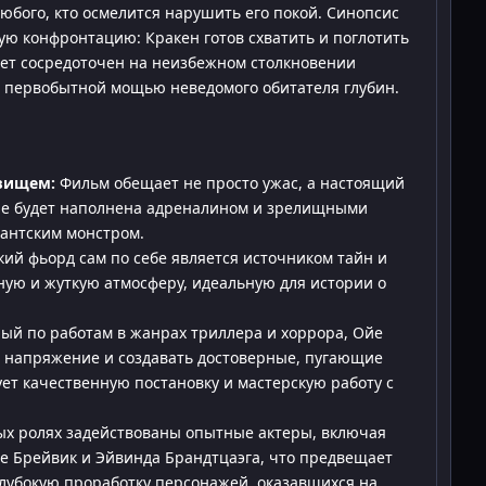
юбого, кто осмелится нарушить его покой. Синопсис
ю конфронтацию: Кракен готов схватить и поглотить
южет сосредоточен на неизбежном столкновении
с первобытной мощью неведомого обитателя глубин.
вищем:
Фильм обещает не просто ужас, а настоящий
ие будет наполнена адреналином и зрелищными
гантским монстром.
кий фьорд сам по себе является источником тайн и
ную и жуткую атмосферу, идеальную для истории о
ый по работам в жанрах триллера и хоррора, Ойе
ь напряжение и создавать достоверные, пугающие
ует качественную постановку и мастерскую работу с
ых ролях задействованы опытные актеры, включая
ье Брейвик и Эйвинда Брандтцаэга, что предвещает
глубокую проработку персонажей, оказавшихся на