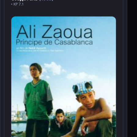
• KP 7.1