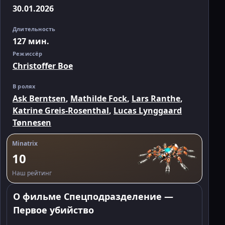
30.01.2026
Длительность
127 мин.
Режиссёр
Christoffer Boe
В ролях
Ask Berntsen
,
Mathilde Fock
,
Lars Ranthe
,
Katrine Greis-Rosenthal
,
Lucas Lynggaard
Tønnesen
Minatrix
10
Наш рейтинг
О фильме Спецподразделение —
Первое убийство