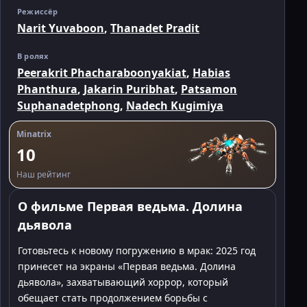
Режиссёр
Narit Yuvaboon
,
Thanadet Pradit
В ролях
Peerakrit Phacharaboonyakiat
,
Habias
Phanthura
,
Jakarin Puribhat
,
Patsamon
Suphanadetphong
,
Nadech Kugimiya
Minatrix
10
Наш рейтинг
О фильме Первая ведьма. Долина
дьявола
Готовьтесь к новому погружению в мрак: 2025 год
принесет на экраны «Первая ведьма. Долина
дьявола», захватывающий хоррор, который
обещает стать продолжением борьбы с