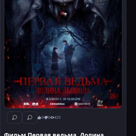
0
0
425
Фильм Первая ведьма. Долина