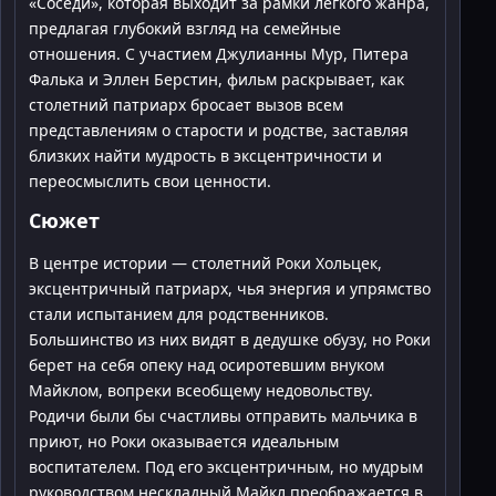
«Соседи», которая выходит за рамки легкого жанра,
предлагая глубокий взгляд на семейные
отношения. С участием Джулианны Мур, Питера
Фалька и Эллен Берстин, фильм раскрывает, как
столетний патриарх бросает вызов всем
представлениям о старости и родстве, заставляя
близких найти мудрость в эксцентричности и
переосмыслить свои ценности.
Сюжет
В центре истории — столетний Роки Хольцек,
эксцентричный патриарх, чья энергия и упрямство
стали испытанием для родственников.
Большинство из них видят в дедушке обузу, но Роки
берет на себя опеку над осиротевшим внуком
Майклом, вопреки всеобщему недовольству.
Родичи были бы счастливы отправить мальчика в
приют, но Роки оказывается идеальным
воспитателем. Под его эксцентричным, но мудрым
руководством нескладный Майкл преображается в