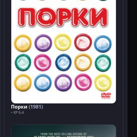
Порки
(1981)
• KP 6.4