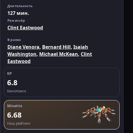
Длительность
127 мин.
Режиссёр
Clint Eastwood
В ролях
Diane Venora
,
Bernard Hill
,
Isaiah
Washington
,
Michael McKean
,
Clint
Eastwood
KP
6.8
Кинопоиск
Minatrix
6.68
Наш рейтинг