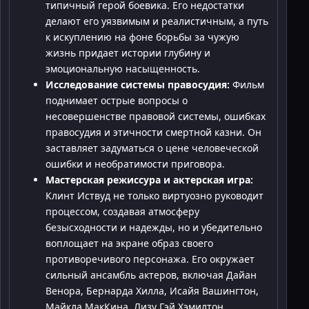
типичный герой боевика. Его недостатки
делают его уязвимым и реалистичным, а путь
к искуплению на фоне борьбы за чужую
жизнь придает истории глубину и
эмоциональную насыщенность.
Исследование системы правосудия:
Фильм
поднимает острые вопросы о
несовершенстве правовой системы, ошибках
правосудия и этичности смертной казни. Он
заставляет задуматься о цене человеческой
ошибки и необратимости приговора.
Мастерская режиссура и актерская игра:
Клинт Иствуд не только виртуозно руководит
процессом, создавая атмосферу
безысходности и надежды, но и убедительно
воплощает на экране образ своего
противоречивого персонажа. Его окружает
сильный ансамбль актеров, включая Дайан
Венора, Бернарда Хилла, Исайя Вашингтон,
Майкла МакКина, Лизу Гэй Хэмилтон,