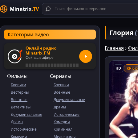
Minatrix
.TV
Глория
Категории видео
Главная
›
Фил
Онлайн радио
Minatrix.FM
Сейчас в эфире
HD
KP 6.6
Фильмы
Сериалы
Боевики
Боевики
Вестерны
Военные
Военные
Документальные
Детективы
Драмы
Документальные
Исторические
Драмы
Комедии
Исторические
Криминал
Комедии
Мелодрамы