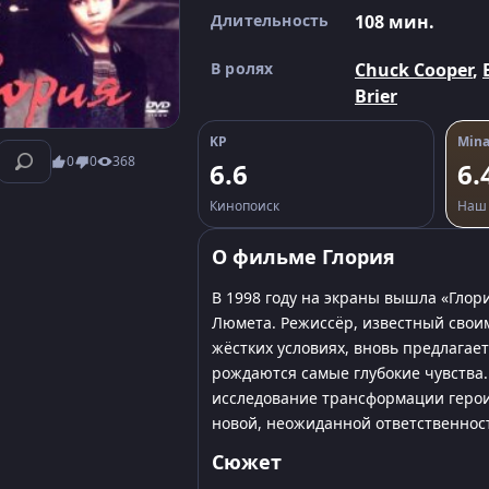
Длительность
108 мин.
В ролях
Chuck Cooper
,
Brier
KP
Mina
0
0
368
6.6
6.
Кинопоиск
Наш 
О фильме Глория
В 1998 году на экраны вышла «Глор
Люмета. Режиссёр, известный свои
жёстких условиях, вновь предлагае
рождаются самые глубокие чувства. 
исследование трансформации геро
новой, неожиданной ответственнос
Сюжет