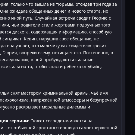
ия, только что вышла из тюрьмы, отсидев три года за
. Она ожидала обещанных денег и нового старта, но
енно иной путь. Случайная встреча сводит Глорию с
ики, чьи родители стали жертвами подручных того
ывается дискета, содержащая информацию, способную
 синдикат. Кевин, нарушив своё обещание, не
да она узнаёт, что мальчику как свидетелю грозит
 Глория, вопреки всему, похищает его. Постепенно, в
преследования, в ней пробуждаются сильные
 все силы на то, чтобы спасти ребёнка от убийц.
льм снят мастером криминальной драмы, чьё имя
о психологизма, напряжённой атмосферы и безупречной
ртуозно раскрывает моральные дилеммы и
ция героини:
Сюжет сосредотачивается на
и – от отбывшей срок гангстерши до самоотверженной
у особенно мощной и трогательной.