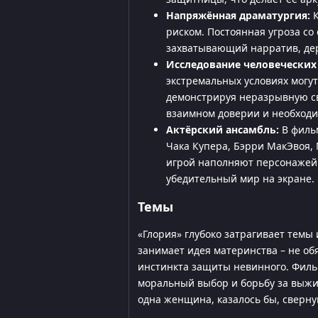
Напряжённая драматургия:
К
риском. Постоянная угроза со
захватывающий нарратив, де
Исследование человеческих 
экстремальных условиях могу
демонстрируя неразрывную св
взаимном доверии и необходи
Актёрский ансамбль:
В фильм
Чака Купера, Бэрри МакЭвоя,
игрой наполняют персонажей 
убедительный мир на экране.
Темы
«Глория» глубоко затрагивает темы
занимает идея материнства – не об
инстинкта защиты невинного. Фильм
моральный выбор и борьбу за выжив
одна женщина, казалось бы, сверну