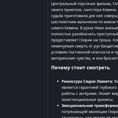
Центральный персонаж фильма, Глор
своего приятеля, гангстера Кевина
судьба приготовила для неё соверш
шестилетним мальчиком по имени Н
самого Кевина. В руках Ники оказ
полностью разоблачить преступный
предоставляет Глории ни гроша. Ког
неминуемая смерть от рук бандитов,
условиях постоянной опасности и 
материнские чувства, и она бросает
Почему стоит смотреть
Режиссура Сидни Люмета:
Фи
является гарантией глубоког
работы с актёрами. Люмет ви
экзистенциальные кризисы.
Эмоциональная трансформа
потрясающей эволюции Глори
защитницы, что делает её арк