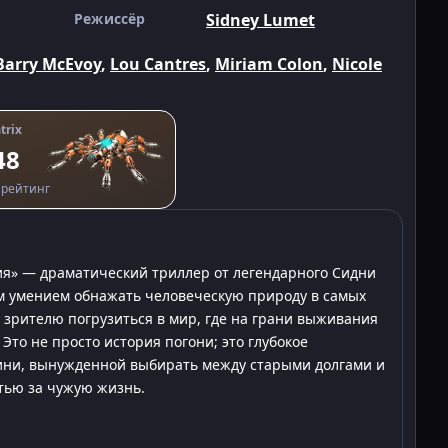
Режиссёр
Sidney Lumet
Barry McEvoy
,
Lou Cantres
,
Miriam Colon
,
Nicole
trix
48
рейтинг
ия» — драматический триллер от легендарного Сидни
м умением обнажать человеческую природу в самых
т зрителю погрузиться в мир, где на грани выживания
Это не просто история погони; это глубокое
ини, вынужденной выбирать между старыми долгами и
тью за чужую жизнь.