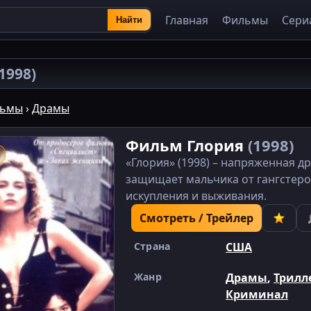
Главная
Фильмы
Сери
Найти
(1998)
ьмы
›
Драмы
Фильм Глория
(1998)
«Глория» (1998) – напряженная 
защищает мальчика от гангстеро
искупления и выживания.
Смотреть / Трейлер
Страна
США
Жанр
Драмы
,
Трилл
Криминал