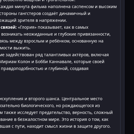
аждая минута фильма наполнена саспенсом и высоким
 стороны гангстеров создаёт динамичный и
ржащий зрителя в напряжении.
связей:
«Глория» показывает, как в самых
т возникать неожиданные и глубокие привязанности,
язь между взрослым и ребёнком, основанную на
мости выжить.
е задействован ряд талантливых актёров, включая
 Мириам Колон и Бобби Каннавале, которые своей
правдоподобностью и глубиной, создавая
 искупления и второго шанса. Центральное место
язательно биологического, но рождающегося из
 также исследует предательство, верность, сложный
ание в безжалостном мире. Это история о том, как
вшая с пути, находит смысл жизни в защите другого.