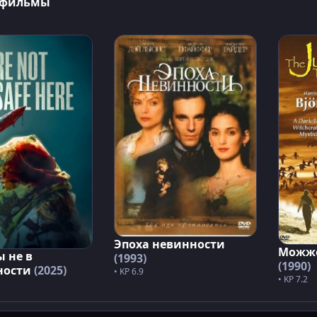
 фильмы
Эпоха невинности
Можже
ы не в
(1993)
(1990)
ности
(2025)
• KP 6.9
• KP 7.2