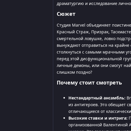
драматургию и исследование личн
Сюжет
Студия Marvel объединяет поистине
Красный Страж, Призрак, Таскмасте
смертельной ловушке, ловко подст
вынуждают отправиться на крайне о
столкнуться с самыми мрачными уг
перед этой дисфункциональной груп
личные демоны, или они смогут най
слишком поздно?
Почему стоит смотреть
Нестандартный ансамбль:
Вп
из антигероев. Это обещает 
отличающиеся от классически
Высокие ставки и интрига:
П
организованной Валентиной А