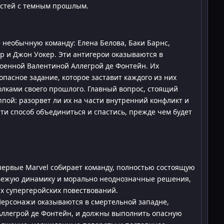
остей с темным прошлым.
 необычную команду: Елена Белова, Баки Барнс,
р и Джон Уокер. Эти антигерои оказываются в
роенной Валентиной Аллегрой де Фонтейн. Их
пасное задание, которое заставит каждого из них
олками своего прошлого. Главный вопрос, стоящий
пой: разорвет ли их на части внутренний конфликт и
ти способ объединиться и спастись, прежде чем будет
ервые Marvel собирает команду, полностью состоящую
свежую динамику и морально неоднозначные решения,
х супергеройских повествований.
ерсонажи оказываются в смертельной западне,
ллегрой де Фонтейн, и должны выполнить опасную