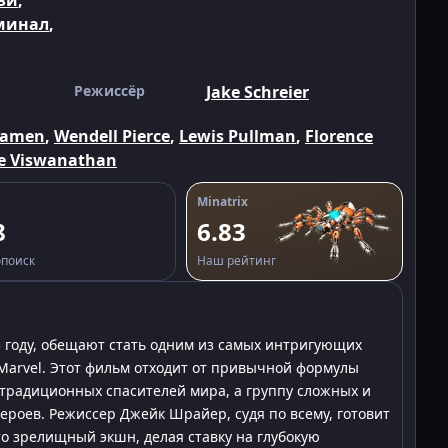
зи
,
минал
,
Режиссёр
Jake Schreier
Kamen
,
Wendell Pierce
,
Lewis Pullman
,
Florence
e Viswanathan
Minatrix
8
6.83
поиск
Наш рейтинг
 году, обещают стать одним из самых интригующих
Marvel. Этот фильм отходит от привычной формулы
е традиционных спасителей мира, а группу сложных и
роев. Режиссер Джейк Шрайер, судя по всему, готовит
о зрелищный экшн, делая ставку на глубокую