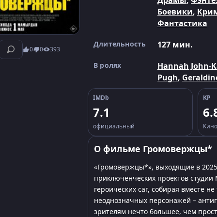
Драмы
,
Фэнте
Боевики
,
Кри
Фантастика
Длительность
127 мин.
0
0
393
В ролях
Hannah John-
Pugh
,
Geraldin
IMDb
KP
7.1
6.
официальный
Кино
О фильме Громовержцы*
«Громовержцы*», выходящие в 2025
приключенческих проектов студии 
героических саг, собирая вместе н
неоднозначных персонажей – антиге
зрителям нечто большее, чем прост