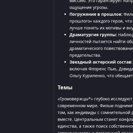
миссию. Это гарантирует нап
ощущение угрозы.
Погружение в прошлое:
Филь
прошлого» каждого героя, что
лучше понять их мотивы и вн
Драматургия группы:
Наблюд
личностей пытается найти об
драматического повествовани
предательства.
Звездный актерский состав:
включая Флоренс Пью, Дэвида
Ольгу Куриленко, что обеща
Темы
«Громовержцы*» глубоко исследуют
современном мире. Фильм поднимет
том, как индивиды с сомнительной 
вместе. Центральным станет конфл
единства, а также поиск собственн
сотрудничества и постоянной опасн