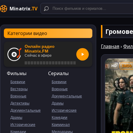
Minatrix
.TV
Громов
Категории видео
Главная
›
Фил
Онлайн радио
Minatrix.FM
Сейчас в эфире
HD
IMDb 
Фильмы
Сериалы
Боевики
Боевики
Вестерны
Военные
Военные
Документальные
Детективы
Драмы
Документальные
Исторические
Драмы
Комедии
Исторические
Криминал
Комедии
Мелодрамы