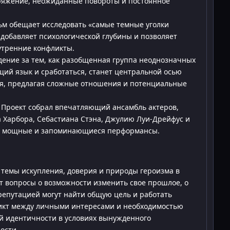
ряжение, неожиданные повороты и постоянное
м обещает исследовать «самые темные уголки
 добавляет психологической глубины и позволяет
утренние конфликты.
ение за тем, как разобщенная группа неоднозначных
щий язык и сработаться, станет центральной осью
я, предлагая сложные отношения и потенциальные
Проект собрал впечатляющий ансамбль актеров,
 Харбора, Себастиана Стэна, Джулию Луи-Дрейфус и
ет мощные и запоминающиеся перформансы.
 темы искупления, доверия и природы героизма в
 вопросы о возможности изменить свое прошлое, о
репутацией могут найти общую цель и работать
икт между личными интересами и необходимостью
ой идентичности в условиях вынужденного
ости.