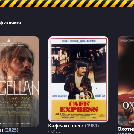
 фильмы
Кафе-экспресс
(1980)
Охотн
ан
(2025)
• KP 7.3