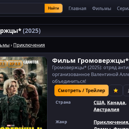
Главная
Фильмы
Сери
Найти
ержцы*
(2025)
ьмы
›
Приключения
Фильм Громовержцы
7.1
KP 6.8
Громовержцы* (2025): отряд анти
организованное Валентиной Аллег
объединиться!
Смотреть / Трейлер
Страна
США
,
Канада
,
Австралия
Жанр
Приключения