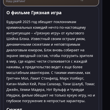
Наш рейтинг
О фильме Грязная игра
Будущий 2025 год обещает поклонникам
криминальных комедий нечто по-настоящему
интригующее – «Грязную игру» от культового
Шейна Блэка. Известный своим острым умом,
динамичными сюжетами и неповторимым
диалоговым юмором, Блэк вновь собирает на
экране звездный состав, чтобы погрузить зрителя
в мир, где кодекс чести сталкивается с жаждой
наживы, а предательство ведет к еще более
масштабным авантюрам. С такими именами, как
Гретчен Мол, Лакит Стэнфилд, Марк Уолберг,
Киган-Майкл Кей, Роза Салазар, Тони Шалуб, Томас
Джейн, Хемки Мадера, Нэт Вульфф и Чуквуди
Ивуджи, фильм обещает не только яркую игру, но и
глубокое погружение в непростые характеры.
Сюжет