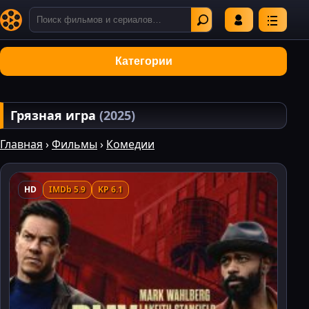
Категории
Грязная игра
(2025)
Главная
›
Фильмы
›
Комедии
HD
IMDb 5.9
KP 6.1