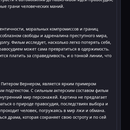
ые грани человеческих маний.
дентичности, моральных компромиссов и границ
с соблазном свободы и адреналина преступного мира,
долгу. Фильм исследует, насколько легко потерять себя,
 правосудием может сама превратиться в одержимость.
ится платить за справедливость, и о тонкой линии, что
ая Питером Вернером, является ярким примером
 подтекстом. С сильным актерским составом фильм
внутренний мир персонажей. Картина не предлагает
маться о природе правосудия, последствиях выбора и
проходит человек, погружаясь в мир лжи и обмана.
ся драма, которая сохраняет свою остроту и по сей