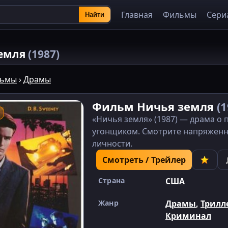
Главная
Фильмы
Сери
Найти
земля
(1987)
ьмы
›
Драмы
Фильм Ничья земля
(1
«Ничья земля» (1987) — драма о
угонщиком. Смотрите напряжен
личности.
Смотреть / Трейлер
Страна
США
Жанр
Драмы
,
Трилл
Криминал