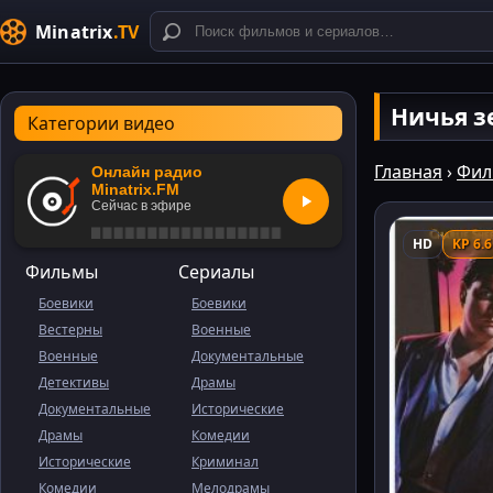
Minatrix
.TV
Ничья 
Категории видео
Главная
›
Фил
Онлайн радио
Minatrix.FM
Сейчас в эфире
HD
KP 6.6
Фильмы
Сериалы
Боевики
Боевики
Вестерны
Военные
Военные
Документальные
Детективы
Драмы
Документальные
Исторические
Драмы
Комедии
Исторические
Криминал
Комедии
Мелодрамы