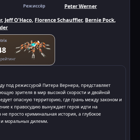
Режиссёр
Peter Werner
r
,
Jeff O'Haco
,
Florence Schauffler
,
Bernie Pock
,
der
trix
48
рейтинг
ду под режиссурой Питера Вернера, представляет
ющую зрителя в мир высокой скорости и двойной
едует опасную территорию, где грань между законом и
ение к правосудию вынуждает героя идти на
не просто криминальная история, а глубокое
 и моральных дилемм.