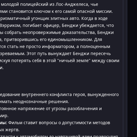
 молодой полицейский из Лос-Анджелеса, чье
ми становится ключом к его самой опасной миссии.
харизматичный угонщик элитных авто. Когда в ходе
 Вэрриком, погибает офицер, Бенджи убеждается, что
обы собрать неопровержимые доказательства, Бенджи
ка, притворившись его единомышленником. Для
тся стать не просто информатором, а полноценным
дозреваемым. Этот путь вынуждает Бенджи пересечь
скуя потерять себя в этой "ничьей земле" между своим
и.
едование внутреннего конфликта героя, вынужденного
имать неоднозначные решения.
оянное напряжение от угрозы разоблачения и
мир.
мы:
Фильм ставит вопросы о допустимости методов
ых жертв.
трасти к автомобилям до навязчивой идеи правосудия,