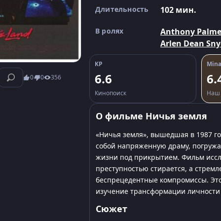
Длительность
102 мин.
В ролях
Anthony Palme
Arlen Dean Sny
KP
Mina
6.6
6.
0
0
356
Кинопоиск
Наш 
О фильме Ничья земля
«Ничья земля», вышедшая в 1987 го
собой напряженную драму, погружа
жизни под прикрытием. Фильм иссл
преступностью стирается, а стремл
беспрецедентные компромиссы. Это 
изучение трансформации личности
Сюжет