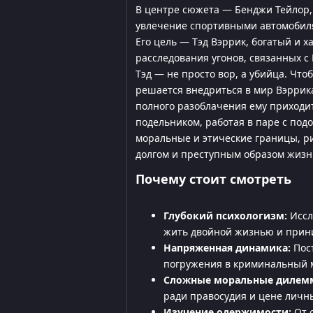
В центре сюжета — Бенджи Тейлор,
увлечение спортивными автомобиля
Его цель — Тэд Вэррик, богатый и 
расследования угонов, связанных с
Тэд — не просто вор, а убийца. Чт
решается внедриться в мир Вэрри
полного разоблачения ему приходи
подельником, работая в паре с по
моральные и этические границы, ри
долгом и преступным образом жизн
Почему стоит смотреть
Глубокий психологизм:
Иссл
жить двойной жизнью и прин
Напряженная динамика:
Пост
погружения в криминальный 
Сложные моральные дилем
ради правосудия и цене личн
Изучение одержимости:
От с