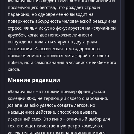
«Заварушка» исследует темы ложного обвинения и
последующего бегства, что рождает страх и
паранойю, но одновременно выводит на
поверхность абсурдность человеческой реакции на
стресс. Фильм искусно фокусируется на «случайной
дружбе», когда две непохожие личности
вынуждены полагаться друг на друга ради
выживания. Классическая тема «дорожного
приключения» становится метафорой не только
побега, но и самопознания в условиях неизбежного
хаоса.
Мнение редакции
«Заварушка» – это яркий пример французской
комедии 80-х, не теряющий своего очарования.
Josiane Balasko удалось создать легкое, но
насыщенное действие, способное вызвать
искренний смех. Это кино – отличный выбор для
тех, кто ищет качественную ретро-комедию с
увлекательным сюжетом и запоминающимися