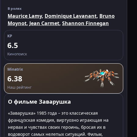
В ролях
Maurice Lamy
,
Dominique Lavanant
,
Bruno
Moynot
,
Jean Carmet
,
Shannon Finnegan
KP
6.5
Кинопоиск
Minatrix
6.38
Наш рейтинг
О фильме Заварушка
«Заварушка» 1985 года – это классическая
французская комедия, виртуозно играющая на
нервах и чувствах своих героинь, бросая их в
водоворот самых нелепых ситуаций. Фильм,