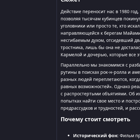
Действие переносит нас в 1980 год
позволяя тысячам кубинцев покинут
уголовники или просто те, кто иск
направляющейся к берегам Майами,
несгибаемым духом, отсидевший два
тростника, лишь бы она не достала
Кармелой и дочерью, которые все э
Параллельно мы знакомимся с разб
рутины в поисках рок-н-ролла и ам
разных людей переплетаются, когд
равных возможностей». Однако реал
с распростертыми объятиями. Об и
попытках найти свое место и постр
предрассудков и трудностей, и расс
Почему стоит смотреть
Исторический фон:
Фильм пр