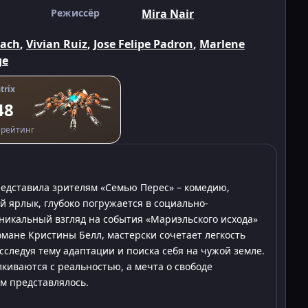
Режиссёр
Mira Nair
bach
,
Vivian Ruiz
,
Jose Felipe Padron
,
Marlene
ge
trix
48
рейтинг
редставила зрителям «Семью Перес» – комедию,
й ярлык, глубоко погружается в социально-
уникальный взгляд на события «Мариэльского исхода»
омане Кристины Белл, мастерски сочетает легкость
следуя тему адаптации и поиска себя на чужой земле.
лкиваются с реальностью, а мечта о свободе
ем представлялось.