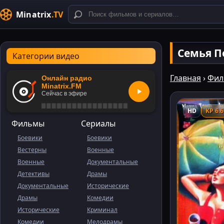
Minatrix
.TV
Семья П
Категории видео
Главная
›
Фил
Онлайн радио
Minatrix.FM
Сейчас в эфире
HD
KP 6.6
Фильмы
Сериалы
Боевики
Боевики
Вестерны
Военные
Военные
Документальные
Детективы
Драмы
Документальные
Исторические
Драмы
Комедии
Исторические
Криминал
Комедии
Мелодрамы