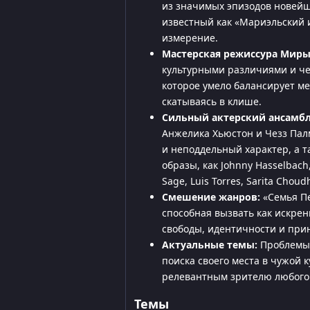
из значимых эпизодов новейш
известный как «Мариэльский и
измерение.
Мастерская режиссура Миры
культурными различиями и че
которое умело балансирует м
скатываясь в клише.
Сильный актерский ансамбл
Анжелика Хьюстон и Чезз Пал
и неподдельный характер, а 
образы, как Johnny Hasselbach, 
Sage, Luis Torres, Sarita Choud
Смешение жанров:
«Семья Пе
способная вызвать как искрен
свободы, идентичности и при
Актуальные темы:
Проблемы 
поиска своего места в чужой 
релевантным зрителю любого
Темы