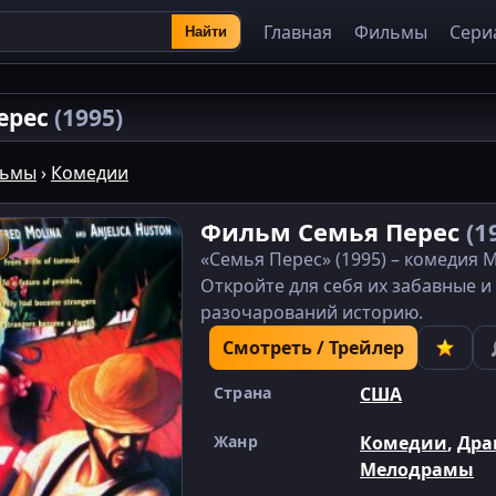
Главная
Фильмы
Сери
Найти
ерес
(1995)
ьмы
›
Комедии
Фильм Семья Перес
(1
«Семья Перес» (1995) – комедия
Откройте для себя их забавные 
разочарований историю.
Смотреть / Трейлер
Страна
США
Жанр
Комедии
,
Др
Мелодрамы