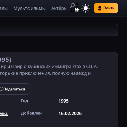
алы
Мультфильмы
Актёры
Войти
995)
 Миры Наир о кубинских иммигрантах в США.
и горькие приключения, полную надежд и
Поделиться
Год
1995
амы
,
Добавлен
16.02.2026