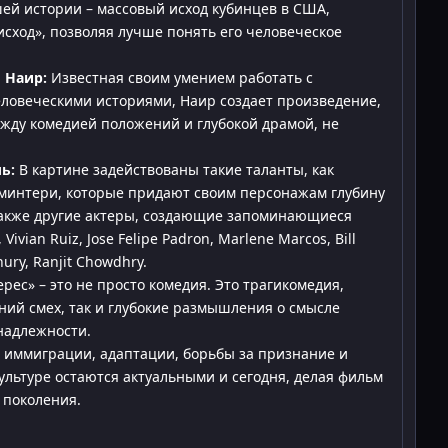
ей истории – массовый исход кубинцев в США,
сход», позволяя лучше понять его человеческое
 Наир:
Известная своим умением работать с
ловеческими историями, Наир создает произведение,
ежду комедией положений и глубокой драмой, не
ь:
В картине задействованы такие таланты, как
минтери, которые придают своим персонажам глубину
также другие актеры, создающие запоминающиеся
Vivian Ruiz, Jose Felipe Padron, Marlene Marcos, Bill
hury, Ranjit Chowdhry.
рес» – это не просто комедия. Это трагикомедия,
ний смех, так и глубокие размышления о смысле
надлежности.
иммиграции, адаптации, борьбы за признание и
культуре остаются актуальными и сегодня, делая фильм
 поколения.