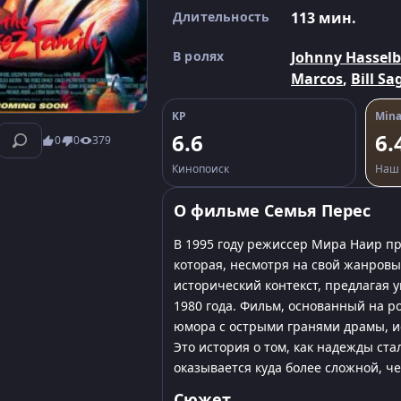
Длительность
113 мин.
В ролях
Johnny Hassel
Marcos
,
Bill Sa
KP
Mina
6.6
6.
0
0
379
Кинопоиск
Наш 
О фильме Семья Перес
В 1995 году режиссер Мира Наир п
которая, несмотря на свой жанровы
исторический контекст, предлагая 
1980 года. Фильм, основанный на р
юмора с острыми гранями драмы, ис
Это история о том, как надежды ста
оказывается куда более сложной, ч
Сюжет