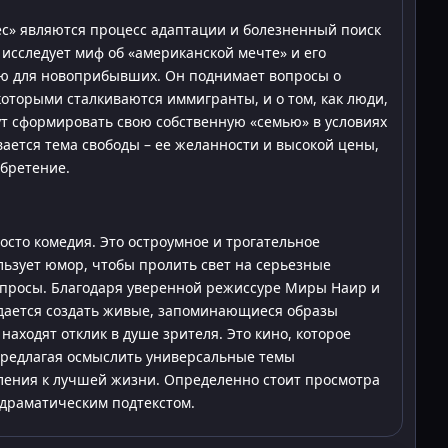
» являются процесс адаптации и болезненный поиск
исследует миф об «американской мечте» и его
ью для новоприбывших. Он поднимает вопросы о
которыми сталкиваются иммигранты, и о том, как люди,
ут сформировать свою собственную «семью» в условиях
ается тема свободы – ее желанности и высокой цены,
обретение.
осто комедия. Это остроумное и трогательное
льзует юмор, чтобы пролить свет на серьезные
просы. Благодаря уверенной режиссуре Миры Наир и
удается создать живые, запоминающиеся образы
аходят отклик в душе зрителя. Это кино, которое
 предлагая осмыслить универсальные темы
мления к лучшей жизни. Определенно стоит просмотра
с драматическим подтекстом.