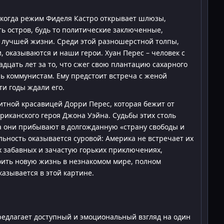
, когда режим Фиделя Кастро открывает шлюзы,
ь остров, будь то политические заключенные,
ал лучшей жизни. Среди этой разношерстной толпы,
 оказываются и наши герои. Хуан Перес – человек с
дцать лет за то, что сжег свою плантацию сахарного
сь коммунистам. Ему предстоит встреча с женой
ти годы ждали его.
итной красавицей Дорри Перес, которая бежит от
ериканского героя Джона Уэйна. Судьбы этих столь
а они прибывают в долгожданную «страну свободы и
ьность оказывается суровой: Америка не встречает их
х забавных и зачастую горьких приключениях,
оить новую жизнь в незнакомом мире, полном
казывается в этой картине.
едлагает доступный и эмоциональный взгляд на один