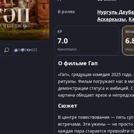
В ролях
Нургуль Дауб
Аскаркызы
,
К
KP
Mina
7.0
6.
Кинопоиск
Наш 
0
0
423
О фильме Гап
«Гап», грядущая комедия 2025 года
ритуалы. Фильм погружает нас в м
демонстрации статуса и амбиций. 
картина обещает яркое и непредск
Сюжет
В центре повествования — пять су
встречами. Эти ужины — не просто 
каждая пара старается превзойти 