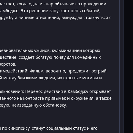
астает, когда одна из пар объявляет о проведении
Камбодже. Это решение запускает цепь событий,
дружбу и личные отношения, вынуждая столкнуться с
ревновательных ужинов, кульминацией которых
шествие, создает богатую почву для комедийных
воротов.
имодействий: Фильм, вероятно, предложит острый
й между близкими людьми, их скрытые мотивы и
олкновения: Перенос действия в Камбоджу открывает
ванного на контрасте привычек и окружения, а также
овую, неизведанную обстановку.
по синопсису, станут социальный статус и его