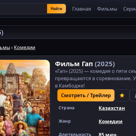
Главная
Фильмы
Сери
Найти
5)
ьмы
›
Комедии
Фильм Гап
(2025)
«Гап» (2025) — комедия о пяти с
превращаются в соревнование. У
в Камбодже!
Смотреть / Трейлер
Страна
Казахстан
Жанр
Комедии
Длительность
85 мин.