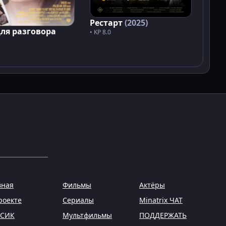
Рестарт
(2025)
для разговора
• KP 8.0
вная
Фильмы
Актёры
роекте
Сериалы
Minatrix ЧАТ
НСИК
Мультфильмы
ПОДДЕРЖАТЬ