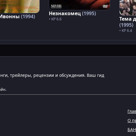
Незнакомец
(1995)
 Ивонны
(1994)
Тема 
• KP 6.6
(1995)
• KP 6.4
инги, трейлеры, рецензии и обсуждения. Ваш гид
айн.
Гла
О п
БА