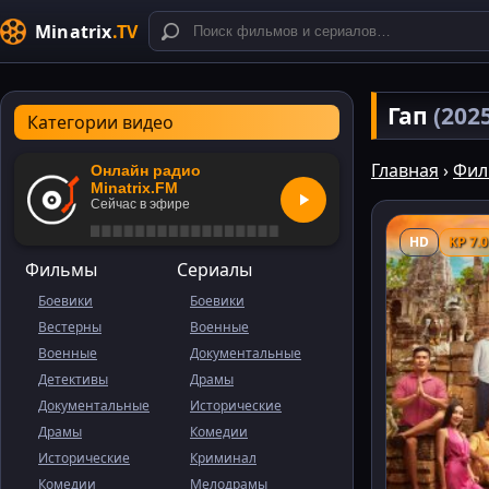
Minatrix
.TV
Гап
(202
Категории видео
Главная
›
Фил
Онлайн радио
Minatrix.FM
Сейчас в эфире
HD
KP 7.0
Фильмы
Сериалы
Боевики
Боевики
Вестерны
Военные
Военные
Документальные
Детективы
Драмы
Документальные
Исторические
Драмы
Комедии
Исторические
Криминал
Комедии
Мелодрамы