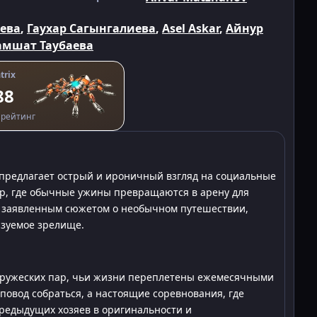
аева
,
Гаухар Сагынгалиева
,
Asel Askar
,
Айнур
амшат Таубаева
trix
88
рейтинг
, предлагает острый и ироничный взгляд на социальные
ир, где обычные ужины превращаются в арену для
С заявленным сюжетом о необычном путешествии,
азуемое зрелище.
пружеских пар, чьи жизни переплетены ежемесячными
повод собраться, а настоящие соревнования, где
предыдущих хозяев в оригинальности и