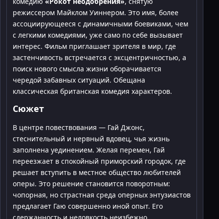
комедию
«Рокот неодобрения»
, снятую
режиссером Майклом Уиннером. Это имя, более
ассоциирующееся с динамичными боевиками, чем
с легкими комедиями, уже само по себе вызывает
интерес. Фильм приглашает зрителя в мир, где
застенчивость встречается с эксцентричностью, а
поиск нового смысла жизни оборачивается
чередой забавных ситуаций. Обещана
классическая британская комедия характеров.
Сюжет
В центре повествования — Гай Джонс,
стеснительный и нервный вдовец, чья жизнь
заполнена уединением. Желая перемен, Гай
переезжает в спокойный приморский городок, где
решает вступить в местное общество любителей
оперы. Это решение становится поворотным:
чопорная, но страстная среда оперных энтузиастов
предлагает Гаю совершенно иной опыт. Его
сдержанность и неловкость неизбежно