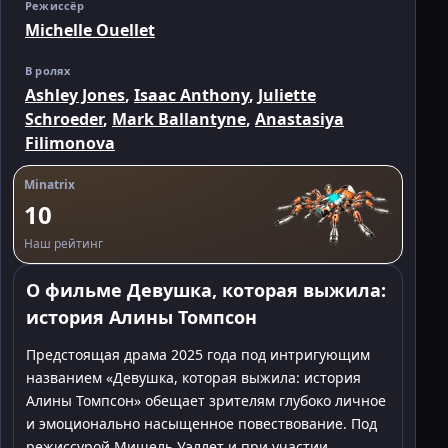
Режиссёр
Michelle Ouellet
В ролях
Ashley Jones
,
Isaac Anthony
,
Juliette
Schroeder
,
Mark Ballantyne
,
Anastasiya
Filimonova
Minatrix
10
Наш рейтинг
О фильме Девушка, которая выжила:
история Алины Томпсон
Предстоящая драма 2025 года под интригующим
названием «Девушка, которая выжила: история
Алины Томпсон» обещает зрителям глубоко личное
и эмоционально насыщенное повествование. Под
режиссурой Мишель Уэллет и при участии