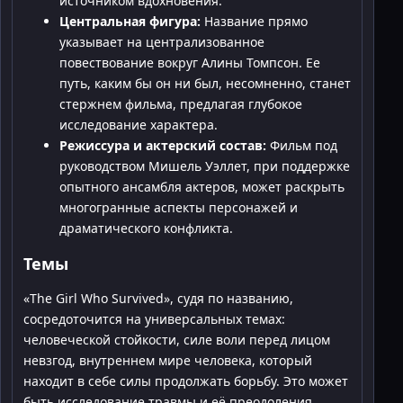
источником вдохновения.
Центральная фигура:
Название прямо
указывает на централизованное
повествование вокруг Алины Томпсон. Ее
путь, каким бы он ни был, несомненно, станет
стержнем фильма, предлагая глубокое
исследование характера.
Режиссура и актерский состав:
Фильм под
руководством Мишель Уэллет, при поддержке
опытного ансамбля актеров, может раскрыть
многогранные аспекты персонажей и
драматического конфликта.
Темы
«The Girl Who Survived», судя по названию,
сосредоточится на универсальных темах:
человеческой стойкости, силе воли перед лицом
невзгод, внутреннем мире человека, который
находит в себе силы продолжать борьбу. Это может
быть исследование травмы и её преодоления,