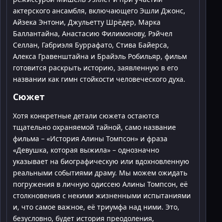
актерского ансамбля, включающего Эшли Джонс,
Айзека Энтони, Джульетту Шрёдер, Марка
Баллантайна, Анастасию Филимонову, Рэйчел
Селлан, Габриэля Буррафато, Стива Байерса,
Алекса Гравенштайна и Брайэль Робильяр, фильм
готовится раскрыть историю, заявленную в его
названии как гимн стойкости человеческого духа.
Сюжет
Хотя конкретные детали сюжета остаются
тщательно охраняемой тайной, само название
фильма – «История Алины Томпсон» и фраза
«Девушка, которая выжила» – однозначно
указывает на биографическую или вдохновленную
реальными событиями драму. Мы можем ожидать
погружения в личную одиссею Алины Томпсон, её
столкновения с некими жизненными испытаниями
и, что самое важное, её триумфа над ними. Это,
безусловно, будет история преодоления,