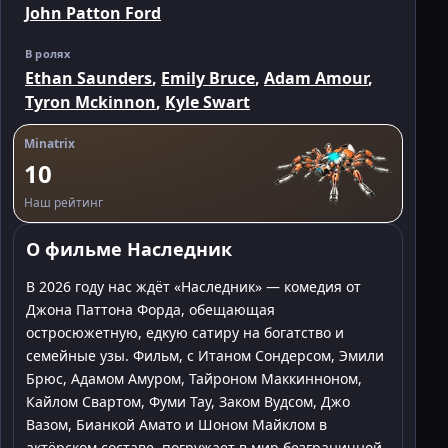
John Patton Ford
В ролях
Ethan Saunders
,
Emily Bruce
,
Adam Amour
,
Tyron Mckinnon
,
Kyle Swart
Minatrix
10
Наш рейтинг
О фильме Наследник
В 2026 году нас ждёт «Наследник» — комедия от
Джона Паттона Форда, обещающая
остросюжетную, едкую сатиру на богатство и
семейные узы. Фильм, с Итаном Сондерсом, Эмили
Брюс, Адамом Амуром, Тайроном Маккинноном,
Кайлом Свартом, Фуми Тау, Заком Вудсом, Джо
Вазом, Бианкой Амато и Шоном Майклом в
актёрском составе, погружает в мир безграничной