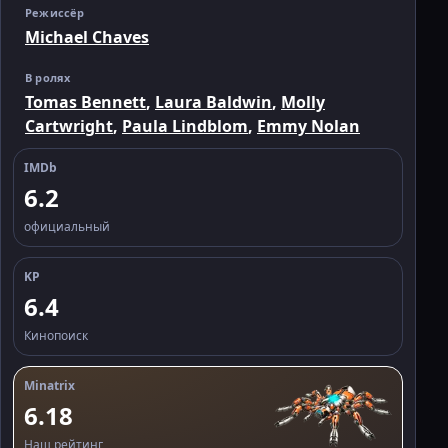
Режиссёр
Michael Chaves
В ролях
Tomas Bennett
,
Laura Baldwin
,
Molly
Cartwright
,
Paula Lindblom
,
Emmy Nolan
IMDb
6.2
официальный
KP
6.4
Кинопоиск
Minatrix
6.18
Наш рейтинг