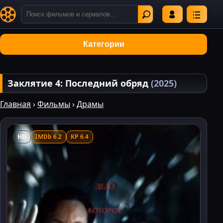
Категории
Заклятие 4: Последний обряд
(2025)
Главная
›
Фильмы
›
Драмы
HD
IMDb 6.2
KP 6.4