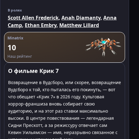
В ролях
Scott Allen Frederick
,
Anah Diamanty
,
Anna
Camp
,
Ethan Embry
,
Matthew Lillard
Minatrix
10
Наш рейтинг
О фильме Крик 7
Возвращение в Вудсборо, или скорее, возвращение
Вудсборо к той, кто пыталась его покинуть, — вот
что обещает «Крик 7» в 2026 году. Культовая
хоррор-франшиза вновь собирает свою
аудиторию, и на этот раз ставки максимально
высоки. В центре повествования — легендарная
Сидни Прескотт, а за режиссуру отвечает сам
Кевин Уильямсон — имя, неразрывно связанное с