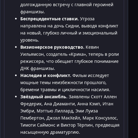
долгожданную встречу с главной героиней
франшизы.
Беспрецедентные ставки.
Угроза
направлена на дочь Сидни, выводя конфликт
на новый, глубоко личный и эмоциональный
уровень.
Визионерское руководство.
Кевин
Уильямсон, создатель «Крика», теперь в роли
режиссера, что обещает глубокое понимание
ДНК франшизы.
Наследие и конфликт.
Фильм исследует
мощные темы неизбежности прошлого,
бремени травмы и цикличности насилия.
Звёздный ансамбль.
Заявлены Скотт Аллен
Фредерик, Ана Диаманти, Анна Кэмп, Итан
Эмбри, Мэттью Лиллард, Эми Луиза
Пембертон, Джоэл МакХейл, Марк Консуэлос,
Тимоти Саймонс и Виктор Тёрпин, предвещая
насыщенную драматургию.