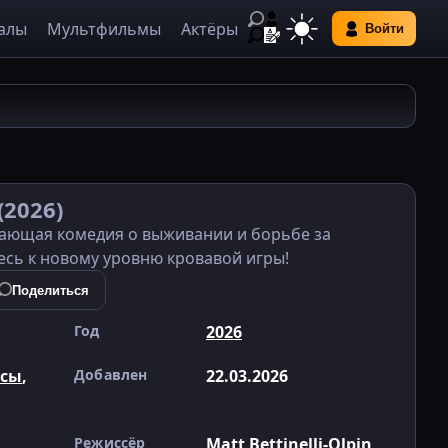
алы
Мультфильмы
Актёры
Войти
(2026)
тывающая комедия о выживании и борьбе за
есь к новому уровню кровавой игры!
Поделиться
Год
2026
сы
,
Добавлен
22.03.2026
Режиссёр
Matt Bettinelli-Olpin
,