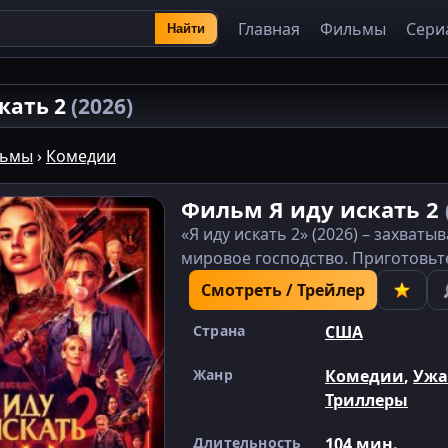
Главная
Фильмы
Сери
Найти
скать 2
(2026)
ьмы
›
Комедии
Фильм Я иду искать 2
«Я иду искать 2» (2026) – захва
мировое господство. Приготовьт
Смотреть / Трейлер
Страна
США
Жанр
Комедии
,
Ужа
Триллеры
Длительность
104 мин.