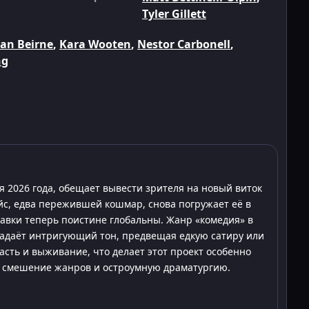
Tyler Gillett
an Beirne
,
Kara Wooten
,
Nestor Carbonell
,
ng
я 2026 года, обещает вывести зрителя на новый виток
йс, едва пережившей кошмар, снова погружает её в
тавки теперь поистине глобальны. Жанр «комедия» в
адаёт интригующий тон, предвещая едкую сатиру или
сть и выживание, что делает этот проект особенно
т смешение жанров и остроумную драматургию.