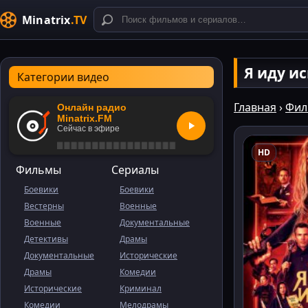
Minatrix
.TV
Я иду и
Категории видео
Главная
›
Фил
Онлайн радио
Minatrix.FM
Сейчас в эфире
HD
Фильмы
Сериалы
Боевики
Боевики
Вестерны
Военные
Военные
Документальные
Детективы
Драмы
Документальные
Исторические
Драмы
Комедии
Исторические
Криминал
Комедии
Мелодрамы