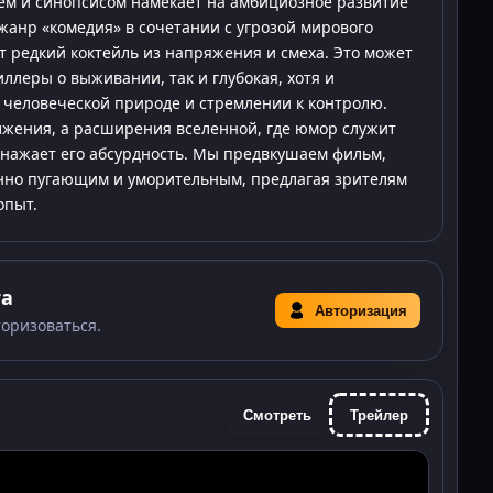
ием и синопсисом намекает на амбициозное развитие
жанр «комедия» в сочетании с угрозой мирового
 редкий коктейль из напряжения и смеха. Это может
ллеры о выживании, так и глубокая, хотя и
 человеческой природе и стремлении к контролю.
лжения, а расширения вселенной, где юмор служит
бнажает его абсурдность. Мы предвкушаем фильм,
нно пугающим и уморительным, предлагая зрителям
опыт.
та
Авторизация
торизоваться.
Смотреть
Трейлер