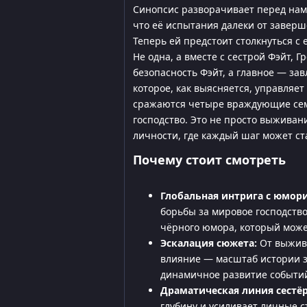
Синопсис разворачивает перед нами 
что её испытания далеки от завер
Теперь ей предстоит столкнуться с
Не одна, а вместе с сестрой Фэйт, 
безопасность Фэйт, а главное — за
которое, как выясняется, управляет
сражаются четыре враждующие семь
господство. Это не просто выживан
личности, где каждый шаг может ст
Почему стоит смотреть
Глобальная интрига с юмор
борьбы за мировое господство
чёрного юмора, который мож
Эскалация сюжета:
От выжива
влияние — масштаб истории з
динамичное развитие событи
Драматическая линия сестёр
глубину и усиливает личные с