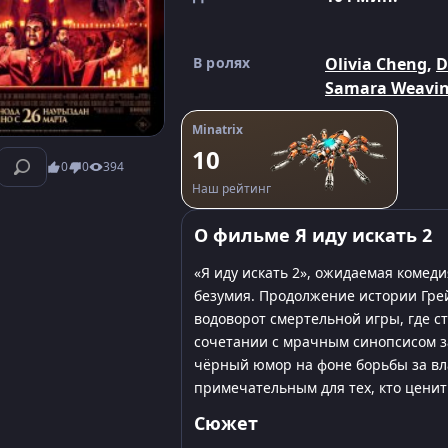
В ролях
Olivia Cheng
,
D
Samara Weavi
Minatrix
10
0
0
394
Наш рейтинг
О фильме Я иду искать 2
«Я иду искать 2», ожидаемая комеди
безумия. Продолжение истории Гре
водоворот смертельной игры, где с
сочетании с мрачным синопсисом з
чёрный юмор на фоне борьбы за вла
примечательным для тех, кто цени
Сюжет