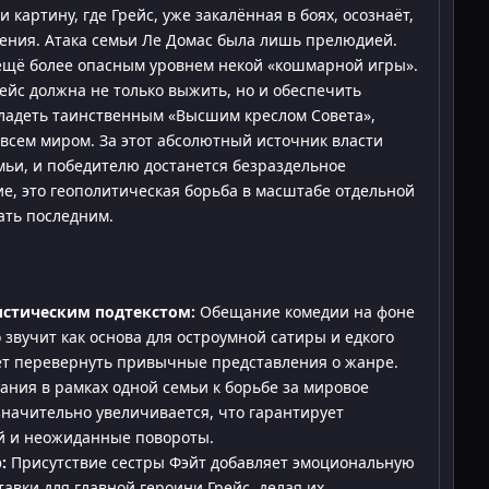
картину, где Грейс, уже закалённая в боях, осознаёт,
шения. Атака семьи Ле Домас была лишь прелюдией.
 ещё более опасным уровнем некой «кошмарной игры».
Грейс должна не только выжить, но и обеспечить
владеть таинственным «Высшим креслом Совета»,
 всем миром. За этот абсолютный источник власти
и, и победителю достанется безраздельное
ие, это геополитическая борьба в масштабе отдельной
ать последним.
истическим подтекстом:
Обещание комедии на фоне
 звучит как основа для остроумной сатиры и едкого
ет перевернуть привычные представления о жанре.
ния в рамках одной семьи к борьбе за мировое
начительно увеличивается, что гарантирует
й и неожиданные повороты.
:
Присутствие сестры Фэйт добавляет эмоциональную
тавки для главной героини Грейс, делая их