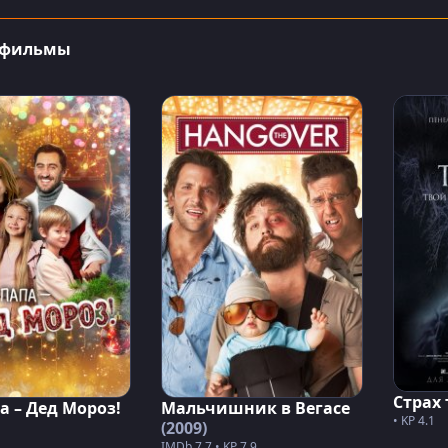
 фильмы
Страх
а – Дед Мороз!
Мальчишник в Вегасе
• KP 4.1
(2009)
IMDb 7.7 • KP 7.9