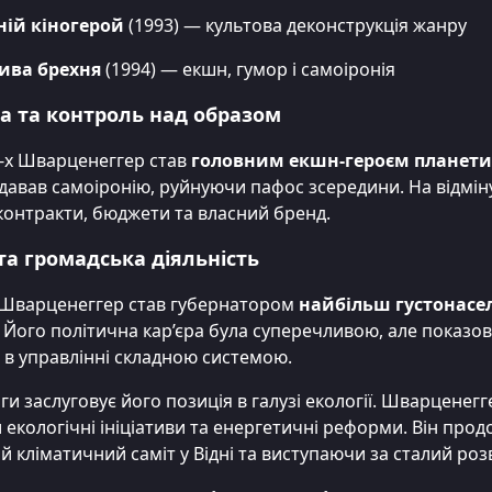
ній кіногерой
(1993) — культова деконструкція жанру
ива брехня
(1994) — екшн, гумор і самоіронія
а та контроль над образом
0-х Шварценеггер став
головним екшн-героєм планети
одавав самоіронію, руйнуючи пафос зсередини. На відміну
онтракти, бюджети та власний бренд.
та громадська діяльність
і Шварценеггер став губернатором
найбільш густонасе
. Його політична кар’єра була суперечливою, але показо
 в управлінні складною системою.
ги заслуговує його позиція в галузі екології. Шварценег
екологічні ініціативи та енергетичні реформи. Він продо
 кліматичний саміт у Відні та виступаючи за сталий роз