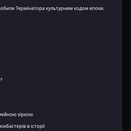
робили Термінатора культурним кодом епохи.
ст
імейною зіркою
кбастерів в історії