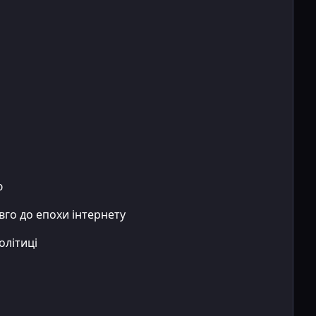
ю
го до епохи інтернету
олітиці