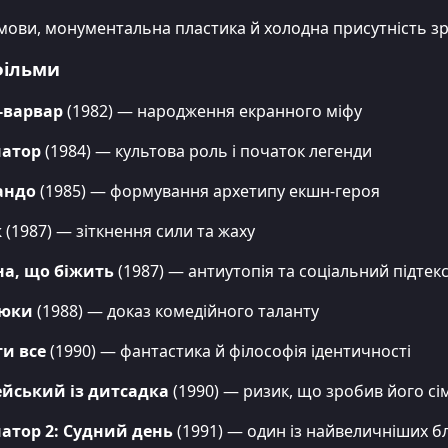
мови, монументальна пластика й холодна присутність з
фільми
-варвар
(1982) — народження екранного міфу
натор
(1984) — культова роль і початок легенди
андо
(1985) — формування архетипу екшн-героя
к
(1987) — зіткнення сили та жаху
а, що біжить
(1987) — антиутопія та соціальний підтек
юки
(1988) — доказ комедійного таланту
ти все
(1990) — фантастика й філософія ідентичності
ейський із дитсадка
(1990) — ризик, що зробив його с
атор 2: Судний день
(1991) — один із найвеличніших бло