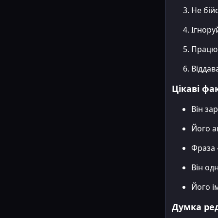
Не бій
Ігнору
Працю
Віддав
Цікаві фа
Він за
Його а
Фраза
Він одн
Його і
Думка ред