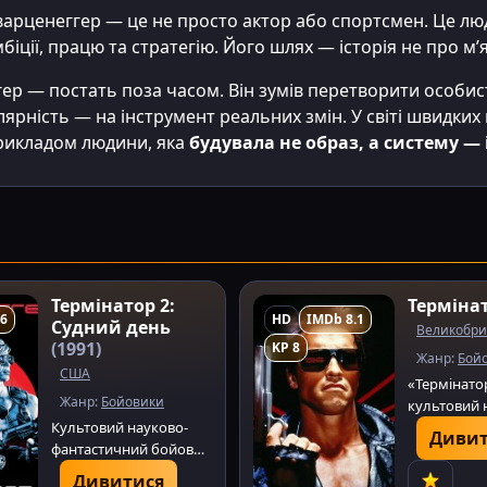
рценеггер — це не просто актор або спортсмен. Це люд
біції, працю та стратегію. Його шлях — історія не про м
р — постать поза часом. Він зумів перетворити особист
улярність — на інструмент реальних змін. У світі швидких
прикладом людини, яка
будувала не образ, а систему — 
Термінатор 2:
Терміна
.6
HD
IMDb 8.1
Судний день
Великобри
(1991)
KP 8
Жанр:
Бой
США
«Термінато
Жанр:
Бойовики
культовий 
Культовий науково-
фантастичн
Дивит
фантастичний бойовик
Джеймса К
про протистояння
про ШІ, до
Дивитися