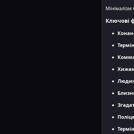
Мінімалізм 
Ключові 
Конан
Термі
Комм
Хижа
Людин
Близн
Згада
Поліц
Термін