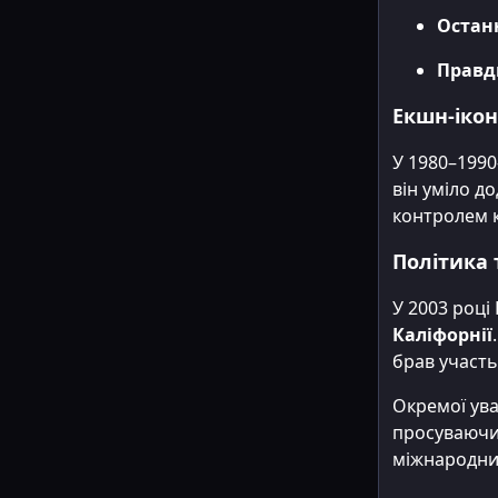
Остан
Правд
Екшн-ікон
У 1980–199
він уміло д
контролем к
Політика 
У 2003 роц
Каліфорнії
брав участь
Окремої ува
просуваючи 
міжнародний