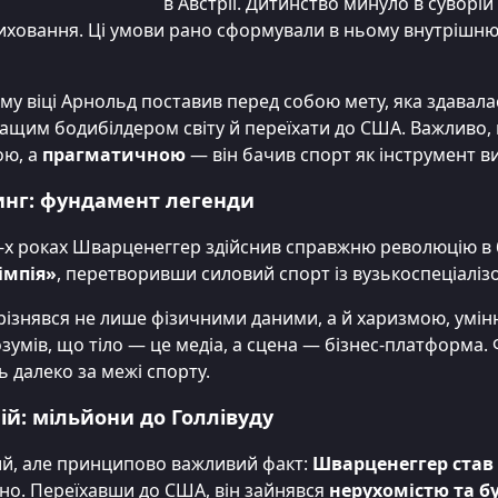
в Австрії. Дитинство минуло в суворій
иховання. Ці умови рано сформували в ньому внутрішню
ому віці Арнольд поставив перед собою мету, яка здавала
ащим бодибілдером світу й переїхати до США. Важливо, 
ю, а
прагматичною
— він бачив спорт як інструмент в
инг: фундамент легенди
-х роках Шварценеггер здійснив справжню революцію в 
імпія»
, перетворивши силовий спорт із вузькоспеціаліз
ізнявся не лише фізичними даними, а й харизмою, умінн
умів, що тіло — це медіа, а сцена — бізнес-платформа.
 далеко за межі спорту.
ній: мільйони до Голлівуду
й, але принципово важливий факт:
Шварценеггер став
іно. Переїхавши до США, він зайнявся
нерухомістю та б