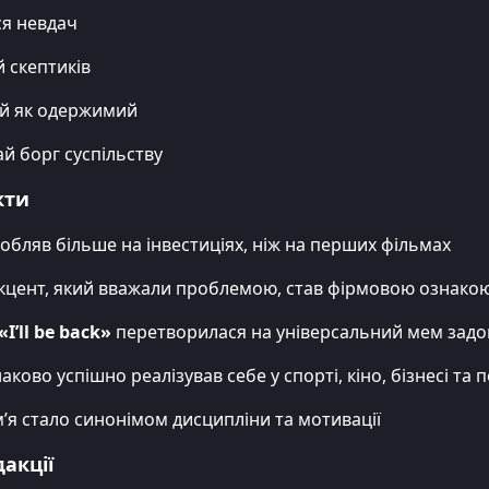
ся невдач
й скептиків
й як одержимий
ай борг суспільству
кти
робляв більше на інвестиціях, ніж на перших фільмах
кцент, який вважали проблемою, став фірмовою ознако
«I’ll be back»
перетворилася на універсальний мем задов
аково успішно реалізував себе у спорті, кіно, бізнесі та п
м’я стало синонімом дисципліни та мотивації
акції