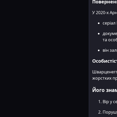
Поверненн
У 2020-х Ар
серіал
докум
та осо
він за
Особистіст
Шварценегге
жорстких п
Його знам
Вір у с
Поруш