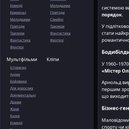
Комедії
Мелодрами
системою в
Кримінал
Пригоди
порядок
.
Мелодрами
Сімейні
У підлітков
Пригоди
Трилери
стати найкр
Трилери
Фантастика
романтично
Фантастика
Фентезі
Фентезі
Бодибілд
Мультфільми
Кліпи
У 1960–1970
Історичні
«Містер Ол
Аніме
Бойовики
Арнольд вир
Для дорослих
першим зроз
Документальні
що виходить
Драми
Бізнес-ге
Жахи
Казки
Маловідоми
Комедії
спорту чи к