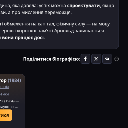
ина, яка довела: успіх можна
спроєктувати
, якщо
’язи, а про мислення переможця.
і обмеження на капітал, фізичну силу — на мову
 героїв і короткої пам’яті Арнольд залишається
і вона працює досі
.
Поділитися біографією
:
тор
(1984)
танія
овики
р» (1984) —
науково-
ий трилер
ися
емерона
лю та