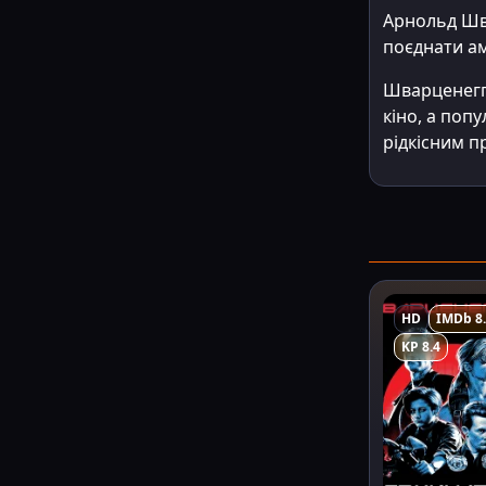
Арнольд Шва
поєднати ам
Шварценегге
кіно, а поп
рідкісним 
HD
IMDb 8
KP 8.4