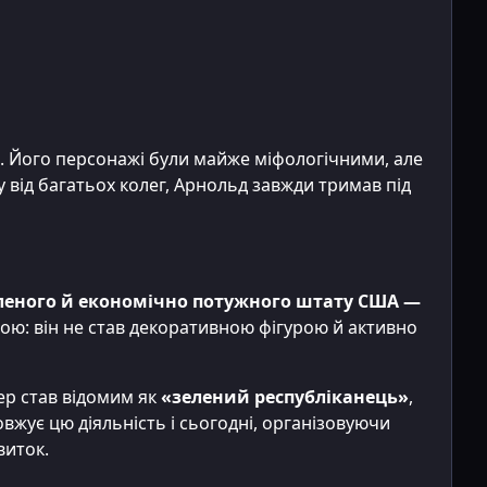
. Його персонажі були майже міфологічними, але
 від багатьох колег, Арнольд завжди тримав під
леного й економічно потужного штату США —
вою: він не став декоративною фігурою й активно
гер став відомим як
«зелений республіканець»
,
вжує цю діяльність і сьогодні, організовуючи
виток.