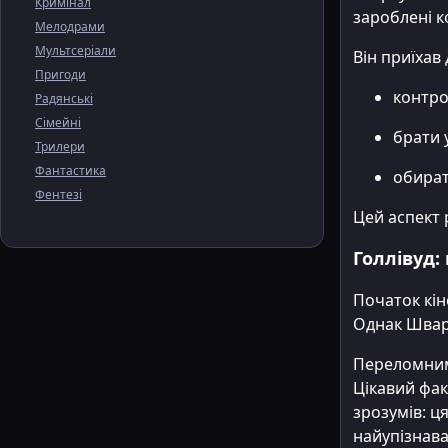
Кримінал
зароблені к
Мелодрами
Мультсеріали
Він приїхав
Пригоди
контро
Радянські
Сімейні
брати 
Трилери
Фантастика
обират
Фентезі
Цей аспект 
Голлівуд:
Початок кін
Однак Швар
Переломним
Цікавий фак
зрозумів: ц
найупізнаван