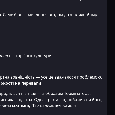
ю
. Саме бізнес-мислення згодом дозволило йому:
 man
в історії попкультури.
дартна зовнішність — усе це вважалося проблемою.
бкості на переваги
.
родилася пізніше — з образом Термінатора.
ахисника людства. Однак режисер, побачивши його,
 грати
машину
. Так народився один із