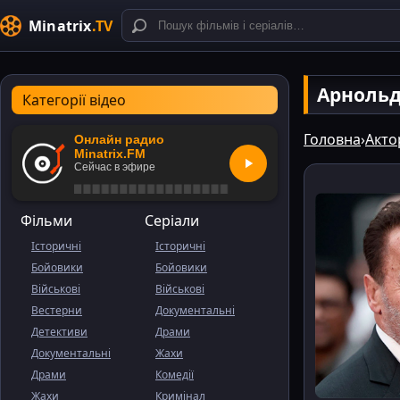
Minatrix
.TV
Арнольд 
Категорії відео
Головна
›
Акто
Онлайн радио
Minatrix.FM
Сейчас в эфире
Фільми
Серіали
Історичні
Історичні
Бойовики
Бойовики
Військові
Військові
Вестерни
Документальні
Детективи
Драми
Документальні
Жахи
Драми
Комедії
Жахи
Кримінал