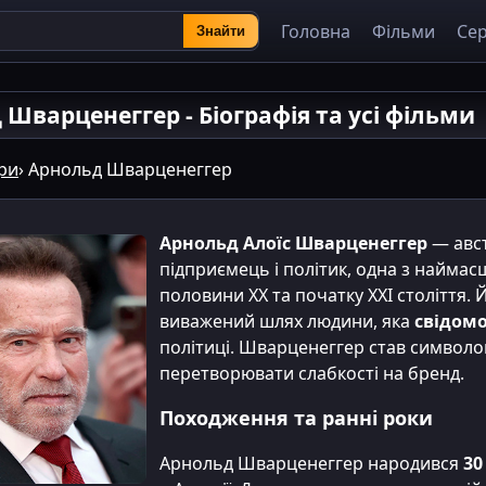
Головна
Фільми
Сер
Знайти
Шварценеггер - Біографія та усі фільми
ри
› Арнольд Шварценеггер
Арнольд Алоїс Шварценеггер
— авст
підприємець і політик, одна з наймас
половини XX та початку XXI століття.
виважений шлях людини, яка
свідомо
політиці. Шварценеггер став символо
перетворювати слабкості на бренд.
Походження та ранні роки
Арнольд Шварценеггер народився
30