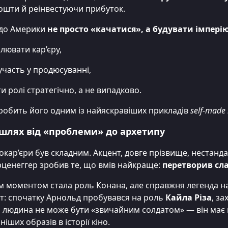
ошти й реінвестуючи прибуток.
 до Америки
не просто «качатися», а будувати імпері
лювати кар’єру,
участь у продюсуванні,
и ролі стратегічно, а не випадково.
робить його одним із найяскравіших прикладів
self-made
 шлях від «проблеми» до архетипу
окар’єри був складним. Акцент, довге прізвище, нестан
ценеггер зробив те, що вмів найкраще:
перетворив сла
 моментом стала роль Конана, але справжня легенда на
т: спочатку Арнольд пробувався на роль
Кайла Різа
, з
я людина не може бути «звичайним солдатом» — він має
іших образів в історії кіно.