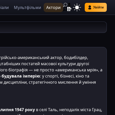
іали
Мультфільми
Актори
Увійти
рійсько-американський актор, бодибілдер,
штабніших постатей масової культури другої
 Його біографія — не просто «американська мрія», а
 будувала імперію
: у спорті, бізнесі, кіно та
м дисципліни, стратегічного мислення й уміння
 липня 1947 року
в селі Таль, неподалік міста Грац,