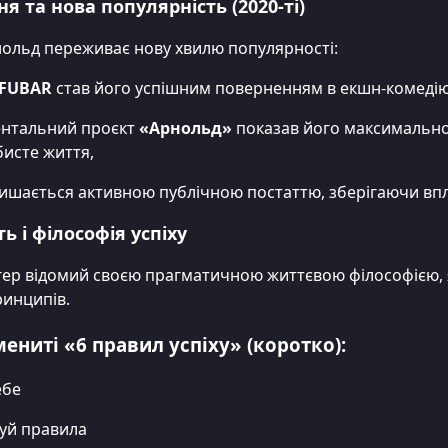
я та нова популярність (2020-ті)
нольд переживає нову хвилю популярності:
FUBAR
став його успішним поверненням в екшн-комедію 
ентальний проєкт
«Арнольд»
показав його максимально
бисте життя,
лишається активною публічною постаттю, зберігаючи впл
ь і філософія успіху
р відомий своєю прагматичною життєвою філософією, як
ринципів.
ениті «6 правил успіху» (коротко):
ебе
уй правила