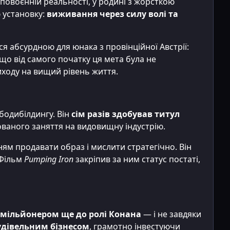
 повоєнній реальності, у родині з жорсткою
 установку:
виживання через силу волі та
ся абсурдною для юнака з провінційної Австрії:
що від самого початку ця мета була не
иходу на вищий рівень життя.
бодибілдингу. Він
сім разів здобував титул
ованого заняття на видовищну індустрію.
ям продавати образ і мислити стратегічно. Він
 Фільм
Pumping Iron
закріпив за ним статус постаті,
 мільйонером ще до ролі Конана
— і не завдяки
удівельним бізнесом
, грамотно інвестуючи