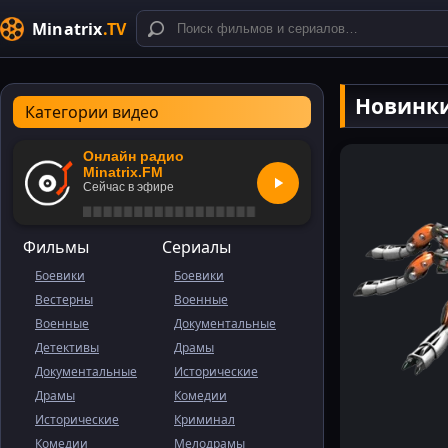
Minatrix
.TV
Нoвинки
Категории видео
Онлайн радио
Minatrix.FM
Сейчас в эфире
Фильмы
Сериалы
Боевики
Боевики
Вестерны
Военные
Военные
Документальные
Детективы
Драмы
Документальные
Исторические
Драмы
Комедии
Исторические
Криминал
Комедии
Мелодрамы