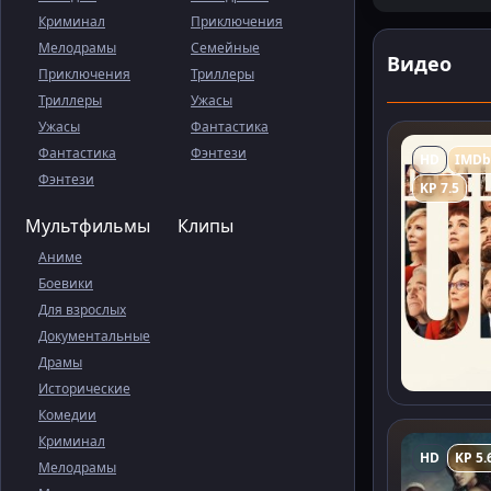
Криминал
Приключения
Мелодрамы
Семейные
Видео
Приключения
Триллеры
Триллеры
Ужасы
Ужасы
Фантастика
Фантастика
Фэнтези
HD
IMDb
Фэнтези
KP 7.5
Мультфильмы
Клипы
Аниме
Боевики
Для взрослых
Документальные
Драмы
Исторические
Комедии
Криминал
HD
KP 5.
Мелодрамы