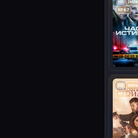
HD
IMDb
KP 6.7
HD
IMDb
KP 6.4