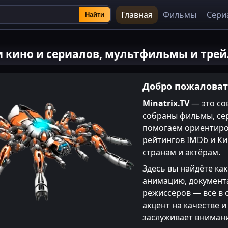
Главная
Фильмы
Сери
Найти
 кино и сериалов, мультфильмы и тре
Добро пожаловать
Minatrix.TV
— это со
собраны фильмы, се
помогаем ориентиро
рейтингов IMDb и Ки
странам и актёрам.
Здесь вы найдёте как
анимацию, документ
режиссёров — всё в 
акцент на качестве 
заслуживает вниман