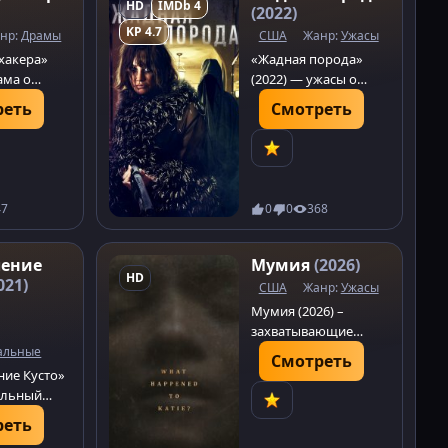
HD
IMDb 4
(2022)
KP 4.7
нр:
Драмы
США
Жанр:
Ужасы
 хакера»
«Жадная порода»
рама о
(2022) — ужасы о
щущем
семейных распрях и
реть
Смотреть
ую жену и
таинственной тьме в
тоящем
загородном
ца.
особняке.
ный сюжет
Погрузитесь в
ставки.
атмосферу страха!
47
0
0
368
ление
Мумия
(2026)
HD
021)
США
Жанр:
Ужасы
Мумия (2026) –
захватывающие
ужасы от Ли Кронина.
альные
Смотреть
Пропавшая дочь
ние Кусто»
возвращается спустя
альный
8 лет, превращая
альный
реть
радость семьи в
ытающийся