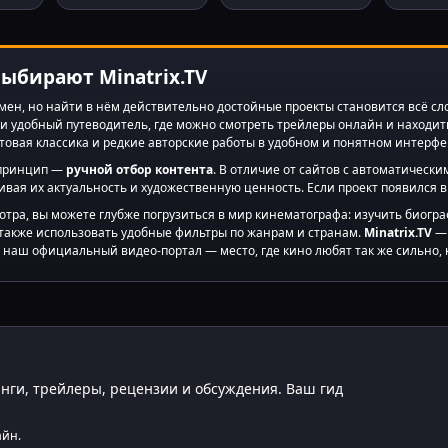
ыбирают Minatrix.TV
мен, но найти в нём действительно достойные проекты становится всё с
и удобный путеводитель, где можно смотреть трейлеры онлайн и находит
льтовая классика и редкие авторские работы в удобном и понятном интерфе
принцип —
ручной отбор контента
. В отличие от сайтов с автоматичес
ивая их актуальность и художественную ценность. Если проект появился в
тра, вы можете глубже погрузиться в мир кинематографа: изучить биогра
 также использовать удобные фильтры по жанрам и странам.
Minatrix.TV
— 
 наш официальный видео-портал — место, где кино любят так же сильно, к
инги, трейлеры, рецензии и обсуждения. Ваш гид
айн.