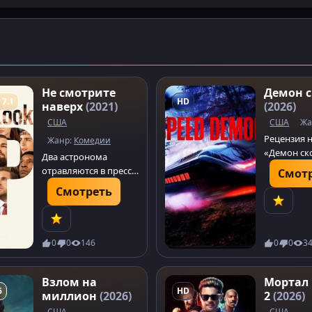
Не смотрите
Демон с
 7.1
HD
наверх
(2021)
(2026)
США
США
Жа
Рецензия 
Жанр:
Комедии
«Демон ск
Два астронома
Speed Demo
отравляются в пресс-
Смот
хоррор-тр
тур, чтобы
Смотреть
монахине,
предупредить
экзорцизм
человечество о
в несущемс
приближающейся
комете, которая
0
0
146
0
0
3
скоро уничтожит
Землю. А
Взлом на
Мортал
человечество в ответ:
6
HD
миллион
(2026)
2
(2026)
«Ну и что?»
США
США