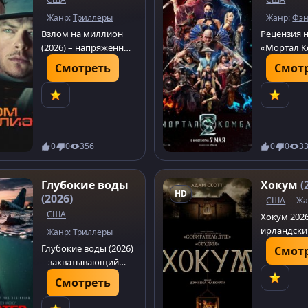
Жанр:
Триллеры
Жанр:
Фэн
Взлом на миллион
Рецензия 
(2026) – напряженный
«Мортал К
триллер. Погрузитесь
(2026): кр
Смотреть
Смот
в мир хакера Коула,
продолже
который вынужден
экранизац
нарушить свои
культовой
правила ради
Джонни К
спасения. Смотреть
турниром 
сейчас!
Земного ц
0
0
356
0
0
3
Глубокие воды
Хокум
(
HD
(2026)
США
Жа
США
Хокум 202
ирландски
Жанр:
Триллеры
ужасов от
Глубокие воды (2026)
Смот
McCarthy. 
– захватывающий
сталкивает
триллер от Ренни
Смотреть
ведьмой в
Харлина.
заброшен
Погрузитесь в мир