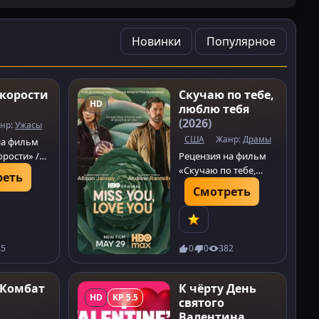
Новинки
Популярное
корости
Скучаю по тебе,
HD
люблю тебя
(2026)
нр:
Ужасы
США
Жанр:
Драмы
на фильм
орости» /
Рецензия на фильм
n (2026):
«Скучаю по тебе,
реть
иллер о
люблю тебя» / Miss
Смотреть
You, Love You (2026):
е и демоне
трогательная драма
я поезде.
Джима Рэша о горе,
семье и
45
0
0
382
неожиданной
близости.
 Комбат
К чёрту День
HD
KP 5.5
святого
Валентина