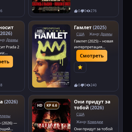
собаками-
сь в
людоедами. Выживут
26
0
0
276
 мистики и
не все.
носит
Гамлет
(2025)
HD
(2026)
США
Жанр:
Драмы
нр:
Драмы
Гамлет (2025) – новая
ит Prada 2
интерпретация
ма:
бессмертной драмы.
Смотреть
ая
Погрузитесь в мир
реть
Пристли
интриг,
 бывшей
предательства и
ей Эмили
философских
а
размышлений. Не
88
0
0
240
е
пропустите!
 Узнайте,
чится битва
на
(2026)
Они придут за
HD
KP 6.6
сокой
тобой
(2026)
США
ллеры
Жанр:
Комедии
 (2026) —
ающий
Они придут за тобой