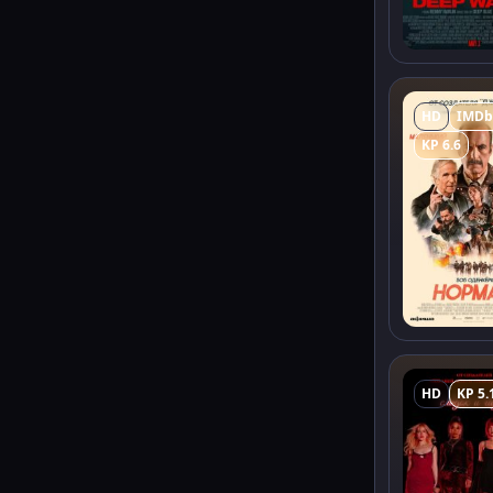
HD
IMDb
KP 6.6
HD
KP 5.