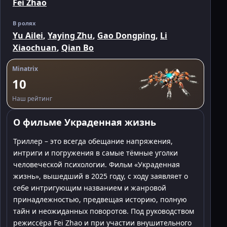
Fei Zhao
В ролях
Yu Ailei
,
Yaying Zhu
,
Gao Dongping
,
Li
Xiaochuan
,
Qian Bo
Minatrix
10
Наш рейтинг
О фильме Украденная жизнь
Триллер – это всегда обещание напряжения,
интриги и погружения в самые тёмные уголки
человеческой психологии. Фильм «Украденная
жизнь», вышедший в 2025 году, с ходу заявляет о
себе интригующим названием и жанровой
принадлежностью, предвещая историю, полную
тайн и неожиданных поворотов. Под руководством
режиссёра Fei Zhao и при участии внушительного