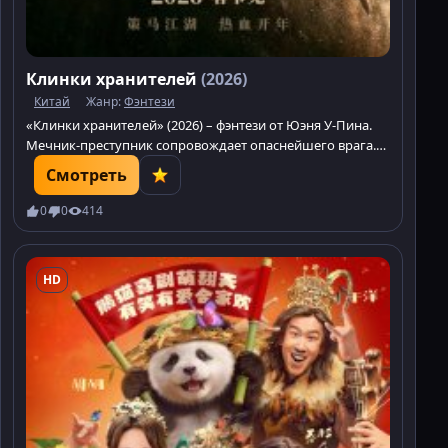
Клинки хранителей
(2026)
Китай
Жанр:
Фэнтези
«Клинки хранителей» (2026) – фэнтези от Юэня У-Пина.
Мечник-преступник сопровождает опаснейшего врага.
Напряжённое приключение с Jet Li и Tony Leung Ka-Fai.
Смотреть
0
0
414
HD