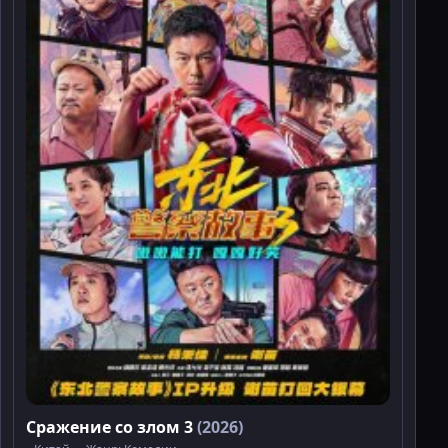
Сражение со злом 3
(2026)