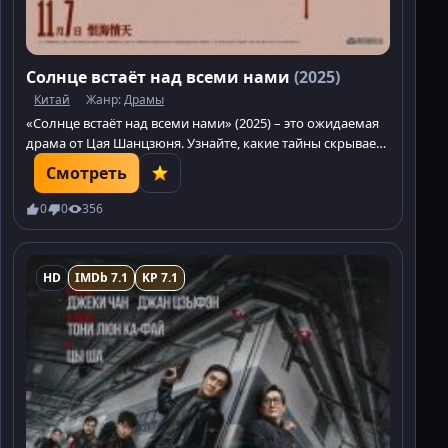
Солнце встаёт над всеми нами
(2025)
Китай
Жанр:
Драмы
«Солнце встаёт над всеми нами» (2025) – это ожидаемая
драма от Цая Шанцзюня. Узнайте, какие тайны скрывает
этот глубокий фильм с звездным ансамблем.
Смотреть
0
0
356
HD
IMDb 7.1
KP 7.1