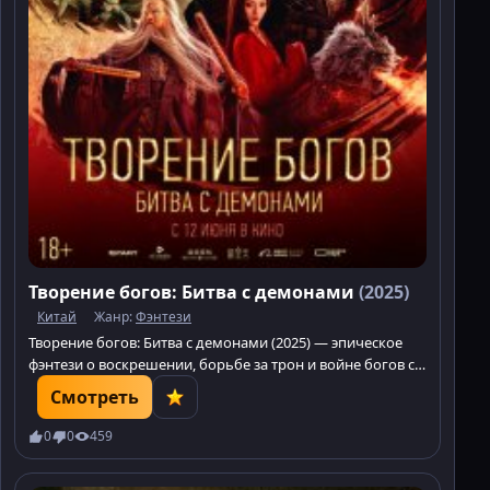
Творение богов: Битва с демонами
(2025)
Китай
Жанр:
Фэнтези
Творение богов: Битва с демонами (2025) — эпическое
фэнтези о воскрешении, борьбе за трон и войне богов с
демонами. Узнайте, что ждет царство Сицы!
Смотреть
0
0
459