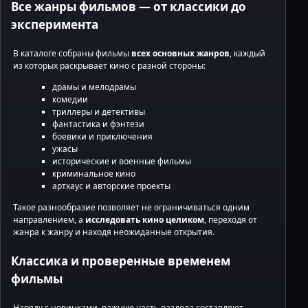
Все жанры фильмов — от классики до
эксперимента
В каталоге собраны фильмы
всех основных жанров
, каждый
из которых раскрывает кино с разной стороны:
драмы и мелодрамы
комедии
триллеры и детективы
фантастика и фэнтези
боевики и приключения
ужасы
исторические и военные фильмы
криминальное кино
артхаус и авторские проекты
Такое разнообразие позволяет не ограничиваться одним
направлением, а
исследовать кино целиком
, переходя от
жанра к жанру и находя неожиданные открытия.
Классика и проверенные временем
фильмы
Наряду с новинками, важную часть раздела составляют