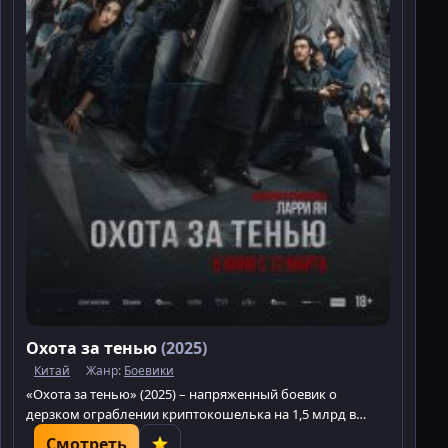
Охота за тенью
(2025)
Китай
Жанр:
Боевики
«Охота за тенью» (2025) – напряженный боевик о
дерзком ограблении криптокошелька на 1,5 млрд в
Макао. Опытный сыщик против умных воров. Не
Смотреть