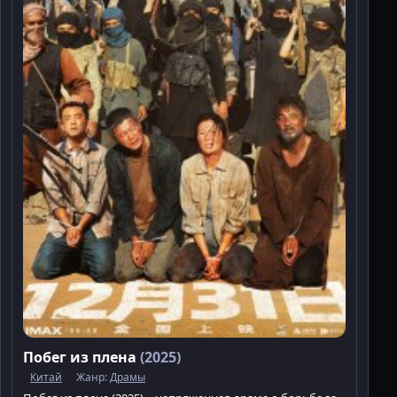
Побег из плена
(2025)
Китай
Жанр:
Драмы