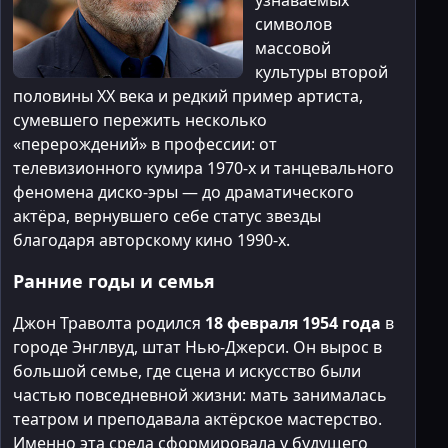
узнаваемых
символов
массовой
культуры второй
половины XX века и редкий пример артиста,
сумевшего пережить несколько
«перерождений» в профессии: от
телевизионного кумира 1970-х и танцевального
феномена диско-эры — до драматического
актёра, вернувшего себе статус звезды
благодаря авторскому кино 1990-х.
Ранние годы и семья
Джон Траволта родился
18 февраля 1954 года
в
городе Энглвуд, штат Нью-Джерси. Он вырос в
большой семье, где сцена и искусство были
частью повседневной жизни: мать занималась
театром и преподавала актёрское мастерство.
Именно эта среда сформировала у будущего