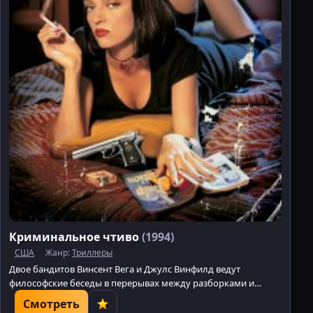
Криминальное чтиво
(1994)
США
Жанр:
Триллеры
Двое бандитов Винсент Вега и Джулс Винфилд ведут
философские беседы в перерывах между разборками и
решением проблем с должниками криминального босса
Смотреть
Марселласа Уоллеса на Minatrix.TV