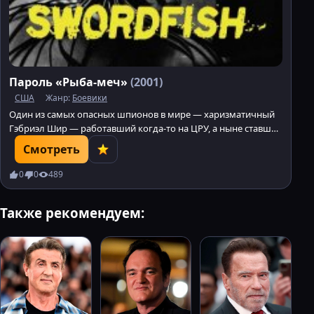
Пароль «Рыба-меч»
(2001)
США
Жанр:
Боевики
Один из самых опасных шпионов в мире — харизматичный
Гэбриэл Шир — работавший когда-то на ЦРУ, а ныне ставший
гениальным преступником, задумывает украсть 9
Смотреть
миллиардов долларов из нелегальных правительственных
фондов.
0
0
489
Также рекомендуем: