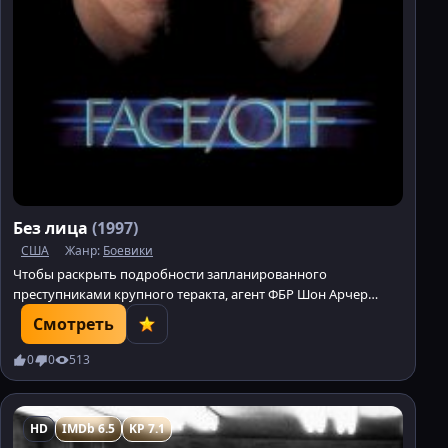
Без лица
(1997)
США
Жанр:
Боевики
Чтобы раскрыть подробности запланированного
преступниками крупного теракта, агент ФБР Шон Арчер
соглашается на сложную хирургическую операцию. Он
Смотреть
берёт себе новое лицо, лицо террориста Кастора Троя,
который находится в коме.
0
0
513
HD
IMDb 6.5
KP 7.1