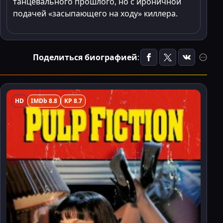
танцевального прошлого, но с ироничной
подачей «засыпающего на ходу» киллера.
Поделиться биографией
:
HD
IMDb 8.8
KP 8.7