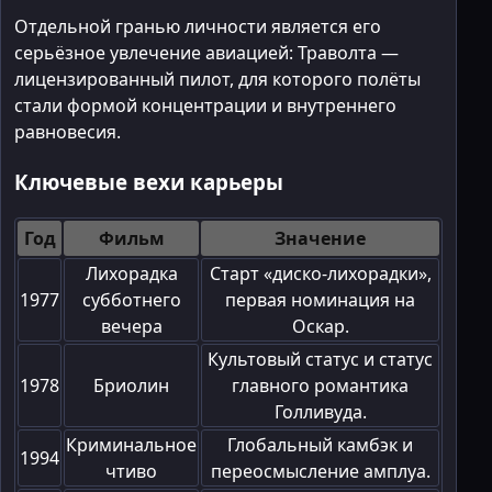
Отдельной гранью личности является его
серьёзное увлечение авиацией: Траволта —
лицензированный пилот, для которого полёты
стали формой концентрации и внутреннего
равновесия.
Ключевые вехи карьеры
Год
Фильм
Значение
Лихорадка
Старт «диско-лихорадки»,
1977
субботнего
первая номинация на
вечера
Оскар.
Культовый статус и статус
1978
Бриолин
главного романтика
Голливуда.
Криминальное
Глобальный камбэк и
1994
чтиво
переосмысление амплуа.