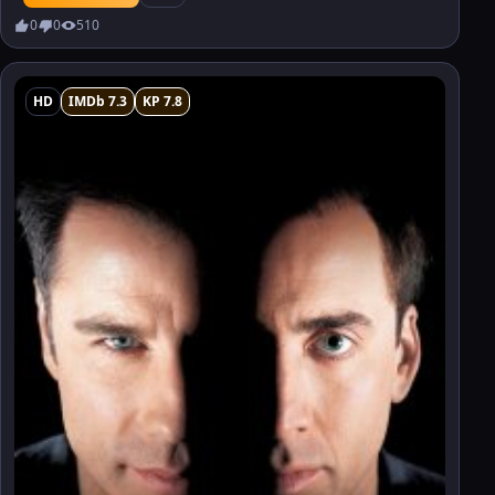
0
0
510
HD
IMDb 7.3
KP 7.8